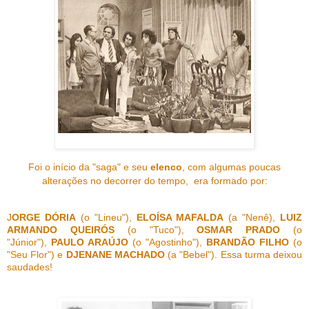
Foi o início da "saga" e seu
elenco
, com algumas poucas
alterações no decorrer do tempo, era formado por:
J
ORGE DÓRIA
(o "Lineu"),
ELOÍSA MAFALDA
(a "Nenê),
LUIZ
ARMANDO QUEIRÓS
(o "Tuco"),
OSMAR PRADO
(o
"Júnior"),
PAULO ARAÚJO
(o "Agostinho"),
BRANDÃO FILHO
(o
"Seu Flor") e
DJENANE MACHADO
(a "Bebel"). Essa turma deixou
saudades!