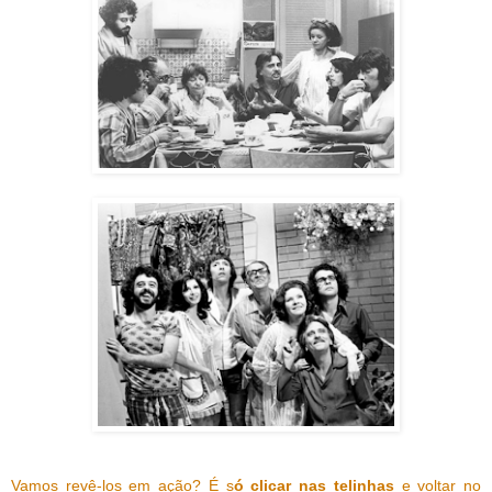
Vamos revê-los em ação? É s
ó clicar nas telinhas
e voltar no