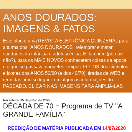
ANOS DOURADOS:
IMAGENS & FATOS
Este blog é uma REVISTA ELETRÔNICA QUINZENAL para
a turma dos "ANOS DOURADOS" relembrar e matar
saudades da infância e adolescência. E, também (porque
não?), para os MAIS NOVOS conhecerem coisas da época
e o que se passava naqueles tempos. FOTOS dos símbolos
e ícones dos ANOS 50/60 (e dos 40/70), tiradas da WEB e
reunidas num só lugar, com algumas informações do
PASSADO. CLICAR NAS IMAGENS PARA AMPLIÁ-LAS
terça-feira, 15 de julho de 2025
DÉCADA DE 70 = Programa de TV "A
GRANDE FAMÍLIA"
REEDIÇÃO DE MATÉRIA PUBLICADA EM
14/07/2020