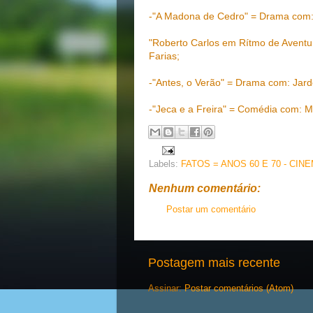
-"A Madona de Cedro" = Drama com: L
"Roberto Carlos em Rítmo de Aventu
Farias;
-"Antes, o Verão" = Drama com: Jard
-"Jeca e a Freira" = Comédia com: M
Labels:
FATOS = ANOS 60 E 70 - CIN
Nenhum comentário:
Postar um comentário
Postagem mais recente
Assinar:
Postar comentários (Atom)