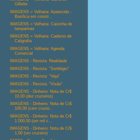
Gillette
IMAGENS = Velharia: Aparecida -
Basílica em constr...
IMAGENS = Velharia: Caixinha de
lamparinas
IMAGENS = Velharia: Caderno de
Caligrafia
IMAGENS = Velharia: Agenda
Comercial
IMAGENS - Revista: Realidade
IMAGENS - Revista: "Sortilégio"
IMAGENS - Revista: "Veja"
IMAGENS - Revista: "Visão"
IMAGENS - Dinheiro: Nota de Cr$
10,00 (dez cruzeiros)
IMAGENS - Dinheiro: Nota de Cr$
100,00 (cem cruzei...
IMAGENS - Dinheiro: Nota de Cr$
1.000,00 (um mil c...
IMAGENS - Dinheiro: Nota de Cr$
1,00 (um cruzeiro)