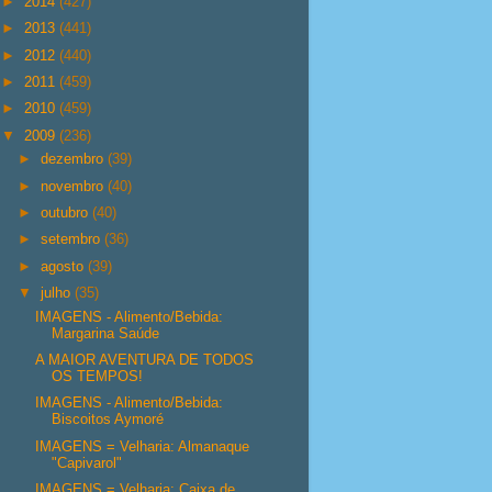
►
2014
(427)
►
2013
(441)
►
2012
(440)
►
2011
(459)
►
2010
(459)
▼
2009
(236)
►
dezembro
(39)
►
novembro
(40)
►
outubro
(40)
►
setembro
(36)
►
agosto
(39)
▼
julho
(35)
IMAGENS - Alimento/Bebida:
Margarina Saúde
A MAIOR AVENTURA DE TODOS
OS TEMPOS!
IMAGENS - Alimento/Bebida:
Biscoitos Aymoré
IMAGENS = Velharia: Almanaque
"Capivarol"
IMAGENS = Velharia: Caixa de