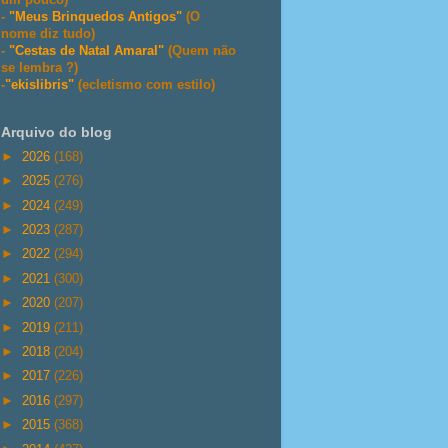
-
"Meus Brinquedos Antigos"
(O
nome diz tudo)
-
"Cestas de Natal Amaral"
(Quem não
se lembra ?)
-
"ekislibris"
(ecletismo com estilo)
Arquivo do blog
►
2026
(168)
►
2025
(276)
►
2024
(249)
►
2023
(287)
►
2022
(294)
►
2021
(300)
►
2020
(207)
►
2019
(211)
►
2018
(204)
►
2017
(226)
►
2016
(297)
►
2015
(368)