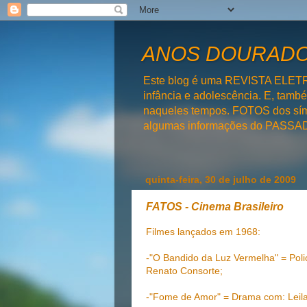
ANOS DOURADOS
Este blog é uma REVISTA ELET
infância e adolescência. E, tam
naqueles tempos. FOTOS dos símb
algumas informações do PAS
quinta-feira, 30 de julho de 2009
FATOS - Cinema Brasileiro
Filmes lançados em 1968:
-"O Bandido da Luz Vermelha" = Poli
Renato Consorte;
-"Fome de Amor" = Drama com: Leila D