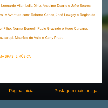
eonardo Vilar, Leila Diniz, Anselmo Duarte e Jofre Soares;
ra" = Aventura com: Roberto Carlos, José Lewgoy e Reginaldo
el Filho, Norma Bengell, Paulo Gracindo e Hugo Carvana;
azzaropi, Maurício do Valle e Geny Prado.
EMA BRAS. E MÚSICA
Página inicial
Postagem mais antiga