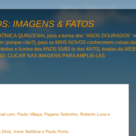
: IMAGENS & FATOS
RÔNICA QUINZENAL para a turma dos "ANOS DOURADOS" rel
bém (porque não?), para os MAIS NOVOS conhecerem coisas da
olos e ícones dos ANOS 50/60 (e dos 40/70), tiradas da WEB 
SADO. CLICAR NAS IMAGENS PARA AMPLIÁ-LAS
cial com: Paulo Villaça, Pagano Sobrinho, Roberto Luna e
iniz, Irene Stefânia e Paulo Porto;