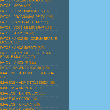
FATOS - FUTEBOL DOURADO
(27)
FATOS - MODA
(205)
FATOS - PERSONALIDADES
(11)
FATOS - PROGRAMAS DE TV
(166)
FATOS - VAMOS AO TEATRO?
(76)
FATOS - VOCÊ SE LEMBRA?
(173)
FATOS = ANOS 50
(24)
FATOS = ANOS 50 - CINEMA BRAS. E
MÚSICA
(80)
FATOS = ANOS 50/60/70
(327)
FATOS = ANOS 60 E 70 - CINEMA
BRAS. E MÚSICA
(297)
FATOS = ANOS 70
(121)
FATOS/IMAGENS ANOS 80
(162)
IMAGENS = ÁLBUM DE FIGURINHA
(105)
IMAGENS = ALIMENTO/BEBIDA
(35)
IMAGENS = ANÚNCIO
(370)
IMAGENS = BRINQUEDO
(170)
IMAGENS = CARRO
(236)
IMAGENS = CINEMA
(250)
IMAGENS = DINHEIRO
(21)