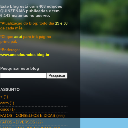
Este blog está com 408 edições
QUINZENAIS publicadas e tem
6.143 matérias no acervo.
*Atualização do blog: todo dia
15 e 30
de cada mês.
*Clique
aqui
para ir à página
principal.
*Endereço:
www.anosdourados.blog.br
Pesquisar este blog
ASSUNTO
+
(1)
carro
(1)
disco
(1)
FATOS - CONSELHOS E DICAS
(266)
FATOS - DIVERSOS
(22)