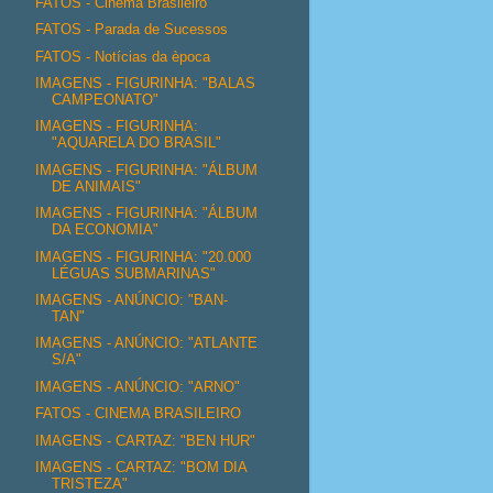
FATOS - Cinema Brasileiro
FATOS - Parada de Sucessos
FATOS - Notícias da època
IMAGENS - FIGURINHA: "BALAS
CAMPEONATO"
IMAGENS - FIGURINHA:
"AQUARELA DO BRASIL"
IMAGENS - FIGURINHA: "ÁLBUM
DE ANIMAIS"
IMAGENS - FIGURINHA: "ÁLBUM
DA ECONOMIA"
IMAGENS - FIGURINHA: "20.000
LÉGUAS SUBMARINAS"
IMAGENS - ANÚNCIO: "BAN-
TAN"
IMAGENS - ANÚNCIO: "ATLANTE
S/A"
IMAGENS - ANÚNCIO: "ARNO"
FATOS - CINEMA BRASILEIRO
IMAGENS - CARTAZ: "BEN HUR"
IMAGENS - CARTAZ: "BOM DIA
TRISTEZA"