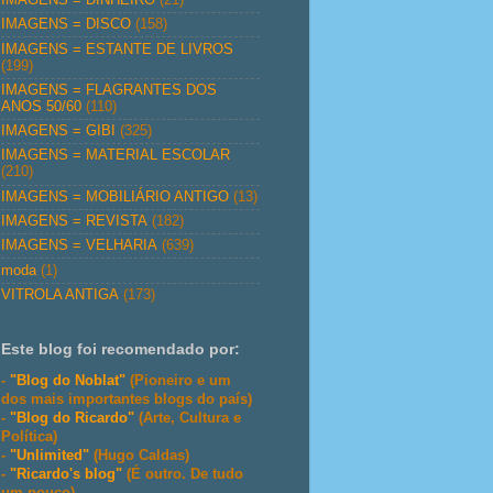
IMAGENS = DISCO
(158)
IMAGENS = ESTANTE DE LIVROS
(199)
IMAGENS = FLAGRANTES DOS
ANOS 50/60
(110)
IMAGENS = GIBI
(325)
IMAGENS = MATERIAL ESCOLAR
(210)
IMAGENS = MOBILIÁRIO ANTIGO
(13)
IMAGENS = REVISTA
(182)
IMAGENS = VELHARIA
(639)
moda
(1)
VITROLA ANTIGA
(173)
Este blog foi recomendado por:
-
"Blog do Noblat"
(Pioneiro e um
dos mais importantes blogs do país)
-
"Blog do Ricardo"
(Arte, Cultura e
Política)
-
"Unlimited"
(Hugo Caldas)
-
"Ricardo's blog"
(É outro. De tudo
um pouco)