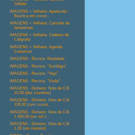
Gillette
IMAGENS = Velharia: Aparecida -
Basílica em constr...
IMAGENS = Velharia: Caixinha de
lamparinas
IMAGENS = Velharia: Caderno de
Caligrafia
IMAGENS = Velharia: Agenda
Comercial
IMAGENS - Revista: Realidade
IMAGENS - Revista: "Sortilégio"
IMAGENS - Revista: "Veja"
IMAGENS - Revista: "Visão"
IMAGENS - Dinheiro: Nota de Cr$
10,00 (dez cruzeiros)
IMAGENS - Dinheiro: Nota de Cr$
100,00 (cem cruzei...
IMAGENS - Dinheiro: Nota de Cr$
1.000,00 (um mil c...
IMAGENS - Dinheiro: Nota de Cr$
1,00 (um cruzeiro)