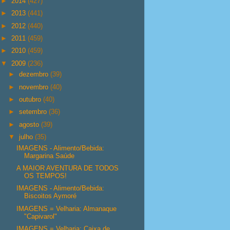
►
2014
(427)
►
2013
(441)
►
2012
(440)
►
2011
(459)
►
2010
(459)
▼
2009
(236)
►
dezembro
(39)
►
novembro
(40)
►
outubro
(40)
►
setembro
(36)
►
agosto
(39)
▼
julho
(35)
IMAGENS - Alimento/Bebida:
Margarina Saúde
A MAIOR AVENTURA DE TODOS
OS TEMPOS!
IMAGENS - Alimento/Bebida:
Biscoitos Aymoré
IMAGENS = Velharia: Almanaque
"Capivarol"
IMAGENS = Velharia: Caixa de