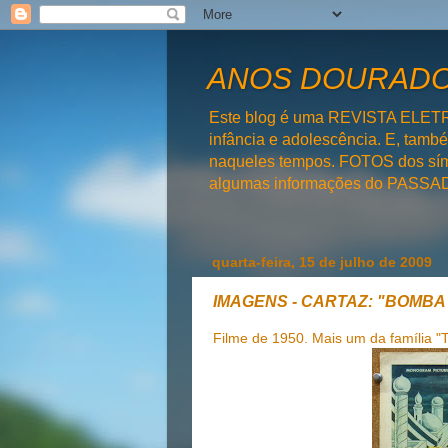
ANOS DOURADOS
Este blog é uma REVISTA ELET
infância e adolescência. E, tam
naqueles tempos. FOTOS dos símb
algumas informações do PAS
quarta-feira, 15 de julho de 2009
IMAGENS - CARTAZ: "BOMBA
Filme de 1950. Mais um da família "