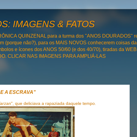
: IMAGENS & FATOS
RÔNICA QUINZENAL para a turma dos "ANOS DOURADOS" rel
bém (porque não?), para os MAIS NOVOS conhecerem coisas da
olos e ícones dos ANOS 50/60 (e dos 40/70), tiradas da WEB 
SADO. CLICAR NAS IMAGENS PARA AMPLIÁ-LAS
 E A ESCRAVA"
Tarzan", que deliciava a rapaziada daquele tempo.