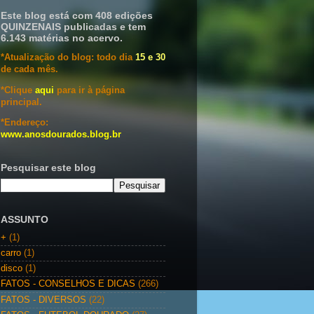
Este blog está com 408 edições
QUINZENAIS publicadas e tem
6.143 matérias no acervo.
*Atualização do blog: todo dia
15 e 30
de cada mês.
*Clique
aqui
para ir à página
principal.
*Endereço:
www.anosdourados.blog.br
Pesquisar este blog
ASSUNTO
+
(1)
carro
(1)
disco
(1)
FATOS - CONSELHOS E DICAS
(266)
FATOS - DIVERSOS
(22)