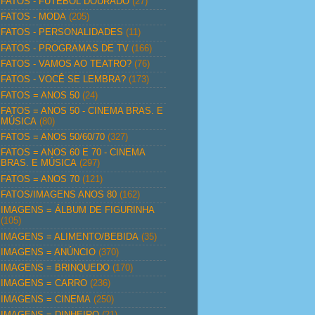
FATOS - FUTEBOL DOURADO
(27)
FATOS - MODA
(205)
FATOS - PERSONALIDADES
(11)
FATOS - PROGRAMAS DE TV
(166)
FATOS - VAMOS AO TEATRO?
(76)
FATOS - VOCÊ SE LEMBRA?
(173)
FATOS = ANOS 50
(24)
FATOS = ANOS 50 - CINEMA BRAS. E
MÚSICA
(80)
FATOS = ANOS 50/60/70
(327)
FATOS = ANOS 60 E 70 - CINEMA
BRAS. E MÚSICA
(297)
FATOS = ANOS 70
(121)
FATOS/IMAGENS ANOS 80
(162)
IMAGENS = ÁLBUM DE FIGURINHA
(105)
IMAGENS = ALIMENTO/BEBIDA
(35)
IMAGENS = ANÚNCIO
(370)
IMAGENS = BRINQUEDO
(170)
IMAGENS = CARRO
(236)
IMAGENS = CINEMA
(250)
IMAGENS = DINHEIRO
(21)