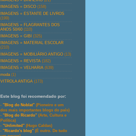
IMAGENS = DISCO
(158)
IMAGENS = ESTANTE DE LIVROS
(199)
IMAGENS = FLAGRANTES DOS
ANOS 50/60
(110)
IMAGENS = GIBI
(325)
IMAGENS = MATERIAL ESCOLAR
(210)
IMAGENS = MOBILIÁRIO ANTIGO
(13)
IMAGENS = REVISTA
(182)
IMAGENS = VELHARIA
(639)
moda
(1)
VITROLA ANTIGA
(173)
Este blog foi recomendado por:
-
"Blog do Noblat"
(Pioneiro e um
dos mais importantes blogs do país)
-
"Blog do Ricardo"
(Arte, Cultura e
Política)
-
"Unlimited"
(Hugo Caldas)
-
"Ricardo's blog"
(É outro. De tudo
um pouco)