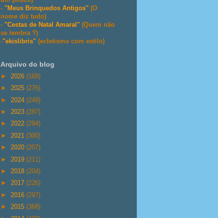
-
"Meus Brinquedos Antigos"
(O
nome diz tudo)
-
"Cestas de Natal Amaral"
(Quem não
se lembra ?)
-
"ekislibris"
(ecletismo com estilo)
Arquivo do blog
►
2026
(168)
►
2025
(276)
►
2024
(249)
►
2023
(287)
►
2022
(294)
►
2021
(300)
►
2020
(207)
►
2019
(211)
►
2018
(204)
►
2017
(226)
►
2016
(297)
►
2015
(368)