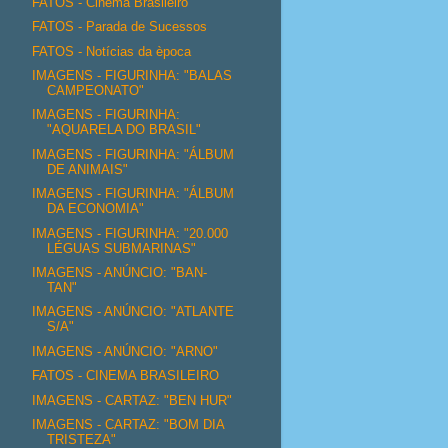
FATOS - Cinema Brasileiro
FATOS - Parada de Sucessos
FATOS - Notícias da època
IMAGENS - FIGURINHA: "BALAS
CAMPEONATO"
IMAGENS - FIGURINHA:
"AQUARELA DO BRASIL"
IMAGENS - FIGURINHA: "ÁLBUM
DE ANIMAIS"
IMAGENS - FIGURINHA: "ÁLBUM
DA ECONOMIA"
IMAGENS - FIGURINHA: "20.000
LÉGUAS SUBMARINAS"
IMAGENS - ANÚNCIO: "BAN-
TAN"
IMAGENS - ANÚNCIO: "ATLANTE
S/A"
IMAGENS - ANÚNCIO: "ARNO"
FATOS - CINEMA BRASILEIRO
IMAGENS - CARTAZ: "BEN HUR"
IMAGENS - CARTAZ: "BOM DIA
TRISTEZA"