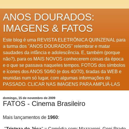
ANOS DOURADOS:
IMAGENS & FATOS
Este blog é uma REVISTA ELETRÔNICA QUINZENAL para
a turma dos "ANOS DOURADOS" relembrar e matar
saudades da infância e adolescência. E, também (porque
não?), para os MAIS NOVOS conhecerem coisas da época
e o que se passava naqueles tempos. FOTOS dos símbolos
e ícones dos ANOS 50/60 (e dos 40/70), tiradas da WEB e
reunidas num só lugar, com algumas informações do
PASSADO. CLICAR NAS IMAGENS PARA AMPLIÁ-LAS
domingo, 15 de novembro de 2009
FATOS - Cinema Brasileiro
Mais lançamentos de
1960
:
-"
Tristeza do Jéca
" = Comédia com: Mazzaropi, Geni Prado