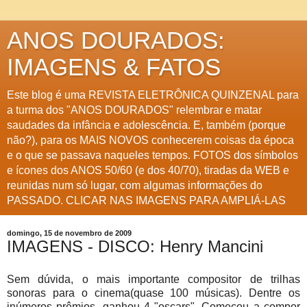
ANOS DOURADOS:
IMAGENS & FATOS
Este blog é uma REVISTA ELETRÔNICA QUINZENAL para
a turma dos "ANOS DOURADOS" relembrar e matar
saudades da infância e adolescência. E, também (porque
não?), para os MAIS NOVOS conhecerem coisas da época
e o que se passava naqueles tempos. FOTOS dos símbolos
e ícones dos ANOS 50/60 (e dos 40/70), tiradas da WEB e
reunidas num só lugar, com algumas informações do
PASSADO. CLICAR NAS IMAGENS PARA AMPLIÁ-LAS
domingo, 15 de novembro de 2009
IMAGENS - DISCO: Henry Mancini
Sem dúvida, o mais importante compositor de trilhas
sonoras para o cinema(quase 100 músicas). Dentre os
inúmeros prêmios, ganhou 4 "oscars". Começou a compor