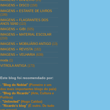
IMAGENS = DISCO
(158)
IMAGENS = ESTANTE DE LIVROS
(199)
IMAGENS = FLAGRANTES DOS
ANOS 50/60
(110)
IMAGENS = GIBI
(325)
IMAGENS = MATERIAL ESCOLAR
(210)
IMAGENS = MOBILIÁRIO ANTIGO
(13)
IMAGENS = REVISTA
(182)
IMAGENS = VELHARIA
(639)
moda
(1)
VITROLA ANTIGA
(173)
Este blog foi recomendado por:
-
"Blog do Noblat"
(Pioneiro e um
dos mais importantes blogs do país)
-
"Blog do Ricardo"
(Arte, Cultura e
Política)
-
"Unlimited"
(Hugo Caldas)
-
"Ricardo's blog"
(É outro. De tudo
um pouco)