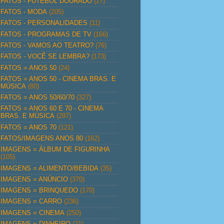
FATOS - FUTEBOL DOURADO
(27)
FATOS - MODA
(205)
FATOS - PERSONALIDADES
(11)
FATOS - PROGRAMAS DE TV
(166)
FATOS - VAMOS AO TEATRO?
(76)
FATOS - VOCÊ SE LEMBRA?
(173)
FATOS = ANOS 50
(24)
FATOS = ANOS 50 - CINEMA BRAS. E
MÚSICA
(80)
FATOS = ANOS 50/60/70
(327)
FATOS = ANOS 60 E 70 - CINEMA
BRAS. E MÚSICA
(297)
FATOS = ANOS 70
(121)
FATOS/IMAGENS ANOS 80
(162)
IMAGENS = ÁLBUM DE FIGURINHA
(105)
IMAGENS = ALIMENTO/BEBIDA
(35)
IMAGENS = ANÚNCIO
(370)
IMAGENS = BRINQUEDO
(170)
IMAGENS = CARRO
(236)
IMAGENS = CINEMA
(250)
IMAGENS = DINHEIRO
(21)