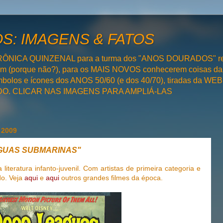
: IMAGENS & FATOS
RÔNICA QUINZENAL para a turma dos "ANOS DOURADOS" rel
bém (porque não?), para os MAIS NOVOS conhecerem coisas da
olos e ícones dos ANOS 50/60 (e dos 40/70), tiradas da WEB 
SADO. CLICAR NAS IMAGENS PARA AMPLIÁ-LAS
 2009
 LÉGUAS SUBMARINAS"
literatura infanto-juvenil. Com artistas de primeira categoria e
do. Veja
aqui
e
aqui
outros grandes filmes da época.