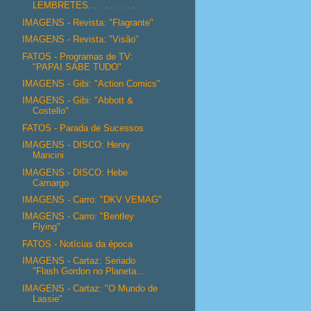
LEMBRETES. . . . . . . . .
IMAGENS - Revista: "Flagrante"
IMAGENS - Revista: "Visão"
FATOS - Programas de TV:
"PAPAI SABE TUDO"
IMAGENS - Gibi: "Action Comics"
IMAGENS - Gibi: "Abbott &
Costello"
FATOS - Parada de Sucessos
IMAGENS - DISCO: Henry
Mancini
IMAGENS - DISCO: Hebe
Camargo
IMAGENS - Carro: "DKV VEMAG"
IMAGENS - Carro: "Bentley
Flying"
FATOS - Notícias da época
IMAGENS - Cartaz: Seriado
"Flash Gordon no Planeta...
IMAGENS - Cartaz: "O Mundo de
Lassie"