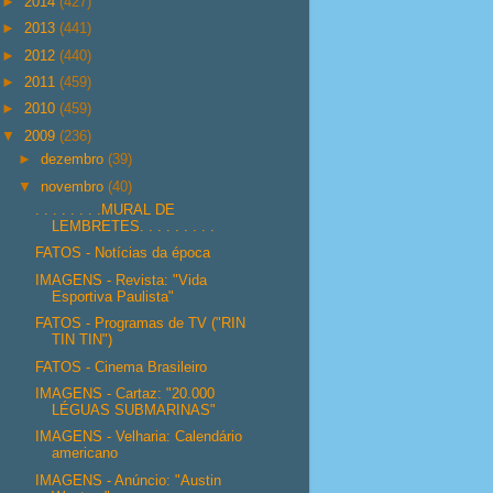
►
2014
(427)
►
2013
(441)
►
2012
(440)
►
2011
(459)
►
2010
(459)
▼
2009
(236)
►
dezembro
(39)
▼
novembro
(40)
. . . . . . . .MURAL DE
LEMBRETES. . . . . . . . .
FATOS - Notícias da época
IMAGENS - Revista: "Vida
Esportiva Paulista"
FATOS - Programas de TV ("RIN
TIN TIN")
FATOS - Cinema Brasileiro
IMAGENS - Cartaz: "20.000
LÉGUAS SUBMARINAS"
IMAGENS - Velharia: Calendário
americano
IMAGENS - Anúncio: "Austin