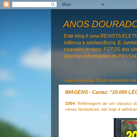
ANOS DOURADOS
Este blog é uma REVISTA ELET
infância e adolescência. E, tam
naqueles tempos. FOTOS dos símb
algumas informações do PAS
segunda-feira, 30 de novembro de
IMAGENS - Cartaz: "20.000
1954
. Refilmagem de um clássico da 
cenas fantásticas, até hoje é admira