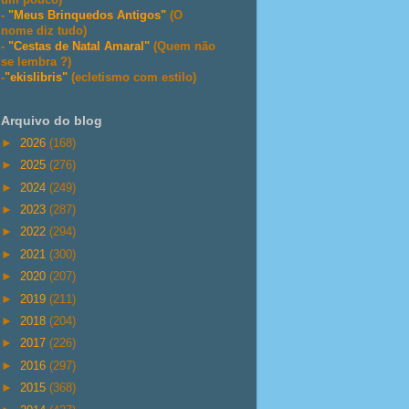
-
"Meus Brinquedos Antigos"
(O
nome diz tudo)
-
"Cestas de Natal Amaral"
(Quem não
se lembra ?)
-
"ekislibris"
(ecletismo com estilo)
Arquivo do blog
►
2026
(168)
►
2025
(276)
►
2024
(249)
►
2023
(287)
►
2022
(294)
►
2021
(300)
►
2020
(207)
►
2019
(211)
►
2018
(204)
►
2017
(226)
►
2016
(297)
►
2015
(368)