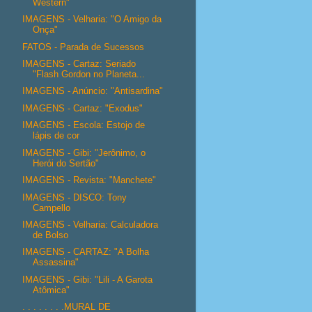
Western"
IMAGENS - Velharia: "O Amigo da
Onça"
FATOS - Parada de Sucessos
IMAGENS - Cartaz: Seriado
"Flash Gordon no Planeta...
IMAGENS - Anúncio: "Antisardina"
IMAGENS - Cartaz: "Exodus"
IMAGENS - Escola: Estojo de
lápis de cor
IMAGENS - Gibi: "Jerônimo, o
Herói do Sertão"
IMAGENS - Revista: "Manchete"
IMAGENS - DISCO: Tony
Campello
IMAGENS - Velharia: Calculadora
de Bolso
IMAGENS - CARTAZ: "A Bolha
Assassina"
IMAGENS - Gibi: "Lili - A Garota
Atômica"
. . . . . . . .MURAL DE