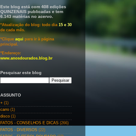
Este blog está com 408 edições
QUINZENAIS publicadas e tem
6.143 matérias no acervo.
*Atualização do blog: todo dia
15 e 30
de cada mês.
*Clique
aqui
para ir à página
principal.
*Endereço:
www.anosdourados.blog.br
Pesquisar este blog
ASSUNTO
+
(1)
carro
(1)
disco
(1)
FATOS - CONSELHOS E DICAS
(266)
FATOS - DIVERSOS
(22)