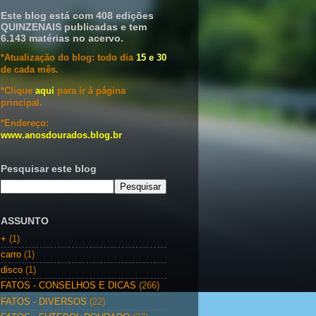
Este blog está com 408 edições
QUINZENAIS publicadas e tem
6.143 matérias no acervo.
*Atualização do blog: todo dia
15 e 30
de cada mês.
*Clique
aqui
para ir à página
principal.
*Endereço:
www.anosdourados.blog.br
Pesquisar este blog
ASSUNTO
+
(1)
carro
(1)
disco
(1)
FATOS - CONSELHOS E DICAS
(266)
FATOS - DIVERSOS
(22)