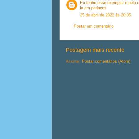
Eu tenho esse exemplar e pelo c
la em pedaços
25 de abril de 2022 às 20:05
Postar um comentário
Postagem mais recente
Assinar:
Postar comentários (Atom)