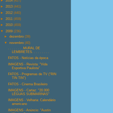
►
2014
(427)
►
2013
(441)
►
2012
(440)
►
2011
(459)
►
2010
(459)
▼
2009
(236)
►
dezembro
(39)
▼
novembro
(40)
. . . . . . . .MURAL DE
LEMBRETES. . . . . . . . .
FATOS - Notícias da época
IMAGENS - Revista: "Vida
Esportiva Paulista"
FATOS - Programas de TV ("RIN
TIN TIN")
FATOS - Cinema Brasileiro
IMAGENS - Cartaz: "20.000
LÉGUAS SUBMARINAS"
IMAGENS - Velharia: Calendário
americano
IMAGENS - Anúncio: "Austin