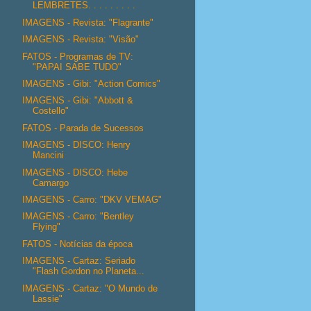
LEMBRETES. . . . . . . . .
IMAGENS - Revista: "Flagrante"
IMAGENS - Revista: "Visão"
FATOS - Programas de TV:
"PAPAI SABE TUDO"
IMAGENS - Gibi: "Action Comics"
IMAGENS - Gibi: "Abbott &
Costello"
FATOS - Parada de Sucessos
IMAGENS - DISCO: Henry
Mancini
IMAGENS - DISCO: Hebe
Camargo
IMAGENS - Carro: "DKV VEMAG"
IMAGENS - Carro: "Bentley
Flying"
FATOS - Notícias da época
IMAGENS - Cartaz: Seriado
"Flash Gordon no Planeta...
IMAGENS - Cartaz: "O Mundo de
Lassie"