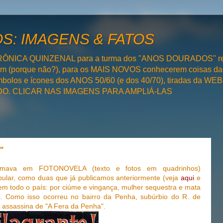
: IMAGENS & FATOS
RÔNICA QUINZENAL para a turma dos "ANOS DOURADOS" rel
bém (porque não?), para os MAIS NOVOS conhecerem coisas da
olos e ícones dos ANOS 50/60 (e dos 40/70), tiradas da WEB 
SADO. CLICAR NAS IMAGENS PARA AMPLIÁ-LAS
"
formava em FOTONOVELA (texto e fotos em quadrinhos)
ular, como duas que já publicamos anteriormente (veja
aqui
e
 em todo o país: por ciúme e vingança, mulher sequestra e mata
. Como isso ocorreu no bairro da Penha, subúrbio do R. de
a assassina de "A Fera da Penha".