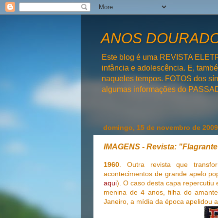
ANOS DOURADOS
Este blog é uma REVISTA ELET
infância e adolescência. E, tam
naqueles tempos. FOTOS dos símb
algumas informações do PAS
domingo, 15 de novembro de 2009
IMAGENS - Revista: "Flagrante
1960
. Outra revista que trans
acontecimentos de grande apelo pop
aqui
). O caso desta capa repercutiu
menina de 4 anos, filha do amante
Janeiro, a mídia da época apelidou 