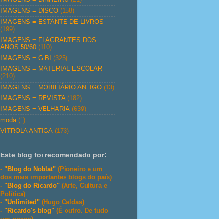
IMAGENS = DISCO
(158)
IMAGENS = ESTANTE DE LIVROS
(199)
IMAGENS = FLAGRANTES DOS
ANOS 50/60
(110)
IMAGENS = GIBI
(325)
IMAGENS = MATERIAL ESCOLAR
(210)
IMAGENS = MOBILIÁRIO ANTIGO
(13)
IMAGENS = REVISTA
(182)
IMAGENS = VELHARIA
(639)
moda
(1)
VITROLA ANTIGA
(173)
Este blog foi recomendado por:
-
"Blog do Noblat"
(Pioneiro e um
dos mais importantes blogs do país)
-
"Blog do Ricardo"
(Arte, Cultura e
Política)
-
"Unlimited"
(Hugo Caldas)
-
"Ricardo's blog"
(É outro. De tudo
um pouco)