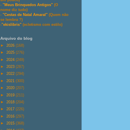
-
"Meus Brinquedos Antigos"
(O
nome diz tudo)
-
"Cestas de Natal Amaral"
(Quem não
se lembra ?)
-
"ekislibris"
(ecletismo com estilo)
Arquivo do blog
►
2026
(168)
►
2025
(276)
►
2024
(249)
►
2023
(287)
►
2022
(294)
►
2021
(300)
►
2020
(207)
►
2019
(211)
►
2018
(204)
►
2017
(226)
►
2016
(297)
►
2015
(368)