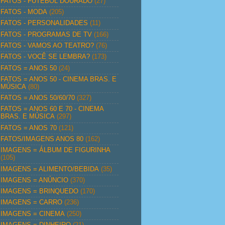
FATOS - FUTEBOL DOURADO
(27)
FATOS - MODA
(205)
FATOS - PERSONALIDADES
(11)
FATOS - PROGRAMAS DE TV
(166)
FATOS - VAMOS AO TEATRO?
(76)
FATOS - VOCÊ SE LEMBRA?
(173)
FATOS = ANOS 50
(24)
FATOS = ANOS 50 - CINEMA BRAS. E
MÚSICA
(80)
FATOS = ANOS 50/60/70
(327)
FATOS = ANOS 60 E 70 - CINEMA
BRAS. E MÚSICA
(297)
FATOS = ANOS 70
(121)
FATOS/IMAGENS ANOS 80
(162)
IMAGENS = ÁLBUM DE FIGURINHA
(105)
IMAGENS = ALIMENTO/BEBIDA
(35)
IMAGENS = ANÚNCIO
(370)
IMAGENS = BRINQUEDO
(170)
IMAGENS = CARRO
(236)
IMAGENS = CINEMA
(250)
IMAGENS = DINHEIRO
(21)