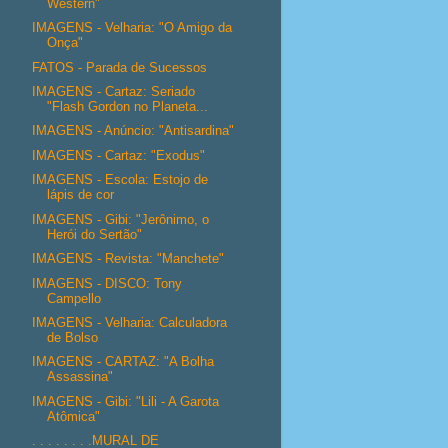
Western"
IMAGENS - Velharia: "O Amigo da
Onça"
FATOS - Parada de Sucessos
IMAGENS - Cartaz: Seriado
"Flash Gordon no Planeta...
IMAGENS - Anúncio: "Antisardina"
IMAGENS - Cartaz: "Exodus"
IMAGENS - Escola: Estojo de
lápis de cor
IMAGENS - Gibi: "Jerônimo, o
Herói do Sertão"
IMAGENS - Revista: "Manchete"
IMAGENS - DISCO: Tony
Campello
IMAGENS - Velharia: Calculadora
de Bolso
IMAGENS - CARTAZ: "A Bolha
Assassina"
IMAGENS - Gibi: "Lili - A Garota
Atômica"
. . . . . . . .MURAL DE