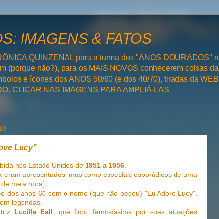
: IMAGENS & FATOS
RÔNICA QUINZENAL para a turma dos "ANOS DOURADOS" rel
bém (porque não?), para os MAIS NOVOS conhecerem coisas da
olos e ícones dos ANOS 50/60 (e dos 40/70), tiradas da WEB 
SADO. CLICAR NAS IMAGENS PARA AMPLIÁ-LAS
10
Love Lucy"
ibida nos Estado Unidos de
1951 a 1956
.
a eram apresentados, mas como especiais esporádicos de uma
 de meia hora).
cio dos anos 60 com o nome (que não pegou) "Eu Adoro Lucy".
com legendas.
riz
Lucille Ball
, que ficou famosíssima por suas atuações