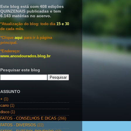
Este blog está com 408 edições
QUINZENAIS publicadas e tem
6.143 matérias no acervo.
*Atualização do blog: todo dia
15 e 30
de cada mês.
*Clique
aqui
para ir à página
principal.
*Endereço:
www.anosdourados.blog.br
Pesquisar este blog
ASSUNTO
+
(1)
carro
(1)
disco
(1)
FATOS - CONSELHOS E DICAS
(266)
FATOS - DIVERSOS
(22)