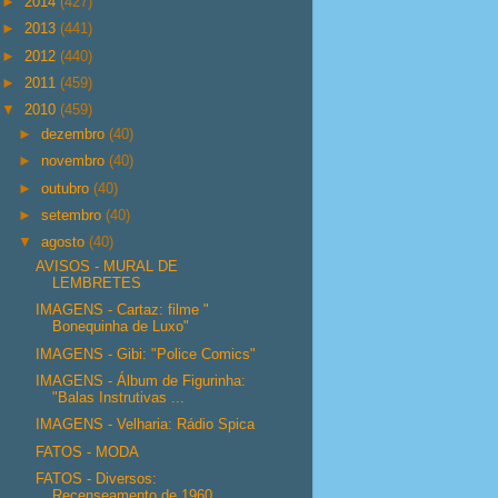
►
2014
(427)
►
2013
(441)
►
2012
(440)
►
2011
(459)
▼
2010
(459)
►
dezembro
(40)
►
novembro
(40)
►
outubro
(40)
►
setembro
(40)
▼
agosto
(40)
AVISOS - MURAL DE
LEMBRETES
IMAGENS - Cartaz: filme "
Bonequinha de Luxo"
IMAGENS - Gibi: "Police Comics"
IMAGENS - Álbum de Figurinha:
"Balas Instrutivas ...
IMAGENS - Velharia: Rádio Spica
FATOS - MODA
FATOS - Diversos:
Recenseamento de 1960