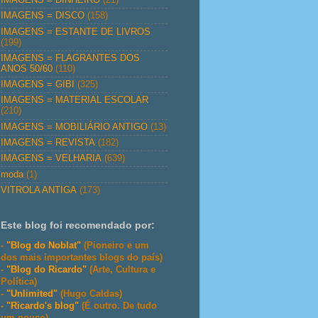
IMAGENS = DISCO
(158)
IMAGENS = ESTANTE DE LIVROS
(199)
IMAGENS = FLAGRANTES DOS
ANOS 50/60
(110)
IMAGENS = GIBI
(325)
IMAGENS = MATERIAL ESCOLAR
(210)
IMAGENS = MOBILIÁRIO ANTIGO
(13)
IMAGENS = REVISTA
(182)
IMAGENS = VELHARIA
(639)
moda
(1)
VITROLA ANTIGA
(173)
Este blog foi recomendado por:
-
"Blog do Noblat"
(Pioneiro e um
dos mais importantes blogs do país)
-
"Blog do Ricardo"
(Arte, Cultura e
Política)
-
"Unlimited"
(Hugo Caldas)
-
"Ricardo's blog"
(É outro. De tudo
um pouco)