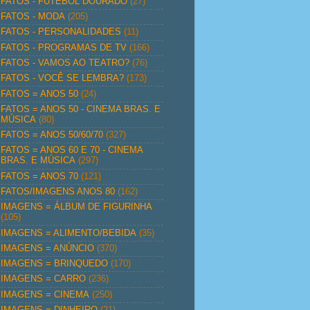
FATOS - FUTEBOL DOURADO
(27)
FATOS - MODA
(205)
FATOS - PERSONALIDADES
(11)
FATOS - PROGRAMAS DE TV
(166)
FATOS - VAMOS AO TEATRO?
(76)
FATOS - VOCÊ SE LEMBRA?
(173)
FATOS = ANOS 50
(24)
FATOS = ANOS 50 - CINEMA BRAS. E
MÚSICA
(80)
FATOS = ANOS 50/60/70
(327)
FATOS = ANOS 60 E 70 - CINEMA
BRAS. E MÚSICA
(297)
FATOS = ANOS 70
(121)
FATOS/IMAGENS ANOS 80
(162)
IMAGENS = ÁLBUM DE FIGURINHA
(105)
IMAGENS = ALIMENTO/BEBIDA
(35)
IMAGENS = ANÚNCIO
(370)
IMAGENS = BRINQUEDO
(170)
IMAGENS = CARRO
(236)
IMAGENS = CINEMA
(250)
IMAGENS = DINHEIRO
(21)