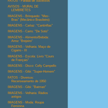
FATOS - Parada de Sucessos
AVISOS - MURAL DE
LEMBRETES
IMAGENS - Brinquedo: "Mec-
Bras" (Mecânico Brasileiro)
IMAGENS - Cartaz: "Cantinflas"
IMAGENS - Carro: "De Soto"
IMAGENS - Alimento/Bebida:
Arroz "Brejeiro"
IMAGENS - Velharia: Maço de
Cigarro - III
IMAGENS - Escola: Livro "Cours
de Français"
IMAGENS - Disco: Celly Campello
IMAGENS - Gibi: "Super-Homem"
FATOS - Diversos:
Recenseamento de 1950
IMAGENS - Gibi: "Batman"
IMAGENS - Velharia: Rádios
antigos
IMAGENS - Moda: Roupa
Feminina