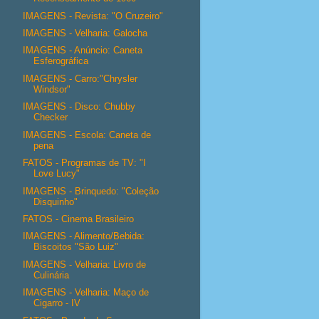
IMAGENS - Revista: "O Cruzeiro"
IMAGENS - Velharia: Galocha
IMAGENS - Anúncio: Caneta
Esferográfica
IMAGENS - Carro:"Chrysler
Windsor"
IMAGENS - Disco: Chubby
Checker
IMAGENS - Escola: Caneta de
pena
FATOS - Programas de TV: "I
Love Lucy"
IMAGENS - Brinquedo: "Coleção
Disquinho"
FATOS - Cinema Brasileiro
IMAGENS - Alimento/Bebida:
Biscoitos "São Luiz"
IMAGENS - Velharia: Livro de
Culinária
IMAGENS - Velharia: Maço de
Cigarro - IV