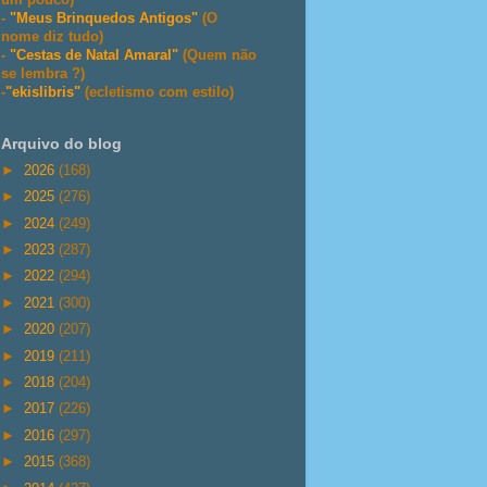
-
"Meus Brinquedos Antigos"
(O
nome diz tudo)
-
"Cestas de Natal Amaral"
(Quem não
se lembra ?)
-
"ekislibris"
(ecletismo com estilo)
Arquivo do blog
►
2026
(168)
►
2025
(276)
►
2024
(249)
►
2023
(287)
►
2022
(294)
►
2021
(300)
►
2020
(207)
►
2019
(211)
►
2018
(204)
►
2017
(226)
►
2016
(297)
►
2015
(368)