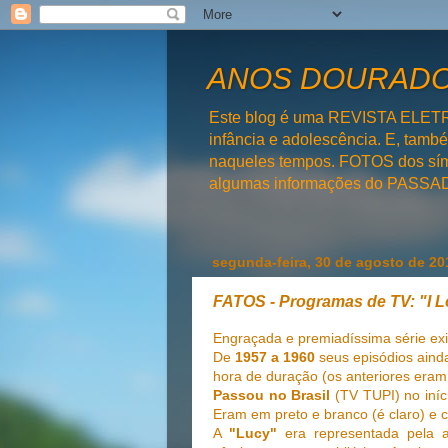
ANOS DOURADOS
Este blog é uma REVISTA ELET
infância e adolescência. E, tam
naqueles tempos. FOTOS dos símb
algumas informações do PAS
segunda-feira, 30 de agosto de 20
FATOS - Programas de TV: "I 
Engraçada e premiadíssima série ex
De
1957 a 1960
seus episódios aind
hora de duração (os anteriores eram
Passou no Brasil
(TV TUPI) no iní
Eram em preto e branco (é claro) e 
A
"Lucy"
era representada pela at