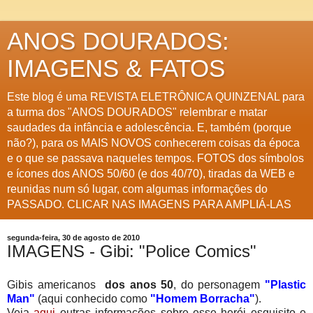
ANOS DOURADOS:
IMAGENS & FATOS
Este blog é uma REVISTA ELETRÔNICA QUINZENAL para
a turma dos "ANOS DOURADOS" relembrar e matar
saudades da infância e adolescência. E, também (porque
não?), para os MAIS NOVOS conhecerem coisas da época
e o que se passava naqueles tempos. FOTOS dos símbolos
e ícones dos ANOS 50/60 (e dos 40/70), tiradas da WEB e
reunidas num só lugar, com algumas informações do
PASSADO. CLICAR NAS IMAGENS PARA AMPLIÁ-LAS
segunda-feira, 30 de agosto de 2010
IMAGENS - Gibi: "Police Comics"
Gibis americanos
dos anos 50
,
do personagem
"Plastic
Man"
(aqui conhecido como
"Homem Borracha"
).
Veja
aqui
outras informações sobre esse herói esquisito e