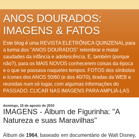
ANOS DOURADOS:
IMAGENS & FATOS
Este blog é uma REVISTA ELETRÔNICA QUINZENAL para
a turma dos "ANOS DOURADOS" relembrar e matar
saudades da infância e adolescência. E, também (porque
não?), para os MAIS NOVOS conhecerem coisas da época
e o que se passava naqueles tempos. FOTOS dos símbolos
e ícones dos ANOS 50/60 (e dos 40/70), tiradas da WEB e
reunidas num só lugar, com algumas informações do
PASSADO. CLICAR NAS IMAGENS PARA AMPLIÁ-LAS
domingo, 15 de agosto de 2010
IMAGENS - Álbum de Figurinha: "A
Natureza e suas Maravilhas"
Álbum de
1964
, baseado em documentário de Walt Disney,