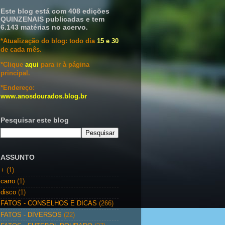
Este blog está com 408 edições
QUINZENAIS publicadas e tem
6.143 matérias no acervo.
*Atualização do blog: todo dia
15 e 30
de cada mês.
*Clique
aqui
para ir à página
principal.
*Endereço:
www.anosdourados.blog.br
Pesquisar este blog
ASSUNTO
+
(1)
carro
(1)
disco
(1)
FATOS - CONSELHOS E DICAS
(266)
FATOS - DIVERSOS
(22)