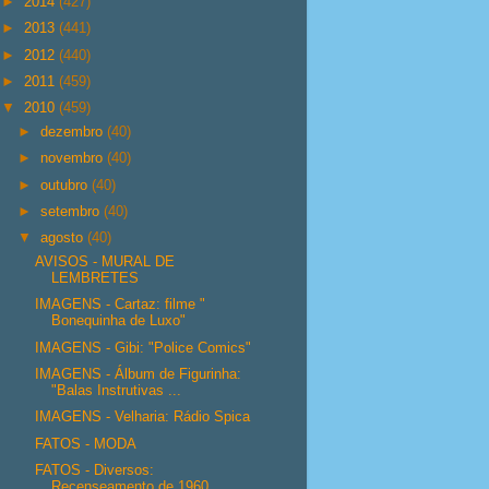
►
2014
(427)
►
2013
(441)
►
2012
(440)
►
2011
(459)
▼
2010
(459)
►
dezembro
(40)
►
novembro
(40)
►
outubro
(40)
►
setembro
(40)
▼
agosto
(40)
AVISOS - MURAL DE
LEMBRETES
IMAGENS - Cartaz: filme "
Bonequinha de Luxo"
IMAGENS - Gibi: "Police Comics"
IMAGENS - Álbum de Figurinha:
"Balas Instrutivas ...
IMAGENS - Velharia: Rádio Spica
FATOS - MODA
FATOS - Diversos:
Recenseamento de 1960