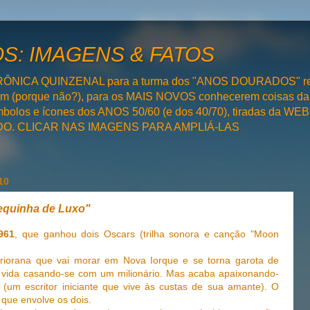
: IMAGENS & FATOS
RÔNICA QUINZENAL para a turma dos "ANOS DOURADOS" rel
bém (porque não?), para os MAIS NOVOS conhecerem coisas da
olos e ícones dos ANOS 50/60 (e dos 40/70), tiradas da WEB 
SADO. CLICAR NAS IMAGENS PARA AMPLIÁ-LAS
10
nequinha de Luxo"
961
, que ganhou dois Oscars (trilha sonora e canção "Moon
eriorana que vai morar em Nova Iorque e se torna garota de
a vida casando-se com um milionário. Mas acaba apaixonando-
 (um escritor iniciante que vive às custas de sua amante). O
 que envolve os dois.