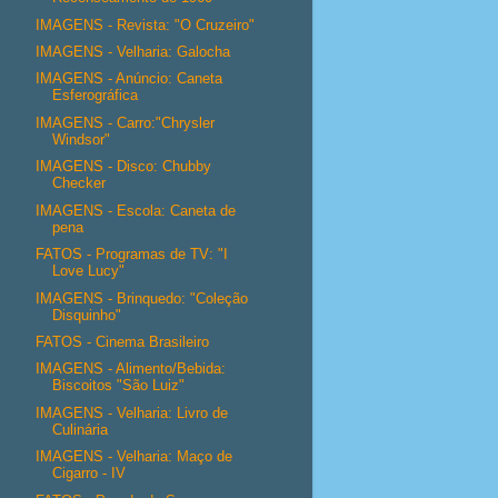
IMAGENS - Revista: "O Cruzeiro"
IMAGENS - Velharia: Galocha
IMAGENS - Anúncio: Caneta
Esferográfica
IMAGENS - Carro:"Chrysler
Windsor"
IMAGENS - Disco: Chubby
Checker
IMAGENS - Escola: Caneta de
pena
FATOS - Programas de TV: "I
Love Lucy"
IMAGENS - Brinquedo: "Coleção
Disquinho"
FATOS - Cinema Brasileiro
IMAGENS - Alimento/Bebida:
Biscoitos "São Luiz"
IMAGENS - Velharia: Livro de
Culinária
IMAGENS - Velharia: Maço de
Cigarro - IV