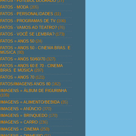
FATOS - FUTEBOL DOURADO
(27)
FATOS - MODA
(205)
FATOS - PERSONALIDADES
(11)
FATOS - PROGRAMAS DE TV
(166)
FATOS - VAMOS AO TEATRO?
(76)
FATOS - VOCÊ SE LEMBRA?
(173)
FATOS = ANOS 50
(24)
FATOS = ANOS 50 - CINEMA BRAS. E
MÚSICA
(80)
FATOS = ANOS 50/60/70
(327)
FATOS = ANOS 60 E 70 - CINEMA
BRAS. E MÚSICA
(297)
FATOS = ANOS 70
(121)
FATOS/IMAGENS ANOS 80
(162)
IMAGENS = ÁLBUM DE FIGURINHA
(105)
IMAGENS = ALIMENTO/BEBIDA
(35)
IMAGENS = ANÚNCIO
(370)
IMAGENS = BRINQUEDO
(170)
IMAGENS = CARRO
(236)
IMAGENS = CINEMA
(250)
IMAGENS = DINHEIRO
(21)