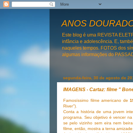
ANOS DOURADOS
Este blog é uma REVISTA ELET
infância e adolescência. E, tam
naqueles tempos. FOTOS dos símb
algumas informações do PAS
segunda-feira, 30 de agosto de 20
IMAGENS - Cartaz: filme " Bo
Famosíssimo filme americano de
1
River").
Conta a história de uma jovem int
programa. Seu objetivo é vencer n
se pelo vizinho sem eira nem beira
filme, então, mostra a terna amizade