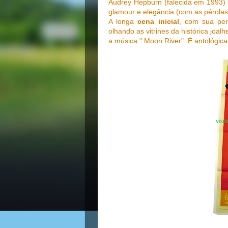
Audrey Hepburn (falecida em 1993) 
glamour e elegância (com as pérolas,
A longa
cena inicial
, com sua pe
olhando as vitrines da histórica joalh
a música " Moon River". É antológic