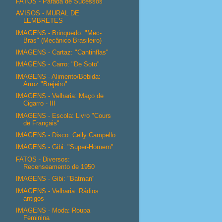
FATOS - Parada de Sucessos
AVISOS - MURAL DE
LEMBRETES
IMAGENS - Brinquedo: "Mec-
Bras" (Mecânico Brasileiro)
IMAGENS - Cartaz: "Cantinflas"
IMAGENS - Carro: "De Soto"
IMAGENS - Alimento/Bebida:
Arroz "Brejeiro"
IMAGENS - Velharia: Maço de
Cigarro - III
IMAGENS - Escola: Livro "Cours
de Français"
IMAGENS - Disco: Celly Campello
IMAGENS - Gibi: "Super-Homem"
FATOS - Diversos:
Recenseamento de 1950
IMAGENS - Gibi: "Batman"
IMAGENS - Velharia: Rádios
antigos
IMAGENS - Moda: Roupa
Feminina