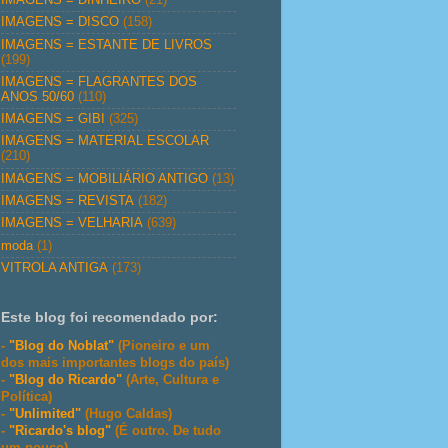
IMAGENS = DISCO
(158)
IMAGENS = ESTANTE DE LIVROS
(199)
IMAGENS = FLAGRANTES DOS
ANOS 50/60
(110)
IMAGENS = GIBI
(325)
IMAGENS = MATERIAL ESCOLAR
(210)
IMAGENS = MOBILIÁRIO ANTIGO
(13)
IMAGENS = REVISTA
(182)
IMAGENS = VELHARIA
(639)
moda
(1)
VITROLA ANTIGA
(173)
Este blog foi recomendado por:
-
"Blog do Noblat"
(Pioneiro e um
dos mais importantes blogs do país)
-
"Blog do Ricardo"
(Arte, Cultura e
Política)
-
"Unlimited"
(Hugo Caldas)
-
"Ricardo's blog"
(É outro. De tudo
um pouco)