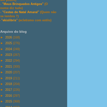
-
"Meus Brinquedos Antigos"
(O
nome diz tudo)
-
"Cestas de Natal Amaral"
(Quem não
se lembra ?)
-
"ekislibris"
(ecletismo com estilo)
Arquivo do blog
►
2026
(168)
►
2025
(276)
►
2024
(249)
►
2023
(287)
►
2022
(294)
►
2021
(300)
►
2020
(207)
►
2019
(211)
►
2018
(204)
►
2017
(226)
►
2016
(297)
►
2015
(368)