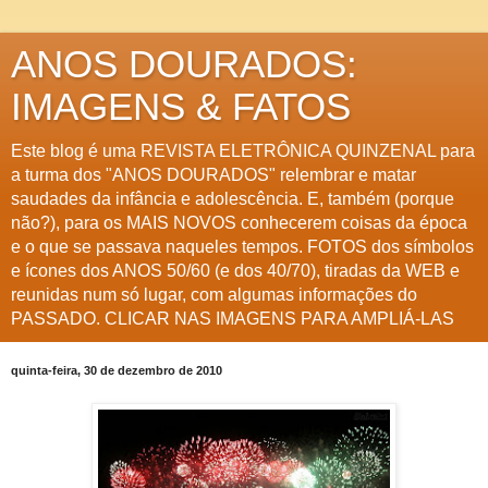
ANOS DOURADOS:
IMAGENS & FATOS
Este blog é uma REVISTA ELETRÔNICA QUINZENAL para
a turma dos "ANOS DOURADOS" relembrar e matar
saudades da infância e adolescência. E, também (porque
não?), para os MAIS NOVOS conhecerem coisas da época
e o que se passava naqueles tempos. FOTOS dos símbolos
e ícones dos ANOS 50/60 (e dos 40/70), tiradas da WEB e
reunidas num só lugar, com algumas informações do
PASSADO. CLICAR NAS IMAGENS PARA AMPLIÁ-LAS
quinta-feira, 30 de dezembro de 2010