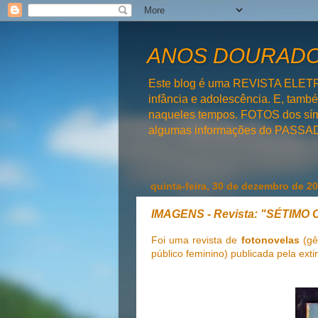
ANOS DOURADOS
Este blog é uma REVISTA ELET
infância e adolescência. E, tam
naqueles tempos. FOTOS dos símb
algumas informações do PAS
quinta-feira, 30 de dezembro de 2
IMAGENS - Revista: "SÉTIMO
Foi uma revista de
fotonovelas
(gê
público feminino) publicada pela
exti