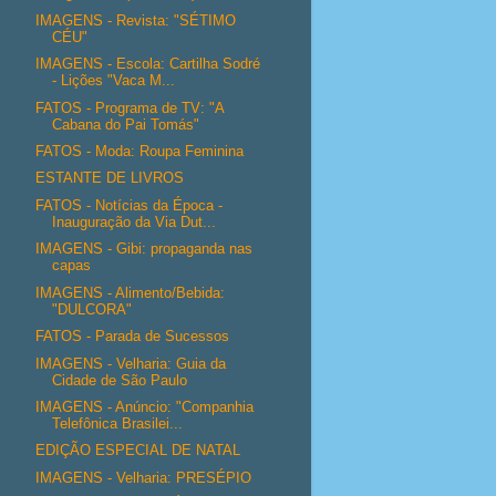
IMAGENS - Revista: "SÉTIMO
CÉU"
IMAGENS - Escola: Cartilha Sodré
- Lições "Vaca M...
FATOS - Programa de TV: "A
Cabana do Pai Tomás"
FATOS - Moda: Roupa Feminina
ESTANTE DE LIVROS
FATOS - Notícias da Época -
Inauguração da Via Dut...
IMAGENS - Gibi: propaganda nas
capas
IMAGENS - Alimento/Bebida:
"DULCORA"
FATOS - Parada de Sucessos
IMAGENS - Velharia: Guia da
Cidade de São Paulo
IMAGENS - Anúncio: "Companhia
Telefônica Brasilei...
EDIÇÃO ESPECIAL DE NATAL
IMAGENS - Velharia: PRESÉPIO