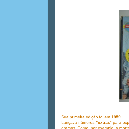
Sua primeira edição foi em
1959
.
Lançava números
"extras
" para ex
dramas. Como, por exemplo, a mor