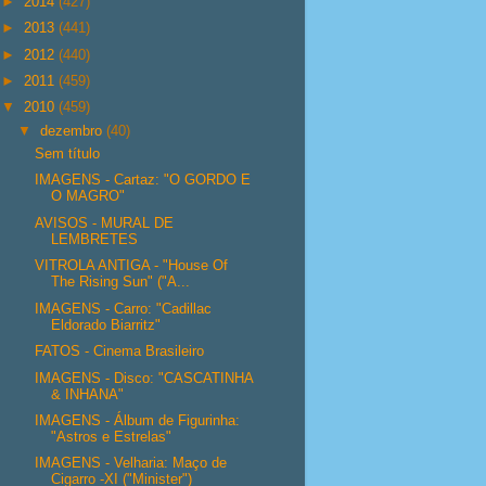
►
2014
(427)
►
2013
(441)
►
2012
(440)
►
2011
(459)
▼
2010
(459)
▼
dezembro
(40)
Sem título
IMAGENS - Cartaz: "O GORDO E
O MAGRO"
AVISOS - MURAL DE
LEMBRETES
VITROLA ANTIGA - "House Of
The Rising Sun" ("A...
IMAGENS - Carro: "Cadillac
Eldorado Biarritz"
FATOS - Cinema Brasileiro
IMAGENS - Disco: "CASCATINHA
& INHANA"
IMAGENS - Álbum de Figurinha:
"Astros e Estrelas"
IMAGENS - Velharia: Maço de
Cigarro -XI ("Minister")