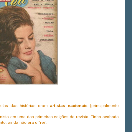
relas das histórias eram
artistas nacionais
(principalmente
ista em uma das primeiras edições da revista. Tinha acabado
nto, ainda não era o "rei".