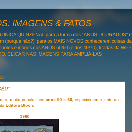
: IMAGENS & FATOS
RÔNICA QUINZENAL para a turma dos "ANOS DOURADOS" rel
bém (porque não?), para os MAIS NOVOS conhecerem coisas da
olos e ícones dos ANOS 50/60 (e dos 40/70), tiradas da WEB 
SADO. CLICAR NAS IMAGENS PARA AMPLIÁ-LAS
010
 CÉU"
nero muito popular nos
anos 50 e 60,
especialmente junto ao
nta
Editora Bloch
.
1960