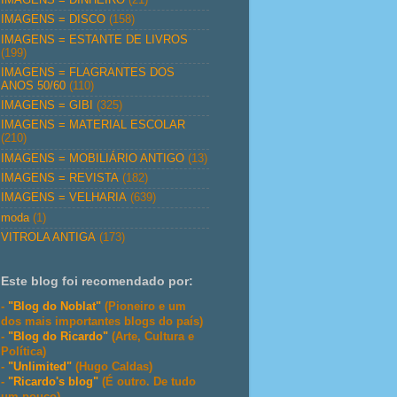
IMAGENS = DISCO
(158)
IMAGENS = ESTANTE DE LIVROS
(199)
IMAGENS = FLAGRANTES DOS
ANOS 50/60
(110)
IMAGENS = GIBI
(325)
IMAGENS = MATERIAL ESCOLAR
(210)
IMAGENS = MOBILIÁRIO ANTIGO
(13)
IMAGENS = REVISTA
(182)
IMAGENS = VELHARIA
(639)
moda
(1)
VITROLA ANTIGA
(173)
Este blog foi recomendado por:
-
"Blog do Noblat"
(Pioneiro e um
dos mais importantes blogs do país)
-
"Blog do Ricardo"
(Arte, Cultura e
Política)
-
"Unlimited"
(Hugo Caldas)
-
"Ricardo's blog"
(É outro. De tudo
um pouco)