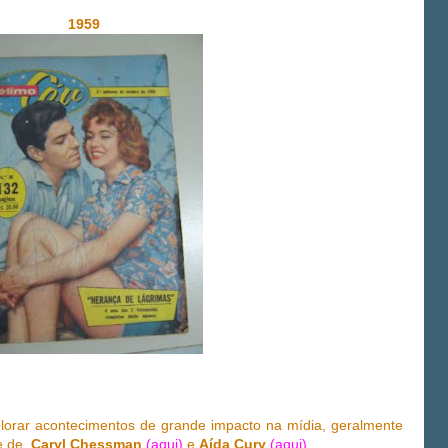
1959
plorar acontecimentos de grande impacto na mídia, geralmente
te de
Caryl Chessman
(aqui)
e
Aída Cury
(aqui)
.