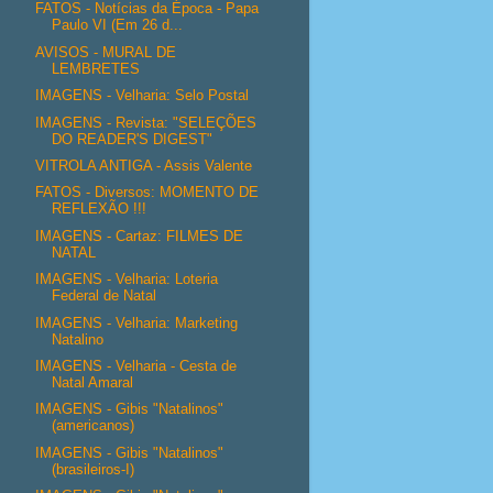
FATOS - Notícias da Época - Papa
Paulo VI (Em 26 d...
AVISOS - MURAL DE
LEMBRETES
IMAGENS - Velharia: Selo Postal
IMAGENS - Revista: "SELEÇÕES
DO READER'S DIGEST"
VITROLA ANTIGA - Assis Valente
FATOS - Diversos: MOMENTO DE
REFLEXÃO !!!
IMAGENS - Cartaz: FILMES DE
NATAL
IMAGENS - Velharia: Loteria
Federal de Natal
IMAGENS - Velharia: Marketing
Natalino
IMAGENS - Velharia - Cesta de
Natal Amaral
IMAGENS - Gibis "Natalinos"
(americanos)
IMAGENS - Gibis "Natalinos"
(brasileiros-I)