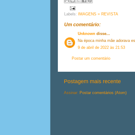
Labels:
IMAGENS = REVISTA
Um comentário:
Unknown
disse...
Na época minha mãe adorava essa
9 de abril de 2022 às 21:53
Postar um comentário
Postagem mais recente
Assinar:
Postar comentários (Atom)