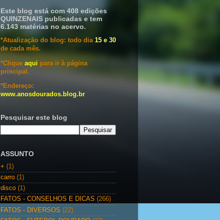
Este blog está com 408 edições
QUINZENAIS publicadas e tem
6.143 matérias no acervo.
*Atualização do blog: todo dia
15 e 30
de cada mês.
*Clique
aqui
para ir à página
principal.
*Endereço:
www.anosdourados.blog.br
Pesquisar este blog
ASSUNTO
+
(1)
carro
(1)
disco
(1)
FATOS - CONSELHOS E DICAS
(266)
FATOS - DIVERSOS
(22)