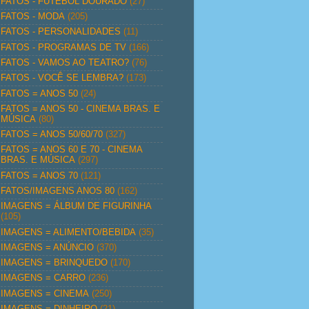
FATOS - FUTEBOL DOURADO
(27)
FATOS - MODA
(205)
FATOS - PERSONALIDADES
(11)
FATOS - PROGRAMAS DE TV
(166)
FATOS - VAMOS AO TEATRO?
(76)
FATOS - VOCÊ SE LEMBRA?
(173)
FATOS = ANOS 50
(24)
FATOS = ANOS 50 - CINEMA BRAS. E
MÚSICA
(80)
FATOS = ANOS 50/60/70
(327)
FATOS = ANOS 60 E 70 - CINEMA
BRAS. E MÚSICA
(297)
FATOS = ANOS 70
(121)
FATOS/IMAGENS ANOS 80
(162)
IMAGENS = ÁLBUM DE FIGURINHA
(105)
IMAGENS = ALIMENTO/BEBIDA
(35)
IMAGENS = ANÚNCIO
(370)
IMAGENS = BRINQUEDO
(170)
IMAGENS = CARRO
(236)
IMAGENS = CINEMA
(250)
IMAGENS = DINHEIRO
(21)