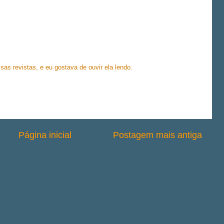
s revistas, e eu gostava de ouvir ela lendo.
Página inicial
Postagem mais antiga