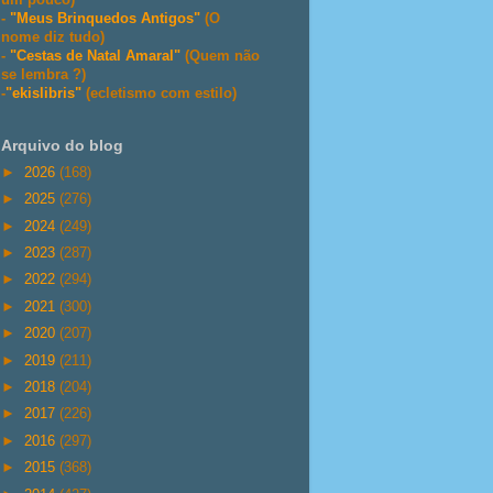
-
"Meus Brinquedos Antigos"
(O
nome diz tudo)
-
"Cestas de Natal Amaral"
(Quem não
se lembra ?)
-
"ekislibris"
(ecletismo com estilo)
Arquivo do blog
►
2026
(168)
►
2025
(276)
►
2024
(249)
►
2023
(287)
►
2022
(294)
►
2021
(300)
►
2020
(207)
►
2019
(211)
►
2018
(204)
►
2017
(226)
►
2016
(297)
►
2015
(368)