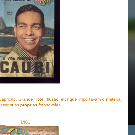
Capricho, Grande Hotel, Ilusão, etc) que importavam o material
o fazer suas
próprias
fotonovelas
1961