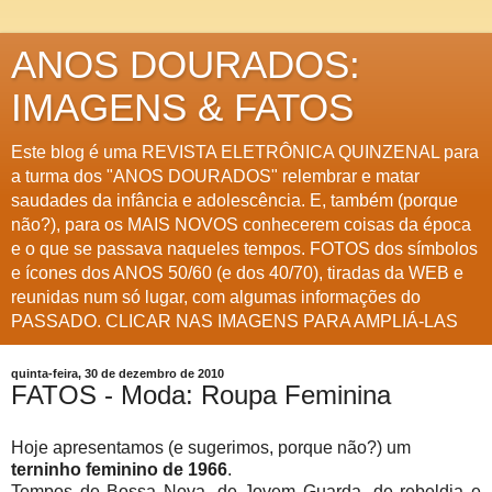
ANOS DOURADOS:
IMAGENS & FATOS
Este blog é uma REVISTA ELETRÔNICA QUINZENAL para
a turma dos "ANOS DOURADOS" relembrar e matar
saudades da infância e adolescência. E, também (porque
não?), para os MAIS NOVOS conhecerem coisas da época
e o que se passava naqueles tempos. FOTOS dos símbolos
e ícones dos ANOS 50/60 (e dos 40/70), tiradas da WEB e
reunidas num só lugar, com algumas informações do
PASSADO. CLICAR NAS IMAGENS PARA AMPLIÁ-LAS
quinta-feira, 30 de dezembro de 2010
FATOS - Moda: Roupa Feminina
Hoje apresentamos (e sugerimos, porque não?) um
terninho feminino de 1966
.
Tempos de Bossa Nova, de Jovem Guarda, de rebeldia e