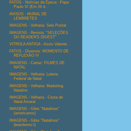
FATOS - Notícias da Época - Papa
Paulo VI (Em 26 d...
AVISOS - MURAL DE
LEMBRETES
IMAGENS - Velharia: Selo Postal
IMAGENS - Revista: "SELEÇÕES
DO READER'S DIGEST"
VITROLA ANTIGA - Assis Valente
FATOS - Diversos: MOMENTO DE
REFLEXÃO !!!
IMAGENS - Cartaz: FILMES DE
NATAL
IMAGENS - Velharia: Loteria
Federal de Natal
IMAGENS - Velharia: Marketing
Natalino
IMAGENS - Velharia - Cesta de
Natal Amaral
IMAGENS - Gibis "Natalinos"
(americanos)
IMAGENS - Gibis "Natalinos"
(brasileiros-I)