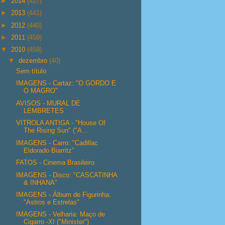
►
2014
(427)
►
2013
(441)
►
2012
(440)
►
2011
(459)
▼
2010
(459)
▼
dezembro
(40)
Sem título
IMAGENS - Cartaz: "O GORDO E
O MAGRO"
AVISOS - MURAL DE
LEMBRETES
VITROLA ANTIGA - "House Of
The Rising Sun" ("A...
IMAGENS - Carro: "Cadillac
Eldorado Biarritz"
FATOS - Cinema Brasileiro
IMAGENS - Disco: "CASCATINHA
& INHANA"
IMAGENS - Álbum de Figurinha:
"Astros e Estrelas"
IMAGENS - Velharia: Maço de
Cigarro -XI ("Minister")