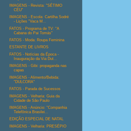
IMAGENS - Revista: "SÉTIMO
CÉU"
IMAGENS - Escola: Cartilha Sodré
- Lições "Vaca M...
FATOS - Programa de TV: "A
Cabana do Pai Tomás"
FATOS - Moda: Roupa Feminina
ESTANTE DE LIVROS
FATOS - Notícias da Época -
Inauguração da Via Dut...
IMAGENS - Gibi: propaganda nas
capas
IMAGENS - Alimento/Bebida:
"DULCORA"
FATOS - Parada de Sucessos
IMAGENS - Velharia: Guia da
Cidade de São Paulo
IMAGENS - Anúncio: "Companhia
Telefônica Brasilei...
EDIÇÃO ESPECIAL DE NATAL
IMAGENS - Velharia: PRESÉPIO