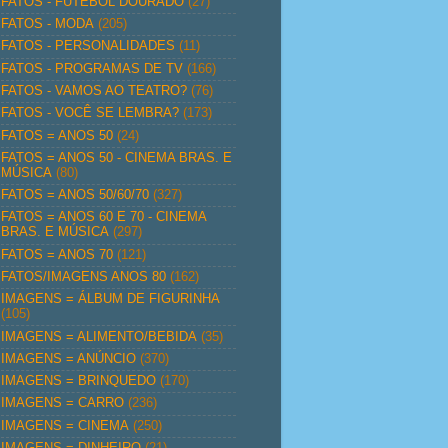
FATOS - FUTEBOL DOURADO
(27)
FATOS - MODA
(205)
FATOS - PERSONALIDADES
(11)
FATOS - PROGRAMAS DE TV
(166)
FATOS - VAMOS AO TEATRO?
(76)
FATOS - VOCÊ SE LEMBRA?
(173)
FATOS = ANOS 50
(24)
FATOS = ANOS 50 - CINEMA BRAS. E
MÚSICA
(80)
FATOS = ANOS 50/60/70
(327)
FATOS = ANOS 60 E 70 - CINEMA
BRAS. E MÚSICA
(297)
FATOS = ANOS 70
(121)
FATOS/IMAGENS ANOS 80
(162)
IMAGENS = ÁLBUM DE FIGURINHA
(105)
IMAGENS = ALIMENTO/BEBIDA
(35)
IMAGENS = ANÚNCIO
(370)
IMAGENS = BRINQUEDO
(170)
IMAGENS = CARRO
(236)
IMAGENS = CINEMA
(250)
IMAGENS = DINHEIRO
(21)