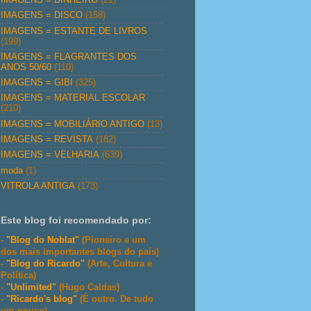
IMAGENS = DISCO
(158)
IMAGENS = ESTANTE DE LIVROS
(199)
IMAGENS = FLAGRANTES DOS
ANOS 50/60
(110)
IMAGENS = GIBI
(325)
IMAGENS = MATERIAL ESCOLAR
(210)
IMAGENS = MOBILIÁRIO ANTIGO
(13)
IMAGENS = REVISTA
(182)
IMAGENS = VELHARIA
(639)
moda
(1)
VITROLA ANTIGA
(173)
Este blog foi recomendado por:
-
"Blog do Noblat"
(Pioneiro e um
dos mais importantes blogs do país)
-
"Blog do Ricardo"
(Arte, Cultura e
Política)
-
"Unlimited"
(Hugo Caldas)
-
"Ricardo's blog"
(É outro. De tudo
um pouco)