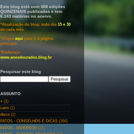
Este blog está com 408 edições
QUINZENAIS publicadas e tem
6.143 matérias no acervo.
*Atualização do blog: todo dia
15 e 30
de cada mês.
*Clique
aqui
para ir à página
principal.
*Endereço:
www.anosdourados.blog.br
Pesquisar este blog
ASSUNTO
+
(1)
carro
(1)
disco
(1)
FATOS - CONSELHOS E DICAS
(266)
FATOS - DIVERSOS
(22)