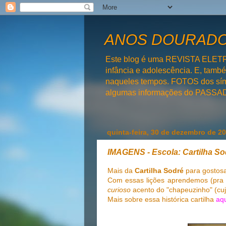
ANOS DOURADOS
Este blog é uma REVISTA ELET
infância e adolescência. E, tam
naqueles tempos. FOTOS dos símb
algumas informações do PAS
quinta-feira, 30 de dezembro de 2
IMAGENS - Escola: Cartilha So
Mais da
Cartilha Sodré
para gostos
Com essas lições aprendemos (pra v
curioso
acento do "chapeuzinho" (cujo
Mais sobre essa histórica cartilha
aq