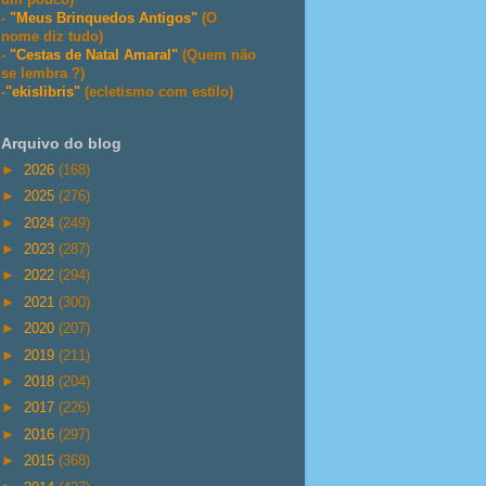
-
"Meus Brinquedos Antigos"
(O
nome diz tudo)
-
"Cestas de Natal Amaral"
(Quem não
se lembra ?)
-
"ekislibris"
(ecletismo com estilo)
Arquivo do blog
►
2026
(168)
►
2025
(276)
►
2024
(249)
►
2023
(287)
►
2022
(294)
►
2021
(300)
►
2020
(207)
►
2019
(211)
►
2018
(204)
►
2017
(226)
►
2016
(297)
►
2015
(368)