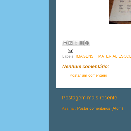
Labels:
IMAGENS = MATERIAL ESCO
Nenhum comentário:
Postar um comentário
Postagem mais recente
Assinar:
Postar comentários (Atom)