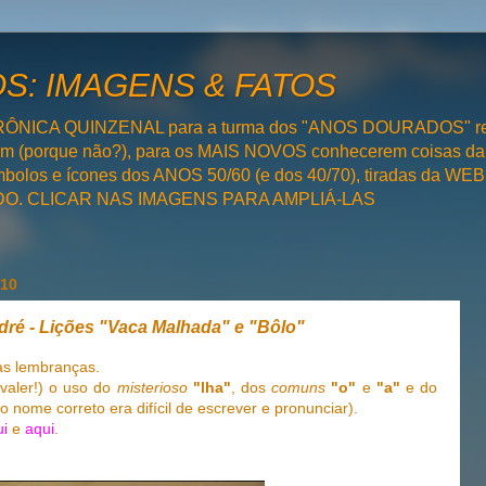
: IMAGENS & FATOS
RÔNICA QUINZENAL para a turma dos "ANOS DOURADOS" rel
bém (porque não?), para os MAIS NOVOS conhecerem coisas da
olos e ícones dos ANOS 50/60 (e dos 40/70), tiradas da WEB 
SADO. CLICAR NAS IMAGENS PARA AMPLIÁ-LAS
010
dré - Lições "Vaca Malhada" e "Bôlo"
as lembranças.
aler!) o uso do
misterioso
"lha"
, dos
comuns
"o"
e
"a"
e do
 nome correto era difícil de escrever e pronunciar).
ui
e
aqui
.