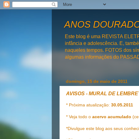
ANOS DOURADOS
Este blog é uma REVISTA ELET
infância e adolescência. E, tam
naqueles tempos. FOTOS dos símb
algumas informações do PAS
domingo, 15 de maio de 2011
AVISOS - MURAL DE LEMBRE
* Próxima atualização:
30.05.2011
* Veja todo o
acervo acumulado
(ce
*Divulgue este blog aos seus conhec