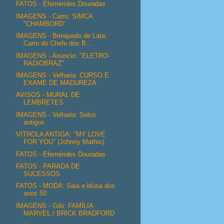
FATOS - Efemérides Douradas
IMAGENS - Carro: SIMCA
"CHAMBORD'
IMAGENS - Brinquedo de Lata:
Carro do Chefe dos B...
IMAGENS - Anúncio: "ELETRO-
RADIOBRAZ"
IMAGENS - Velharia: CURSO E
EXAME DE MADUREZA
AVISOS - MURAL DE
LEMBRETES
IMAGENS - Velharia: Selos
antigos
VITROLA ANTIGA: "MY LOVE
FOR YOU" (Johnny Mathis)
FATOS - Efemérides Douradas
FATOS - PARADA DE
SUCESSOS
FATOS - MODA: Saia e blusa dos
anos 50
IMAGENS - Gibi: FAMÍLIA
MARVEL / BRICK BRADFORD
...