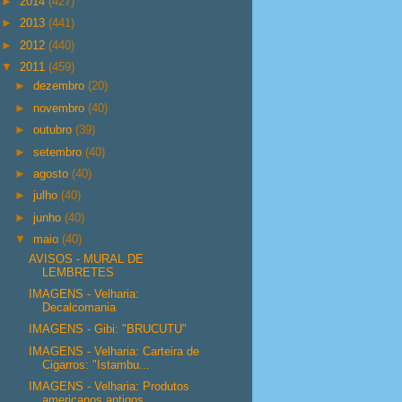
►
2014
(427)
►
2013
(441)
►
2012
(440)
▼
2011
(459)
►
dezembro
(20)
►
novembro
(40)
►
outubro
(39)
►
setembro
(40)
►
agosto
(40)
►
julho
(40)
►
junho
(40)
▼
maio
(40)
AVISOS - MURAL DE
LEMBRETES
IMAGENS - Velharia:
Decalcomania
IMAGENS - Gibi: "BRUCUTU"
IMAGENS - Velharia: Carteira de
Cigarros: "Istambu...
IMAGENS - Velharia: Produtos
americanos antigos