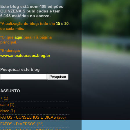
Este blog está com 408 edições
QUINZENAIS publicadas e tem
6.143 matérias no acervo.
*Atualização do blog: todo dia
15 e 30
de cada mês.
*Clique
aqui
para ir à página
principal.
*Endereço:
www.anosdourados.blog.br
Pesquisar este blog
ASSUNTO
+
(1)
carro
(1)
disco
(1)
FATOS - CONSELHOS E DICAS
(266)
FATOS - DIVERSOS
(22)