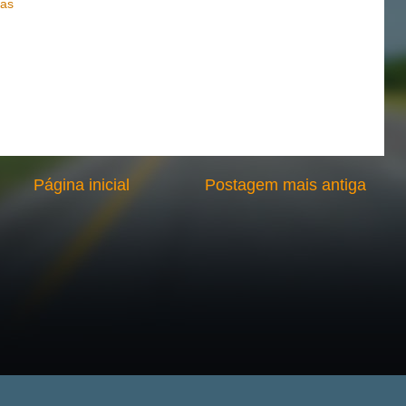
las
Página inicial
Postagem mais antiga