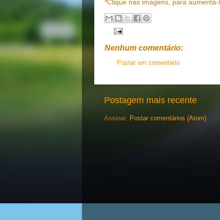
*Clique nas imagens, para aumentá-
Nenhum comentário:
Postar um comentário
Postagem mais recente
Assinar:
Postar comentários (Atom)