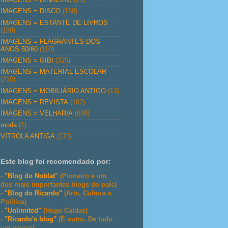
IMAGENS = DISCO
(158)
IMAGENS = ESTANTE DE LIVROS
(199)
IMAGENS = FLAGRANTES DOS
ANOS 50/60
(110)
IMAGENS = GIBI
(325)
IMAGENS = MATERIAL ESCOLAR
(210)
IMAGENS = MOBILIÁRIO ANTIGO
(13)
IMAGENS = REVISTA
(182)
IMAGENS = VELHARIA
(639)
moda
(1)
VITROLA ANTIGA
(173)
Este blog foi recomendado por:
-
"Blog do Noblat"
(Pioneiro e um
dos mais importantes blogs do país)
-
"Blog do Ricardo"
(Arte, Cultura e
Política)
-
"Unlimited"
(Hugo Caldas)
-
"Ricardo's blog"
(É outro. De tudo
um pouco)