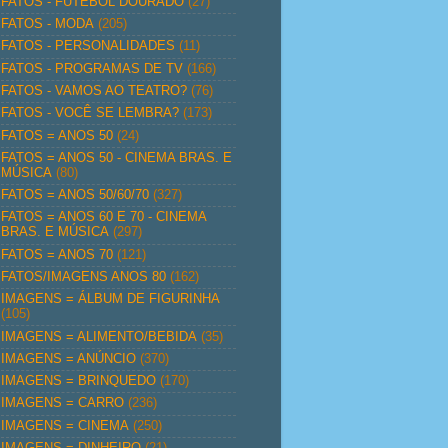
FATOS - FUTEBOL DOURADO
(27)
FATOS - MODA
(205)
FATOS - PERSONALIDADES
(11)
FATOS - PROGRAMAS DE TV
(166)
FATOS - VAMOS AO TEATRO?
(76)
FATOS - VOCÊ SE LEMBRA?
(173)
FATOS = ANOS 50
(24)
FATOS = ANOS 50 - CINEMA BRAS. E
MÚSICA
(80)
FATOS = ANOS 50/60/70
(327)
FATOS = ANOS 60 E 70 - CINEMA
BRAS. E MÚSICA
(297)
FATOS = ANOS 70
(121)
FATOS/IMAGENS ANOS 80
(162)
IMAGENS = ÁLBUM DE FIGURINHA
(105)
IMAGENS = ALIMENTO/BEBIDA
(35)
IMAGENS = ANÚNCIO
(370)
IMAGENS = BRINQUEDO
(170)
IMAGENS = CARRO
(236)
IMAGENS = CINEMA
(250)
IMAGENS = DINHEIRO
(21)