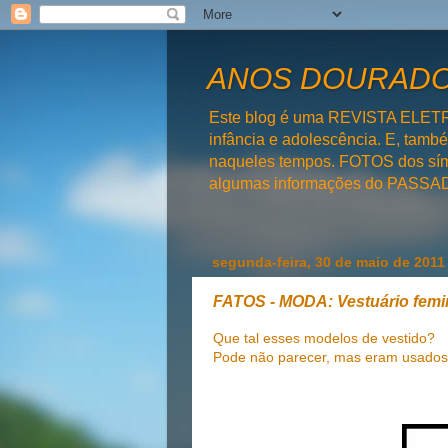
ANOS DOURADOS
Este blog é uma REVISTA ELET
infância e adolescência. E, tam
naqueles tempos. FOTOS dos símb
algumas informações do PAS
segunda-feira, 30 de maio de 2011
FATOS - MODA: Vestuário femi
Que tal esses modelos de vestido?
Pode não parecer, mas eram usados