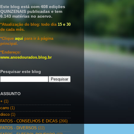
Este blog está com 408 edições
QUINZENAIS publicadas e tem
6.143 matérias no acervo.
*Atualização do blog: todo dia
15 e 30
de cada mês.
*Clique
aqui
para ir à página
principal.
*Endereço:
www.anosdourados.blog.br
Pesquisar este blog
ASSUNTO
+
(1)
carro
(1)
disco
(1)
FATOS - CONSELHOS E DICAS
(266)
FATOS - DIVERSOS
(22)