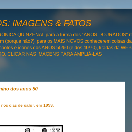
: IMAGENS & FATOS
RÔNICA QUINZENAL para a turma dos "ANOS DOURADOS" rel
bém (porque não?), para os MAIS NOVOS conhecerem coisas da
olos e ícones dos ANOS 50/60 (e dos 40/70), tiradas da WEB 
SADO. CLICAR NAS IMAGENS PARA AMPLIÁ-LAS
nino dos anos 50
 nos dias de
calor
, em
1953
.