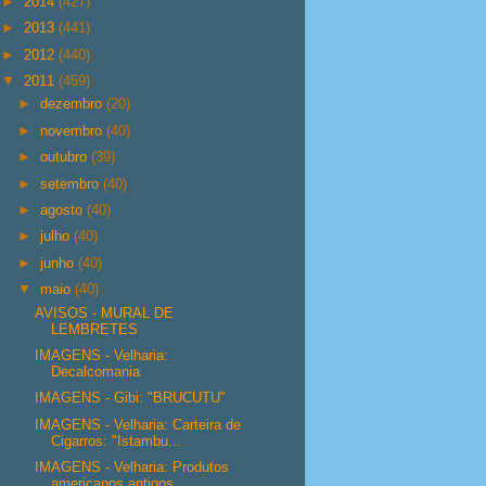
►
2014
(427)
►
2013
(441)
►
2012
(440)
▼
2011
(459)
►
dezembro
(20)
►
novembro
(40)
►
outubro
(39)
►
setembro
(40)
►
agosto
(40)
►
julho
(40)
►
junho
(40)
▼
maio
(40)
AVISOS - MURAL DE
LEMBRETES
IMAGENS - Velharia:
Decalcomania
IMAGENS - Gibi: "BRUCUTU"
IMAGENS - Velharia: Carteira de
Cigarros: "Istambu...
IMAGENS - Velharia: Produtos
americanos antigos