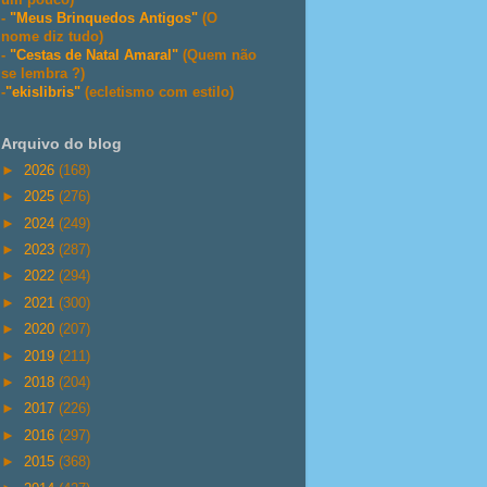
-
"Meus Brinquedos Antigos"
(O
nome diz tudo)
-
"Cestas de Natal Amaral"
(Quem não
se lembra ?)
-
"ekislibris"
(ecletismo com estilo)
Arquivo do blog
►
2026
(168)
►
2025
(276)
►
2024
(249)
►
2023
(287)
►
2022
(294)
►
2021
(300)
►
2020
(207)
►
2019
(211)
►
2018
(204)
►
2017
(226)
►
2016
(297)
►
2015
(368)