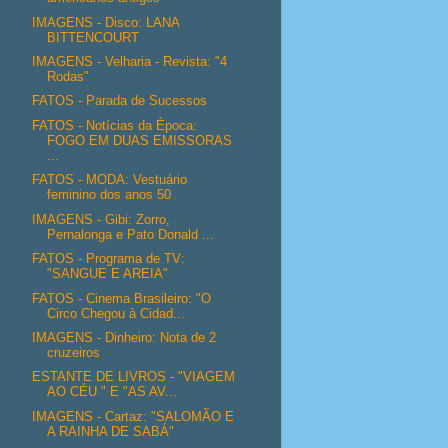
IMAGENS - Disco: LANA
BITTENCOURT
IMAGENS - Velharia - Revista: "4
Rodas"
FATOS - Parada de Sucessos
FATOS - Notícias da Época:
FOGO EM DUAS EMISSORAS
...
FATOS - MODA: Vestuário
feminino dos anos 50
IMAGENS - Gibi: Zorro,
Pernalonga e Pato Donald ...
FATOS - Programa de TV:
"SANGUE E AREIA"
FATOS - Cinema Brasileiro: "O
Circo Chegou à Cidad...
IMAGENS - Dinheiro: Nota de 2
cruzeiros
ESTANTE DE LIVROS - "VIAGEM
AO CÉU " E "AS AV...
IMAGENS - Cartaz: "SALOMÃO E
A RAINHA DE SABÁ"