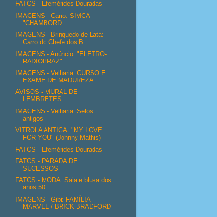
FATOS - Efemérides Douradas
IMAGENS - Carro: SIMCA
"CHAMBORD'
IMAGENS - Brinquedo de Lata:
Carro do Chefe dos B...
IMAGENS - Anúncio: "ELETRO-
RADIOBRAZ"
IMAGENS - Velharia: CURSO E
EXAME DE MADUREZA
AVISOS - MURAL DE
LEMBRETES
IMAGENS - Velharia: Selos
antigos
VITROLA ANTIGA: "MY LOVE
FOR YOU" (Johnny Mathis)
FATOS - Efemérides Douradas
FATOS - PARADA DE
SUCESSOS
FATOS - MODA: Saia e blusa dos
anos 50
IMAGENS - Gibi: FAMÍLIA
MARVEL / BRICK BRADFORD
...