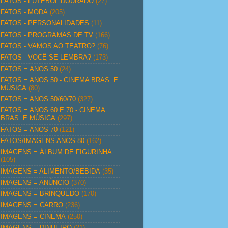
FATOS - FUTEBOL DOURADO
(27)
FATOS - MODA
(205)
FATOS - PERSONALIDADES
(11)
FATOS - PROGRAMAS DE TV
(166)
FATOS - VAMOS AO TEATRO?
(76)
FATOS - VOCÊ SE LEMBRA?
(173)
FATOS = ANOS 50
(24)
FATOS = ANOS 50 - CINEMA BRAS. E
MÚSICA
(80)
FATOS = ANOS 50/60/70
(327)
FATOS = ANOS 60 E 70 - CINEMA
BRAS. E MÚSICA
(297)
FATOS = ANOS 70
(121)
FATOS/IMAGENS ANOS 80
(162)
IMAGENS = ÁLBUM DE FIGURINHA
(105)
IMAGENS = ALIMENTO/BEBIDA
(35)
IMAGENS = ANÚNCIO
(370)
IMAGENS = BRINQUEDO
(170)
IMAGENS = CARRO
(236)
IMAGENS = CINEMA
(250)
IMAGENS = DINHEIRO
(21)