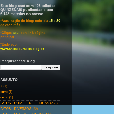
Este blog está com 408 edições
QUINZENAIS publicadas e tem
6.143 matérias no acervo.
*Atualização do blog: todo dia
15 e 30
de cada mês.
*Clique
aqui
para ir à página
principal.
*Endereço:
www.anosdourados.blog.br
Pesquisar este blog
ASSUNTO
+
(1)
carro
(1)
disco
(1)
FATOS - CONSELHOS E DICAS
(266)
FATOS - DIVERSOS
(22)