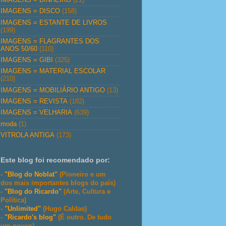
IMAGENS = DISCO
(158)
IMAGENS = ESTANTE DE LIVROS
(199)
IMAGENS = FLAGRANTES DOS
ANOS 50/60
(110)
IMAGENS = GIBI
(325)
IMAGENS = MATERIAL ESCOLAR
(210)
IMAGENS = MOBILIÁRIO ANTIGO
(13)
IMAGENS = REVISTA
(182)
IMAGENS = VELHARIA
(639)
moda
(1)
VITROLA ANTIGA
(173)
Este blog foi recomendado por:
-
"Blog do Noblat"
(Pioneiro e um
dos mais importantes blogs do país)
-
"Blog do Ricardo"
(Arte, Cultura e
Política)
-
"Unlimited"
(Hugo Caldas)
-
"Ricardo's blog"
(É outro. De tudo
um pouco)