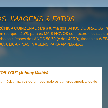
: IMAGENS & FATOS
RÔNICA QUINZENAL para a turma dos "ANOS DOURADOS" rel
bém (porque não?), para os MAIS NOVOS conhecerem coisas da
olos e ícones dos ANOS 50/60 (e dos 40/70), tiradas da WEB 
SADO. CLICAR NAS IMAGENS PARA AMPLIÁ-LAS
OR YOU" (Johnny Mathis)
bela música, na voz de um dos maiores cantores americanos de