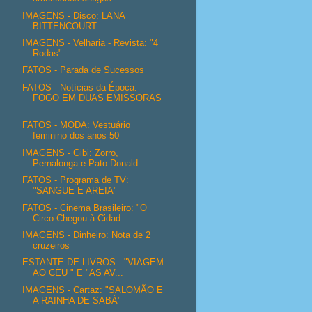
IMAGENS - Disco: LANA
BITTENCOURT
IMAGENS - Velharia - Revista: "4
Rodas"
FATOS - Parada de Sucessos
FATOS - Notícias da Época:
FOGO EM DUAS EMISSORAS
...
FATOS - MODA: Vestuário
feminino dos anos 50
IMAGENS - Gibi: Zorro,
Pernalonga e Pato Donald ...
FATOS - Programa de TV:
"SANGUE E AREIA"
FATOS - Cinema Brasileiro: "O
Circo Chegou à Cidad...
IMAGENS - Dinheiro: Nota de 2
cruzeiros
ESTANTE DE LIVROS - "VIAGEM
AO CÉU " E "AS AV...
IMAGENS - Cartaz: "SALOMÃO E
A RAINHA DE SABÁ"