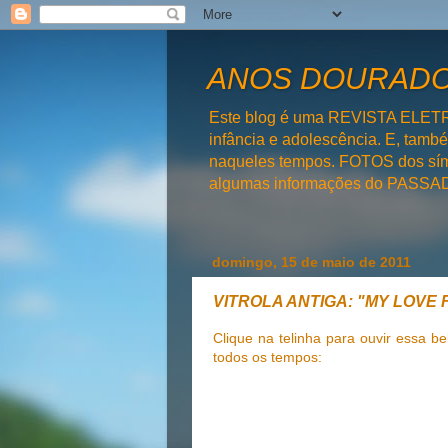
ANOS DOURADOS
Este blog é uma REVISTA ELET
infância e adolescência. E, tam
naqueles tempos. FOTOS dos símb
algumas informações do PAS
domingo, 15 de maio de 2011
VITROLA ANTIGA: "MY LOVE F
Clique na telinha para ouvir essa 
todos os tempos: