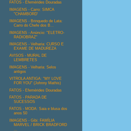
FATOS - Efemérides Douradas
IMAGENS - Carro: SIMCA
"CHAMBORD'
IMAGENS - Brinquedo de Lata:
Carro do Chefe dos B...
IMAGENS - Anúncio: "ELETRO-
RADIOBRAZ"
IMAGENS - Velharia: CURSO E
EXAME DE MADUREZA
AVISOS - MURAL DE
LEMBRETES
IMAGENS - Velharia: Selos
antigos
VITROLA ANTIGA: "MY LOVE
FOR YOU" (Johnny Mathis)
FATOS - Efemérides Douradas
FATOS - PARADA DE
SUCESSOS
FATOS - MODA: Saia e blusa dos
anos 50
IMAGENS - Gibi: FAMÍLIA
MARVEL / BRICK BRADFORD
...