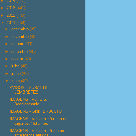
►
2014
(427)
►
2013
(441)
►
2012
(440)
▼
2011
(459)
►
dezembro
(20)
►
novembro
(40)
►
outubro
(39)
►
setembro
(40)
►
agosto
(40)
►
julho
(40)
►
junho
(40)
▼
maio
(40)
AVISOS - MURAL DE
LEMBRETES
IMAGENS - Velharia:
Decalcomania
IMAGENS - Gibi: "BRUCUTU"
IMAGENS - Velharia: Carteira de
Cigarros: "Istambu...
IMAGENS - Velharia: Produtos
americanos antigos