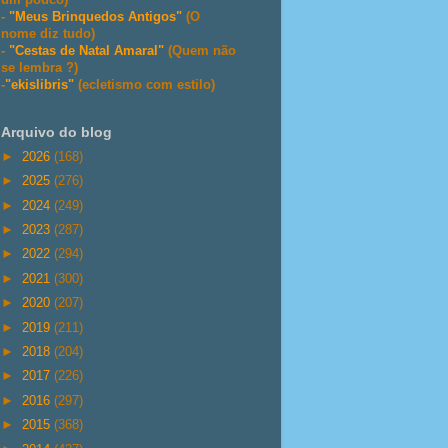
-
"Meus Brinquedos Antigos"
(O
nome diz tudo)
-
"Cestas de Natal Amaral"
(Quem não
se lembra ?)
-
"ekislibris"
(ecletismo com estilo)
Arquivo do blog
►
2026
(168)
►
2025
(276)
►
2024
(249)
►
2023
(287)
►
2022
(294)
►
2021
(300)
►
2020
(207)
►
2019
(211)
►
2018
(204)
►
2017
(226)
►
2016
(297)
►
2015
(368)