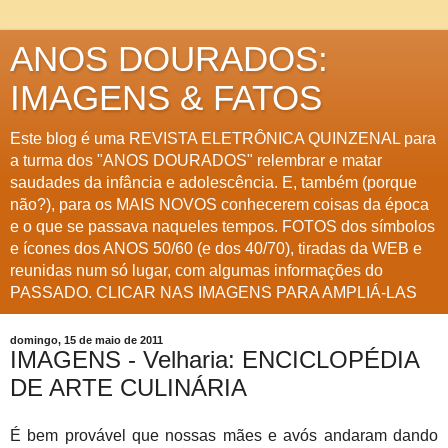
ANOS DOURADOS:
IMAGENS & FATOS
Este blog é uma REVISTA ELETRÔNICA QUINZENAL para
a turma dos "ANOS DOURADOS" relembrar e matar
saudades da infância e adolescência. E, também (porque
não?), para os MAIS NOVOS conhecerem coisas da época
e o que se passava naqueles tempos. FOTOS dos símbolos
e ícones dos ANOS 50/60 (e dos 40/70), tiradas da WEB e
reunidas num só lugar, com algumas informações do
PASSADO. CLICAR NAS IMAGENS PARA AMPLIÁ-LAS
domingo, 15 de maio de 2011
IMAGENS - Velharia: ENCICLOPÉDIA
DE ARTE CULINÁRIA
É bem provável que nossas mães e avós andaram dando