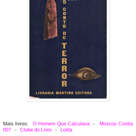
Mais livros:
O Homem Que Calculava
-
Moscou Contra
007
-
Clube do Livro
-
Lolita