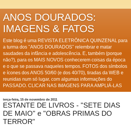
ANOS DOURADOS:
IMAGENS & FATOS
Este blog é uma REVISTA ELETRÔNICA QUINZENAL para
a turma dos "ANOS DOURADOS" relembrar e matar
saudades da infância e adolescência. E, também (porque
não?), para os MAIS NOVOS conhecerem coisas da época
e o que se passava naqueles tempos. FOTOS dos símbolos
e ícones dos ANOS 50/60 (e dos 40/70), tiradas da WEB e
reunidas num só lugar, com algumas informações do
PASSADO. CLICAR NAS IMAGENS PARA AMPLIÁ-LAS
terça-feira, 15 de novembro de 2011
ESTANTE DE LIVROS - "SETE DIAS
DE MAIO" e "OBRAS PRIMAS DO
TERROR"