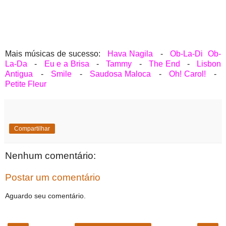
Mais músicas de sucesso:
Hava Nagila
-
Ob-La-Di Ob-
La-Da
-
Eu e a Brisa
-
Tammy
-
The End
-
Lisbon
Antigua
-
Smile
-
Saudosa Maloca
-
Oh! Carol!
-
Petite Fleur
Compartilhar
Nenhum comentário:
Postar um comentário
Aguardo seu comentário.