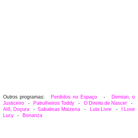
Outros programas:
Perdidos no Espaço
-
Demian, o
Justiceiro
-
Patrulheiros Toddy
-
O Direito de Nascer
-
Alô, Doçura
-
Sabatinas Maizena
-
Luta Livre
-
I Love
Lucy
-
Bonanza