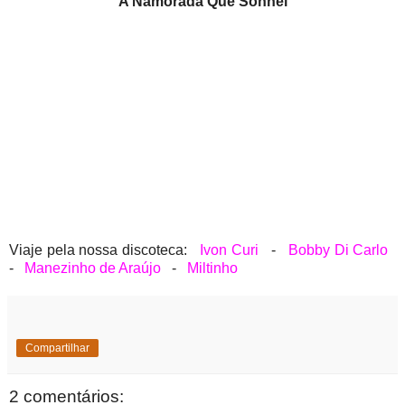
"A Namorada Que Sonhei"
Viaje pela nossa discoteca:
Ivon Curi
-
Bobby Di Carlo
-
Manezinho de Araújo
-
Miltinho
Compartilhar
2 comentários: