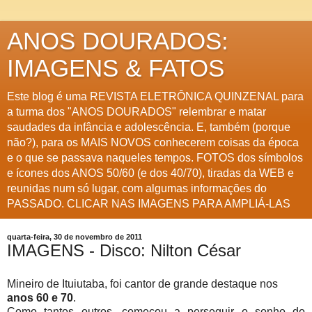
ANOS DOURADOS:
IMAGENS & FATOS
Este blog é uma REVISTA ELETRÔNICA QUINZENAL para
a turma dos "ANOS DOURADOS" relembrar e matar
saudades da infância e adolescência. E, também (porque
não?), para os MAIS NOVOS conhecerem coisas da época
e o que se passava naqueles tempos. FOTOS dos símbolos
e ícones dos ANOS 50/60 (e dos 40/70), tiradas da WEB e
reunidas num só lugar, com algumas informações do
PASSADO. CLICAR NAS IMAGENS PARA AMPLIÁ-LAS
quarta-feira, 30 de novembro de 2011
IMAGENS - Disco: Nilton César
Mineiro de Ituiutaba, foi cantor de grande destaque nos
anos 60 e 70
.
Como tantos outros, começou a perseguir o sonho do