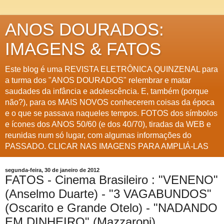
ANOS DOURADOS:
IMAGENS & FATOS
Este blog é uma REVISTA ELETRÔNICA QUINZENAL para
a turma dos "ANOS DOURADOS" relembrar e matar
saudades da infância e adolescência. E, também (porque
não?), para os MAIS NOVOS conhecerem coisas da época
e o que se passava naqueles tempos. FOTOS dos símbolos
e ícones dos ANOS 50/60 (e dos 40/70), tiradas da WEB e
reunidas num só lugar, com algumas informações do
PASSADO. CLICAR NAS IMAGENS PARA AMPLIÁ-LAS
segunda-feira, 30 de janeiro de 2012
FATOS - Cinema Brasileiro : "VENENO"
(Anselmo Duarte) - "3 VAGABUNDOS"
(Oscarito e Grande Otelo) - "NADANDO
EM DINHEIRO" (Mazzaropi)