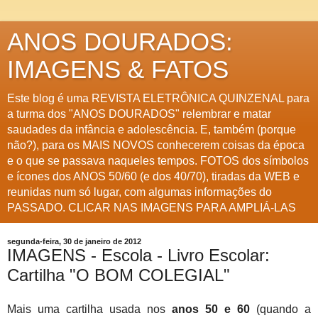
ANOS DOURADOS:
IMAGENS & FATOS
Este blog é uma REVISTA ELETRÔNICA QUINZENAL para
a turma dos "ANOS DOURADOS" relembrar e matar
saudades da infância e adolescência. E, também (porque
não?), para os MAIS NOVOS conhecerem coisas da época
e o que se passava naqueles tempos. FOTOS dos símbolos
e ícones dos ANOS 50/60 (e dos 40/70), tiradas da WEB e
reunidas num só lugar, com algumas informações do
PASSADO. CLICAR NAS IMAGENS PARA AMPLIÁ-LAS
segunda-feira, 30 de janeiro de 2012
IMAGENS - Escola - Livro Escolar:
Cartilha "O BOM COLEGIAL"
Mais uma cartilha usada nos
anos 50 e 60
(quando a