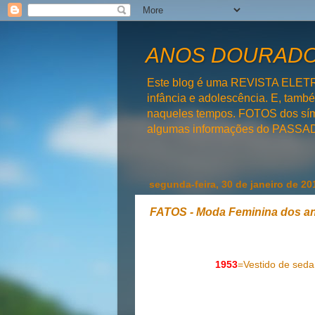
ANOS DOURADOS
Este blog é uma REVISTA ELET
infância e adolescência. E, tam
naqueles tempos. FOTOS dos símb
algumas informações do PAS
segunda-feira, 30 de janeiro de 20
FATOS - Moda Feminina dos an
1953
=Vestido de sed