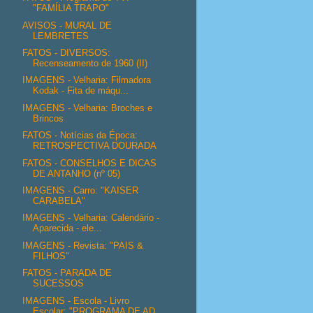
"FAMÍLIA TRAPO"
AVISOS - MURAL DE
LEMBRETES
FATOS - DIVERSOS:
Recenseamento de 1960 (II)
IMAGENS - Velharia: Filmadora
Kodak - Fita de máqu...
IMAGENS - Velharia: Broches e
Brincos
FATOS - Notícias da Época:
RETROSPECTIVA DOURADA
FATOS - CONSELHOS E DICAS
DE ANTANHO (nº 05)
IMAGENS - Carro: "KAISER
CARABELA"
IMAGENS - Velharia: Calendário -
Aparecida - ele...
IMAGENS - Revista: "PAIS &
FILHOS"
FATOS - PARADA DE
SUCESSOS
IMAGENS - Escola - Livro
Escolar: "PROGRAMA DE AD...