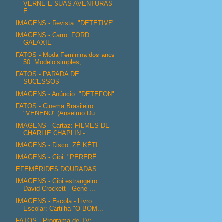
VERNE E SUAS AVENTURAS
E...
IMAGENS - Revista: "DETETIVE"
IMAGENS - Carro: FORD
GALAXIE
FATOS - Moda Feminina dos anos
50: Modelo simples,...
FATOS - PARADA DE
SUCESSOS
IMAGENS - Anúncio: "DETEFON"
FATOS - Cinema Brasileiro :
"VENENO" (Anselmo Du...
IMAGENS - Cartaz: FILMES DE
CHARLIE CHAPLIN - ...
IMAGENS - Disco: ZÉ KÉTI
IMAGENS - Gibi: "PERERÊ
EFEMÉRIDES DOURADAS
IMAGENS - Gibi estrangeiro:
David Crockett - Gene ...
IMAGENS - Escola - Livro
Escolar: Cartilha "O BOM...
FATOS - Programa de TV: