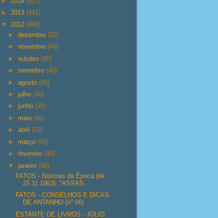
►
2014
(427)
►
2013
(441)
▼
2012
(440)
►
dezembro
(20)
►
novembro
(40)
►
outubro
(40)
►
setembro
(40)
►
agosto
(40)
►
julho
(40)
►
junho
(40)
►
maio
(40)
►
abril
(20)
►
março
(40)
►
fevereiro
(40)
▼
janeiro
(40)
FATOS - Notícias da Época (de
25.11.1963): "ASSAS...
FATOS - CONSELHOS E DICAS
DE ANTANHO (nº 06)
ESTANTE DE LIVROS - JÚLIO