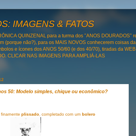
: IMAGENS & FATOS
RÔNICA QUINZENAL para a turma dos "ANOS DOURADOS" rel
bém (porque não?), para os MAIS NOVOS conhecerem coisas da
olos e ícones dos ANOS 50/60 (e dos 40/70), tiradas da WEB 
SADO. CLICAR NAS IMAGENS PARA AMPLIÁ-LAS
12
os 50: Modelo simples, chique ou econômico?
a finamente
plissado
, completado com um
bolero