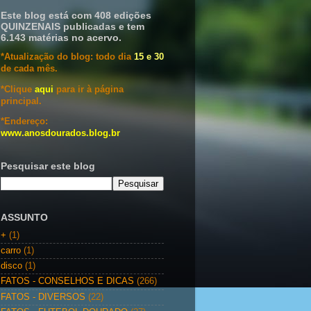
Este blog está com 408 edições
QUINZENAIS publicadas e tem
6.143 matérias no acervo.
*Atualização do blog: todo dia
15 e 30
de cada mês.
*Clique
aqui
para ir à página
principal.
*Endereço:
www.anosdourados.blog.br
Pesquisar este blog
ASSUNTO
+
(1)
carro
(1)
disco
(1)
FATOS - CONSELHOS E DICAS
(266)
FATOS - DIVERSOS
(22)