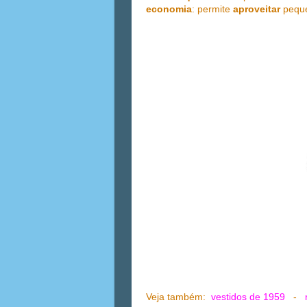
economia
: permite
aproveitar
peque
Veja também:
vestidos de 1959
-