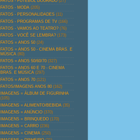
FATOS - FUTEBOL DOURADO
(27)
FATOS - MODA
(205)
FATOS - PERSONALIDADES
(11)
FATOS - PROGRAMAS DE TV
(166)
FATOS - VAMOS AO TEATRO?
(76)
FATOS - VOCÊ SE LEMBRA?
(173)
FATOS = ANOS 50
(24)
FATOS = ANOS 50 - CINEMA BRAS. E
MÚSICA
(80)
FATOS = ANOS 50/60/70
(327)
FATOS = ANOS 60 E 70 - CINEMA
BRAS. E MÚSICA
(297)
FATOS = ANOS 70
(121)
FATOS/IMAGENS ANOS 80
(162)
IMAGENS = ÁLBUM DE FIGURINHA
(105)
IMAGENS = ALIMENTO/BEBIDA
(35)
IMAGENS = ANÚNCIO
(370)
IMAGENS = BRINQUEDO
(170)
IMAGENS = CARRO
(236)
IMAGENS = CINEMA
(250)
IMAGENS = DINHEIRO
(21)