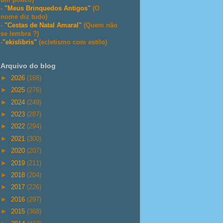
-
"Meus Brinquedos Antigos"
(O
nome diz tudo)
-
"Cestas de Natal Amaral"
(Quem não
se lembra ?)
-
"ekislibris"
(ecletismo com estilo)
Arquivo do blog
►
2026
(168)
►
2025
(276)
►
2024
(249)
►
2023
(287)
►
2022
(294)
►
2021
(300)
►
2020
(207)
►
2019
(211)
►
2018
(204)
►
2017
(226)
►
2016
(297)
►
2015
(368)