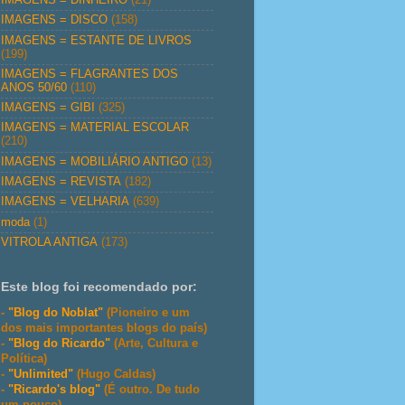
IMAGENS = DISCO
(158)
IMAGENS = ESTANTE DE LIVROS
(199)
IMAGENS = FLAGRANTES DOS
ANOS 50/60
(110)
IMAGENS = GIBI
(325)
IMAGENS = MATERIAL ESCOLAR
(210)
IMAGENS = MOBILIÁRIO ANTIGO
(13)
IMAGENS = REVISTA
(182)
IMAGENS = VELHARIA
(639)
moda
(1)
VITROLA ANTIGA
(173)
Este blog foi recomendado por:
-
"Blog do Noblat"
(Pioneiro e um
dos mais importantes blogs do país)
-
"Blog do Ricardo"
(Arte, Cultura e
Política)
-
"Unlimited"
(Hugo Caldas)
-
"Ricardo's blog"
(É outro. De tudo
um pouco)