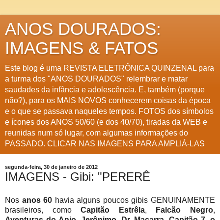
ANOS DOURADOS:
IMAGENS & FATOS
Este blog é uma REVISTA ELETRÔNICA QUINZENAL para
a turma dos "ANOS DOURADOS" relembrar e matar
saudades da infância e adolescência. E, também (porque
não?), para os MAIS NOVOS conhecerem coisas da época
e o que se passava naqueles tempos. FOTOS dos símbolos
e ícones dos ANOS 50/60 (e dos 40/70), tiradas da WEB e
reunidas num só lugar, com algumas informações do
PASSADO. CLICAR NAS IMAGENS PARA AMPLIÁ-LAS
segunda-feira, 30 de janeiro de 2012
IMAGENS - Gibi: "PERERÊ
Nos
anos 60
havia alguns poucos gibis GENUINAMENTE
brasileiros, como
Capitão Estrêla
,
Falcão Negro
,
Aventuras do Anjo
,
Jerônimo
,
Dr. Macarra, Capitão 7, o