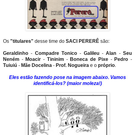
Os
"titulares"
desse time do
SACI PERERÊ
são:
Geraldinho
-
Compadre Tonico
-
Galileu
-
Alan
-
Seu
Neném
-
Moacir
-
Tininim
-
Boneca de Pixe
-
Pedro
-
Tuiuiú
-
Mãe Docelina
-
Prof. Nogueira
e o
próprio
.
Eles estão fazendo pose na imagem abaixo. Vamos
identificá-los? (maior moleza!)