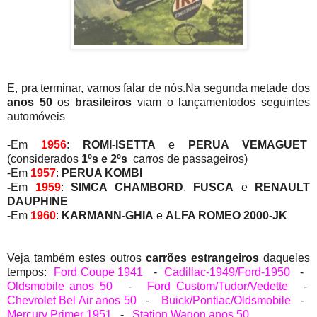
E, pra terminar, vamos falar de nós.Na segunda metade dos
anos 50
os
brasileiros
viam o lançamentodos seguintes
automóveis
-Em
1956
:
ROMI-ISETTA
e
PERUA VEMAGUET
(considerados
1ºs e 2ºs
carros de passageiros)
-Em
1957
:
PERUA KOMBI
-
Em
1959
:
SIMCA CHAMBORD
,
FUSCA
e
RENAULT
DAUPHINE
-Em
1960
:
KARMANN-GHIA
e
ALFA ROMEO 2000-JK
Veja também estes outros
carrões estrangeiros
daqueles
tempos:
Ford Coupe 1941
-
Cadillac-1949/Ford-1950
-
Oldsmobile anos 50
-
Ford Custom/Tudor/Vedette
-
Chevrolet Bel Air anos 50
-
Buick/Pontiac/Oldsmobile
-
Mercury Primer 1951
-
Station Wagon anos 50