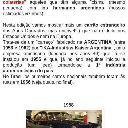
colaterias"
àqueles que têm alguma "cisma" (mesmo
pequena) com
los hermanos argentinos
(nossos
estimados vizinhos).
Nesta edição vamos mostrar mais um
carrão
estrangeiro
dos Anos Dourados, mas (incrível!!!) que não é feito nos
Estados Unidos e nem na Europa.
Trata-se de um "carraço" fabricado na
ARGENTINA
(entre
1958 e 1962
) por
"IKA-Indústrias Kaiser Argentina"
, uma
empresa americana (fundada nos anos 40) que lá se
instalou em
1955
e que, já no ano seguinte iniciou a
produção (um jeep) tornando-se a
1ª indústria
automobilística do país
.
No Brasil os primeiros carros nacionais também foram às
ruas em
1956
(veja quais, no final).
1958