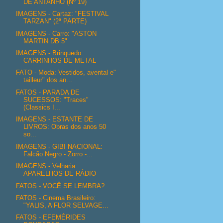
DE ANTANHO (Nº 19)
IMAGENS - Cartaz: "FESTIVAL
TARZAN" (2ª PARTE)
IMAGENS - Carro: "ASTON
MARTIN DB 5"
IMAGENS - Brinquedo:
CARRINHOS DE METAL
FATO - Moda: Vestidos, avental e"
tailleur" dos an...
FATOS - PARADA DE
SUCESSOS: "Traces"
(Classics I...
IMAGENS - ESTANTE DE
LIVROS: Obras dos anos 50
so...
IMAGENS - GIBI NACIONAL:
Falcão Negro - Zorro -...
IMAGENS - Velharia:
APARELHOS DE RÁDIO
FATOS - VOCÊ SE LEMBRA?
FATOS - Cinema Brasileiro:
"YALIS, A FLOR SELVAGE...
FATOS - EFEMÉRIDES