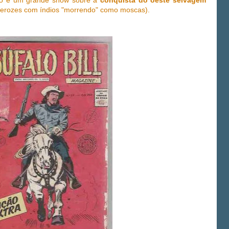
go e um grande show sobre a
conquista do oeste selvagem
ferozes com índios "morrendo" como moscas).