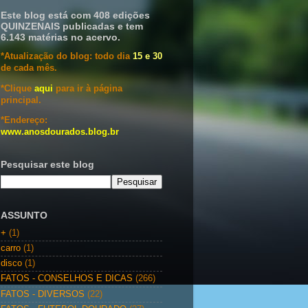
Este blog está com 408 edições
QUINZENAIS publicadas e tem
6.143 matérias no acervo.
*Atualização do blog: todo dia
15 e 30
de cada mês.
*Clique
aqui
para ir à página
principal.
*Endereço:
www.anosdourados.blog.br
Pesquisar este blog
ASSUNTO
+
(1)
carro
(1)
disco
(1)
FATOS - CONSELHOS E DICAS
(266)
FATOS - DIVERSOS
(22)