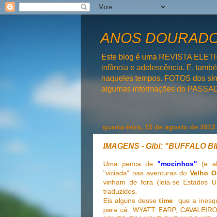
ANOS DOURADOS
Este blog é uma REVISTA ELET
infância e adolescência. E, tam
naqueles tempos. FOTOS dos símb
algumas informações do PAS
quarta-feira, 15 de agosto de 2012
IMAGENS - Gibi: "BUFFALO BI
Uma penca de
"mocinhos"
(e a
"viciada" nas aventuras do
Velho O
vinham de fora (leia-se Estados 
traduzidos.
Eis alguns desse
time
que a inesq
para cá: WYATT EARP, CAVALEI