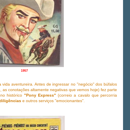
1957
vida aventureira. Antes de ingressar no "negócio" dos búfalos
o, as conotações altamente negativas que vemos hoje) fez parte
 no histórico
"Pony Express"
(correio a cavalo que percorria
diligências
e outros serviços "emocionantes".