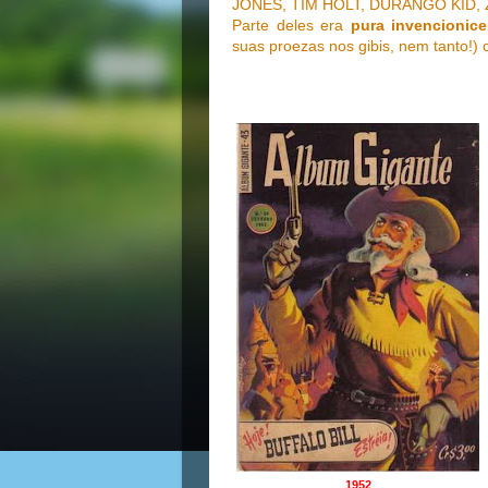
JONES, TIM HOLT, DURANGO KID,
Parte deles era
pura invencionice
suas proezas nos gibis, nem tanto!)
1952