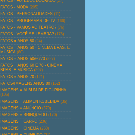
FATOS - FUTEBOL DOURADO
(27)
FATOS - MODA
(205)
FATOS - PERSONALIDADES
(11)
FATOS - PROGRAMAS DE TV
(166)
FATOS - VAMOS AO TEATRO?
(76)
FATOS - VOCÊ SE LEMBRA?
(173)
FATOS = ANOS 50
(24)
FATOS = ANOS 50 - CINEMA BRAS. E
MÚSICA
(80)
FATOS = ANOS 50/60/70
(327)
FATOS = ANOS 60 E 70 - CINEMA
BRAS. E MÚSICA
(297)
FATOS = ANOS 70
(121)
FATOS/IMAGENS ANOS 80
(162)
IMAGENS = ÁLBUM DE FIGURINHA
(105)
IMAGENS = ALIMENTO/BEBIDA
(35)
IMAGENS = ANÚNCIO
(370)
IMAGENS = BRINQUEDO
(170)
IMAGENS = CARRO
(236)
IMAGENS = CINEMA
(250)
IMAGENS = DINHEIRO
(21)