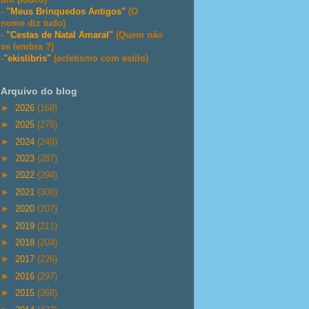
-
"Meus Brinquedos Antigos"
(O
nome diz tudo)
-
"Cestas de Natal Amaral"
(Quem não
se lembra ?)
-
"ekislibris"
(ecletismo com estilo)
Arquivo do blog
►
2026
(168)
►
2025
(276)
►
2024
(249)
►
2023
(287)
►
2022
(294)
►
2021
(300)
►
2020
(207)
►
2019
(211)
►
2018
(204)
►
2017
(226)
►
2016
(297)
►
2015
(368)