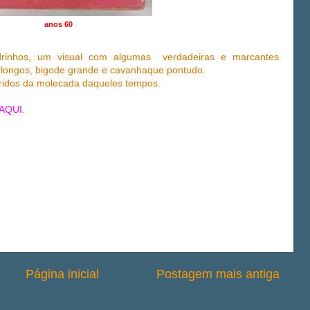
anos 60
rinhos, um visual com algumas verdadeiras e marcantes
os longos, bigode grande e cavanhaque pontudo.
eridos da molecada daqueles tempos.
AQUI
.
Página inicial
Postagem mais antiga