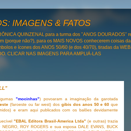
: IMAGENS & FATOS
RÔNICA QUINZENAL para a turma dos "ANOS DOURADOS" rel
bém (porque não?), para os MAIS NOVOS conhecerem coisas da
olos e ícones dos ANOS 50/60 (e dos 40/70), tiradas da WEB 
SADO. CLICAR NAS IMAGENS PARA AMPLIÁ-LAS
LL"
lgumas
"mocinhas"
) povoaram a imaginação da garotada
este
(faroeste ou far west) dos
gibis dos anos 50 e 60
que
Unidos) e eram aqui publicados com os balões devidamente
uecível
"EBAL Editora Brasil-America Ltda"
(e outras) trazia
RO NEGRO, ROY ROGERS e sua esposa DALE EVANS, BUCK