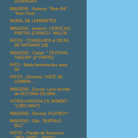
DOURADAS
IMAGENS - Anúncio: "Bom Bril" -
"Kem-Tone" - ...
MURAL DE LEMBRETES
IMAGENS - Anúncio: CERVEJAS
PRETAS (CARACU - MALZB...
FATOS - CONSELHOS & DICAS
DE ANTANHO (18)
IMAGENS - Cartaz: " FESTIVAL
TARZAN" (1ª PARTE)
FATO - Moda feminina dos anos
50
FATOS - Diversos: VOCÊ SE
LEMBRA ...
IMAGENS - Escola: Livro escolar
de HISTÓRIA DO BRA...
VITROLA ANTIGA ("IL MONDO" -
"LOBO MAU")
IMAGENS - Revista: PLAYBOY"
IMAGENS - Gibi: "BUFFALO
BILL"
FATOS - Parada de Sucessos:
"HEY JUDE" - "BABY" ...