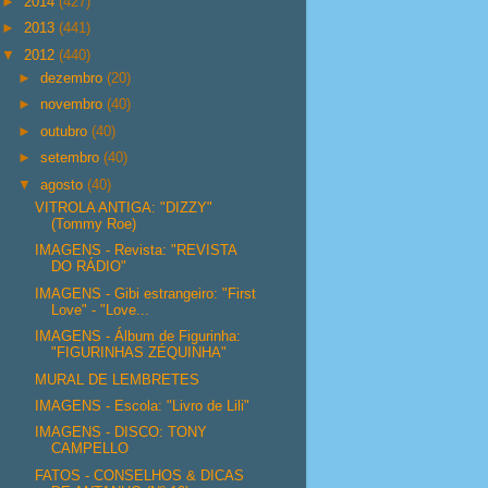
►
2014
(427)
►
2013
(441)
▼
2012
(440)
►
dezembro
(20)
►
novembro
(40)
►
outubro
(40)
►
setembro
(40)
▼
agosto
(40)
VITROLA ANTIGA: "DIZZY"
(Tommy Roe)
IMAGENS - Revista: "REVISTA
DO RÁDIO"
IMAGENS - Gibi estrangeiro: "First
Love" - "Love...
IMAGENS - Álbum de Figurinha:
"FIGURINHAS ZÉQUINHA"
MURAL DE LEMBRETES
IMAGENS - Escola: "Livro de Lili"
IMAGENS - DISCO: TONY
CAMPELLO
FATOS - CONSELHOS & DICAS