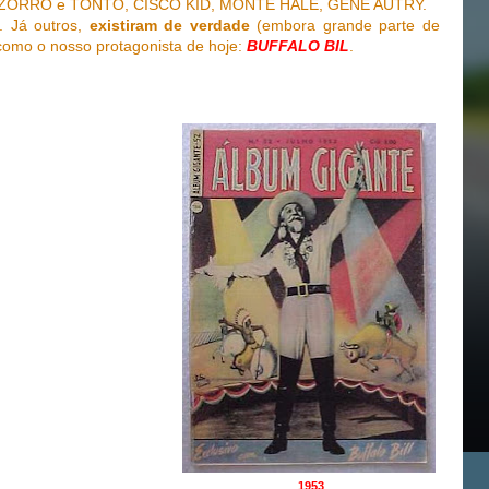
 ZORRO e TONTO, CISCO KID, MONTE HALE, GENE AUTRY.
. Já outros,
existiram de verdade
(embora grande parte de
 como o nosso protagonista de hoje:
BUFFALO BIL
.
1953