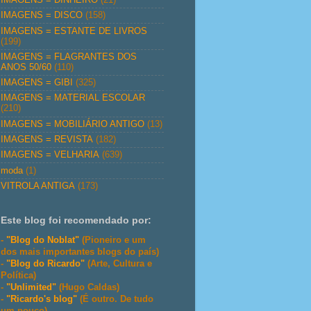
IMAGENS = DISCO
(158)
IMAGENS = ESTANTE DE LIVROS
(199)
IMAGENS = FLAGRANTES DOS
ANOS 50/60
(110)
IMAGENS = GIBI
(325)
IMAGENS = MATERIAL ESCOLAR
(210)
IMAGENS = MOBILIÁRIO ANTIGO
(13)
IMAGENS = REVISTA
(182)
IMAGENS = VELHARIA
(639)
moda
(1)
VITROLA ANTIGA
(173)
Este blog foi recomendado por:
-
"Blog do Noblat"
(Pioneiro e um
dos mais importantes blogs do país)
-
"Blog do Ricardo"
(Arte, Cultura e
Política)
-
"Unlimited"
(Hugo Caldas)
-
"Ricardo's blog"
(É outro. De tudo
um pouco)