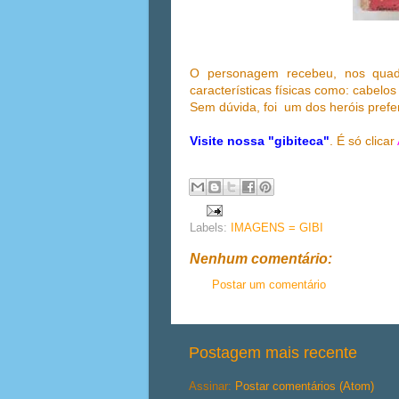
O personagem recebeu, nos quad
características físicas como: cabel
Sem dúvida, foi um dos heróis pref
Visite nossa "gibiteca"
. É só clicar
Labels:
IMAGENS = GIBI
Nenhum comentário:
Postar um comentário
Postagem mais recente
Assinar:
Postar comentários (Atom)