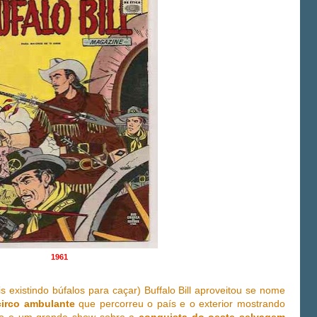
1961
s existindo búfalos para caçar) Buffalo Bill aproveitou se nome
circo ambulante
que percorreu o país e o exterior mostrando