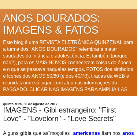
ANOS DOURADOS:
IMAGENS & FATOS
Este blog é uma REVISTA ELETRÔNICA QUINZENAL para
a turma dos "ANOS DOURADOS" relembrar e matar
saudades da infância e adolescência. E, também (porque
não?), para os MAIS NOVOS conhecerem coisas da época
e o que se passava naqueles tempos. FOTOS dos símbolos
e ícones dos ANOS 50/60 (e dos 40/70), tiradas da WEB e
reunidas num só lugar, com algumas informações do
PASSADO. CLICAR NAS IMAGENS PARA AMPLIÁ-LAS
quinta-feira, 30 de agosto de 2012
IMAGENS - Gibi estrangeiro: "First
Love" - "Lovelorn" - "Love Secrets"
Alguns
gibis
que as"moçoilas"
americanas
liam nos
anos