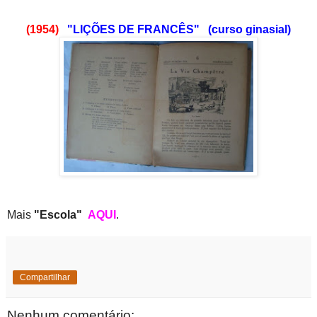
(1954)
"LIÇÕES DE FRANCÊS" (curso ginasial)
Mais
"Escola"
AQUI
.
Compartilhar
Nenhum comentário: