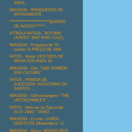
ANOS...
IMAGENS - BRINQUEDOS DE
ANTIGAMENTE
***************************QUADRO
DE AVISOS*******...
VITROLA ANTIGA: "AUTUMN
LEAVES" (NAT KING COLE)
IMAGENS - Programa de TV:
novela "O PREÇO DE UMA ...
FATOS - Moda: VESTIDOS DE
NOIVA DOS ANOS 50
IMAGENS - Gibi: "GIBI TAMBÉM
ERA CULTURA"
FATOS - PARADA DE
SUCESSOS: AGOSTINHO DO
SANTOS -...
IMAGENS - Gibi estrangeiro: "THE
UNTOUCHABLES" - ...
FATOS - Notícias da Época (de
31.07.1968): "JÂNIO ...
IMAGENS - Escola: LIVROS
DIDÁTICOS (Matemática - G...
IMAGENS - Disco: SERGIO REIS