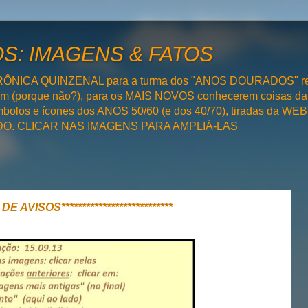
: IMAGENS & FATOS
RÔNICA QUINZENAL para a turma dos "ANOS DOURADOS" rel
bém (porque não?), para os MAIS NOVOS conhecerem coisas da
olos e ícones dos ANOS 50/60 (e dos 40/70), tiradas da WEB 
SADO. CLICAR NAS IMAGENS PARA AMPLIÁ-LAS
 DE AVISOS***************************