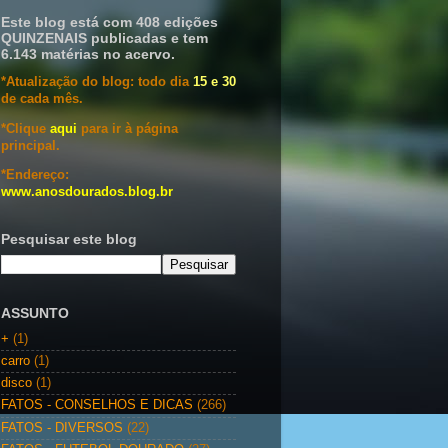
Este blog está com 408 edições
QUINZENAIS publicadas e tem
6.143 matérias no acervo.
*Atualização do blog: todo dia
15 e 30
de cada mês.
*Clique
aqui
para ir à página
principal.
*Endereço:
www.anosdourados.blog.br
Pesquisar este blog
ASSUNTO
+
(1)
carro
(1)
disco
(1)
FATOS - CONSELHOS E DICAS
(266)
FATOS - DIVERSOS
(22)