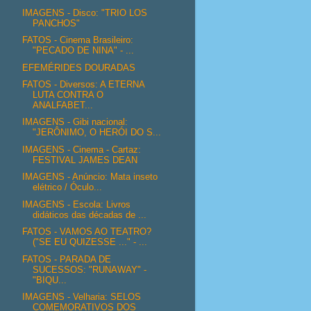
IMAGENS - Disco: "TRIO LOS
PANCHOS"
FATOS - Cinema Brasileiro:
"PECADO DE NINA" - ...
EFEMÉRIDES DOURADAS
FATOS - Diversos: A ETERNA
LUTA CONTRA O
ANALFABET...
IMAGENS - Gibi nacional:
"JERÔNIMO, O HERÓI DO S...
IMAGENS - Cinema - Cartaz:
FESTIVAL JAMES DEAN
IMAGENS - Anúncio: Mata inseto
elétrico / Óculo...
IMAGENS - Escola: Livros
didáticos das décadas de ...
FATOS - VAMOS AO TEATRO?
("SE EU QUIZESSE ..." - ...
FATOS - PARADA DE
SUCESSOS: "RUNAWAY" -
"BIQU...
IMAGENS - Velharia: SELOS
COMEMORATIVOS DOS