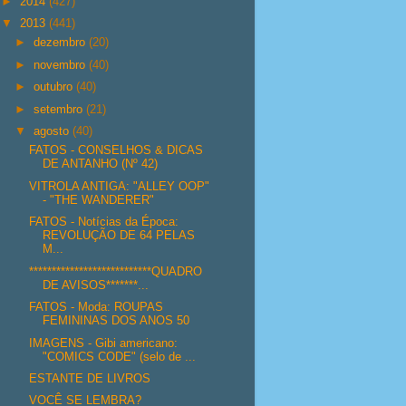
►
2014
(427)
▼
2013
(441)
►
dezembro
(20)
►
novembro
(40)
►
outubro
(40)
►
setembro
(21)
▼
agosto
(40)
FATOS - CONSELHOS & DICAS
DE ANTANHO (Nº 42)
VITROLA ANTIGA: "ALLEY OOP"
- "THE WANDERER"
FATOS - Notícias da Época:
REVOLUÇÃO DE 64 PELAS
M...
***************************QUADRO
DE AVISOS*******...
FATOS - Moda: ROUPAS
FEMININAS DOS ANOS 50
IMAGENS - Gibi americano:
"COMICS CODE" (selo de ...
ESTANTE DE LIVROS
VOCÊ SE LEMBRA?