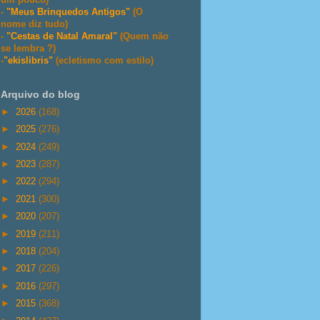
-
"Meus Brinquedos Antigos"
(O
nome diz tudo)
-
"Cestas de Natal Amaral"
(Quem não
se lembra ?)
-
"ekislibris"
(ecletismo com estilo)
Arquivo do blog
►
2026
(168)
►
2025
(276)
►
2024
(249)
►
2023
(287)
►
2022
(294)
►
2021
(300)
►
2020
(207)
►
2019
(211)
►
2018
(204)
►
2017
(226)
►
2016
(297)
►
2015
(368)