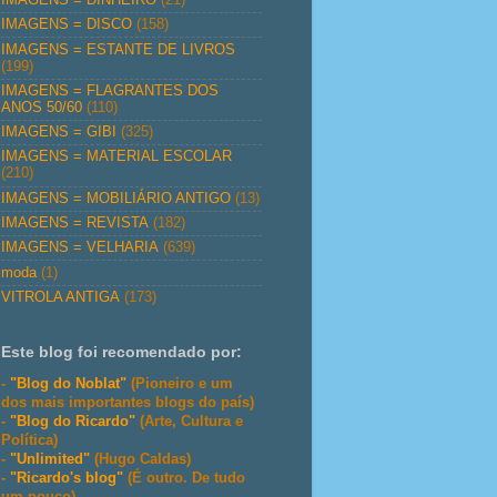
IMAGENS = DISCO
(158)
IMAGENS = ESTANTE DE LIVROS
(199)
IMAGENS = FLAGRANTES DOS
ANOS 50/60
(110)
IMAGENS = GIBI
(325)
IMAGENS = MATERIAL ESCOLAR
(210)
IMAGENS = MOBILIÁRIO ANTIGO
(13)
IMAGENS = REVISTA
(182)
IMAGENS = VELHARIA
(639)
moda
(1)
VITROLA ANTIGA
(173)
Este blog foi recomendado por:
-
"Blog do Noblat"
(Pioneiro e um
dos mais importantes blogs do país)
-
"Blog do Ricardo"
(Arte, Cultura e
Política)
-
"Unlimited"
(Hugo Caldas)
-
"Ricardo's blog"
(É outro. De tudo
um pouco)