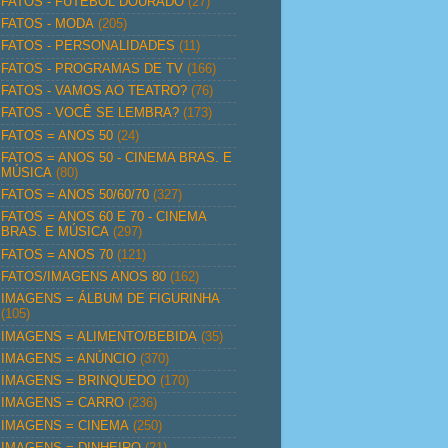
FATOS - FUTEBOL DOURADO
(27)
FATOS - MODA
(205)
FATOS - PERSONALIDADES
(11)
FATOS - PROGRAMAS DE TV
(166)
FATOS - VAMOS AO TEATRO?
(76)
FATOS - VOCÊ SE LEMBRA?
(173)
FATOS = ANOS 50
(24)
FATOS = ANOS 50 - CINEMA BRAS. E
MÚSICA
(80)
FATOS = ANOS 50/60/70
(327)
FATOS = ANOS 60 E 70 - CINEMA
BRAS. E MÚSICA
(297)
FATOS = ANOS 70
(121)
FATOS/IMAGENS ANOS 80
(162)
IMAGENS = ÁLBUM DE FIGURINHA
(105)
IMAGENS = ALIMENTO/BEBIDA
(35)
IMAGENS = ANÚNCIO
(370)
IMAGENS = BRINQUEDO
(170)
IMAGENS = CARRO
(236)
IMAGENS = CINEMA
(250)
IMAGENS = DINHEIRO
(21)