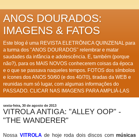
ANOS DOURADOS:
IMAGENS & FATOS
Este blog é uma REVISTA ELETRÔNICA QUINZENAL para
a turma dos "ANOS DOURADOS" relembrar e matar
saudades da infância e adolescência. E, também (porque
não?), para os MAIS NOVOS conhecerem coisas da época
e o que se passava naqueles tempos. FOTOS dos símbolos
e ícones dos ANOS 50/60 (e dos 40/70), tiradas da WEB e
reunidas num só lugar, com algumas informações do
PASSADO. CLICAR NAS IMAGENS PARA AMPLIÁ-LAS
sexta-feira, 30 de agosto de 2013
VITROLA ANTIGA: "ALLEY OOP" -
"THE WANDERER"
Nossa
VITROLA
de hoje roda dois discos com
músicas