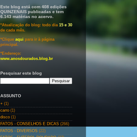
Este blog está com 408 edições
QUINZENAIS publicadas e tem
6.143 matérias no acervo.
*Atualização do blog: todo dia
15 e 30
de cada mês.
*Clique
aqui
para ir à página
principal.
*Endereço:
www.anosdourados.blog.br
Pesquisar este blog
ASSUNTO
+
(1)
carro
(1)
disco
(1)
FATOS - CONSELHOS E DICAS
(266)
FATOS - DIVERSOS
(22)