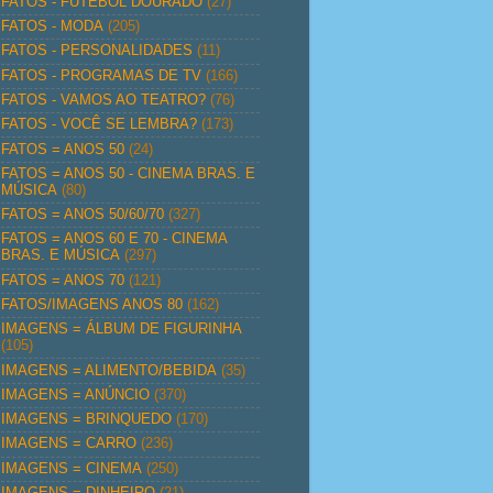
FATOS - FUTEBOL DOURADO
(27)
FATOS - MODA
(205)
FATOS - PERSONALIDADES
(11)
FATOS - PROGRAMAS DE TV
(166)
FATOS - VAMOS AO TEATRO?
(76)
FATOS - VOCÊ SE LEMBRA?
(173)
FATOS = ANOS 50
(24)
FATOS = ANOS 50 - CINEMA BRAS. E
MÚSICA
(80)
FATOS = ANOS 50/60/70
(327)
FATOS = ANOS 60 E 70 - CINEMA
BRAS. E MÚSICA
(297)
FATOS = ANOS 70
(121)
FATOS/IMAGENS ANOS 80
(162)
IMAGENS = ÁLBUM DE FIGURINHA
(105)
IMAGENS = ALIMENTO/BEBIDA
(35)
IMAGENS = ANÚNCIO
(370)
IMAGENS = BRINQUEDO
(170)
IMAGENS = CARRO
(236)
IMAGENS = CINEMA
(250)
IMAGENS = DINHEIRO
(21)