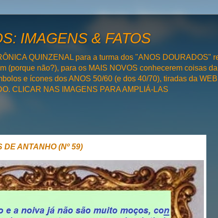
: IMAGENS & FATOS
RÔNICA QUINZENAL para a turma dos "ANOS DOURADOS" rel
bém (porque não?), para os MAIS NOVOS conhecerem coisas da
olos e ícones dos ANOS 50/60 (e dos 40/70), tiradas da WEB 
SADO. CLICAR NAS IMAGENS PARA AMPLIÁ-LAS
 DE ANTANHO (Nº 59)