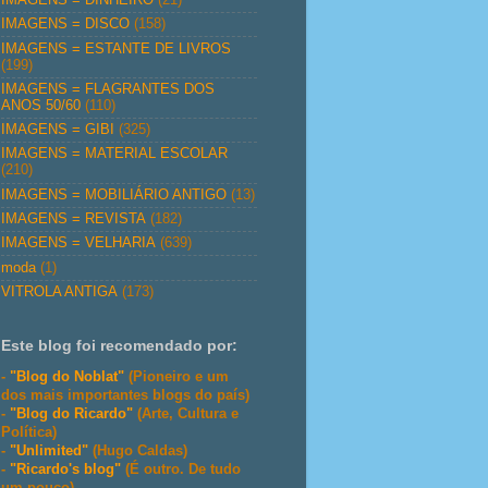
IMAGENS = DISCO
(158)
IMAGENS = ESTANTE DE LIVROS
(199)
IMAGENS = FLAGRANTES DOS
ANOS 50/60
(110)
IMAGENS = GIBI
(325)
IMAGENS = MATERIAL ESCOLAR
(210)
IMAGENS = MOBILIÁRIO ANTIGO
(13)
IMAGENS = REVISTA
(182)
IMAGENS = VELHARIA
(639)
moda
(1)
VITROLA ANTIGA
(173)
Este blog foi recomendado por:
-
"Blog do Noblat"
(Pioneiro e um
dos mais importantes blogs do país)
-
"Blog do Ricardo"
(Arte, Cultura e
Política)
-
"Unlimited"
(Hugo Caldas)
-
"Ricardo's blog"
(É outro. De tudo
um pouco)