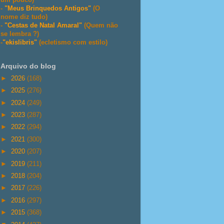
-
"Meus Brinquedos Antigos"
(O
nome diz tudo)
-
"Cestas de Natal Amaral"
(Quem não
se lembra ?)
-
"ekislibris"
(ecletismo com estilo)
Arquivo do blog
►
2026
(168)
►
2025
(276)
►
2024
(249)
►
2023
(287)
►
2022
(294)
►
2021
(300)
►
2020
(207)
►
2019
(211)
►
2018
(204)
►
2017
(226)
►
2016
(297)
►
2015
(368)