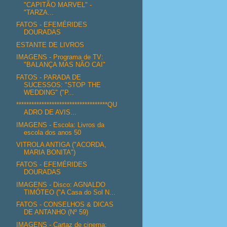
"CAPITÃO MARVEL" -
"TARZA...
FATOS - EFEMÉRIDES
DOURADAS
ESTANTE DE LIVROS
IMAGENS - Programa de TV:
"BALANÇA MAS NÃO CAI"
FATOS - PARADA DE
SUCESSOS: "STOP THE
WEDDING" ("P...
************************************QU
ADRO DE AVIS...
IMAGENS - Escola: Livros da
escola dos anos 50
VITROLA ANTIGA ("ACORDA,
MARIA BONITA")
FATOS - EFEMÉRIDES
DOURADAS
IMAGENS - Disco: AGNALDO
TIMÓTEO ("A Casa do Sol N...
FATOS - CONSELHOS & DICAS
DE ANTANHO (Nº 59)
IMAGENS - Cartaz de cinema: