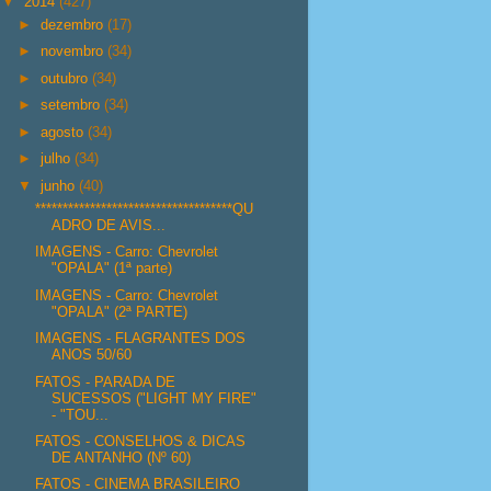
▼
2014
(427)
►
dezembro
(17)
►
novembro
(34)
►
outubro
(34)
►
setembro
(34)
►
agosto
(34)
►
julho
(34)
▼
junho
(40)
************************************QU
ADRO DE AVIS...
IMAGENS - Carro: Chevrolet
"OPALA" (1ª parte)
IMAGENS - Carro: Chevrolet
"OPALA" (2ª PARTE)
IMAGENS - FLAGRANTES DOS
ANOS 50/60
FATOS - PARADA DE
SUCESSOS ("LIGHT MY FIRE"
- "TOU...
FATOS - CONSELHOS & DICAS
DE ANTANHO (Nº 60)
FATOS - CINEMA BRASILEIRO