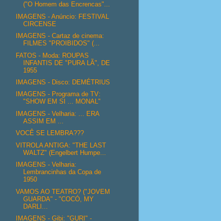
("O Homem das Encrencas"...
IMAGENS - Anúncio: FESTIVAL
CIRCENSE
IMAGENS - Cartaz de cinema:
FILMES "PROIBIDOS" (...
FATOS - Moda: ROUPAS
INFANTIS DE "PURA LÃ", DE
1955
IMAGENS - Disco: DEMÉTRIUS
IMAGENS - Programa de TV:
"SHOW EM SI ... MONAL"
IMAGENS - Velharia: ... ERA
ASSIM EM ...
VOCÊ SE LEMBRA???
VITROLA ANTIGA: "THE LAST
WALTZ" (Engelbert Humpe...
IMAGENS - Velharia:
Lembrancinhas da Copa de
1950
VAMOS AO TEATRO? ("JOVEM
GUARDA" - "COCÓ, MY
DARLI...
IMAGENS - Gibi: "GURI" -