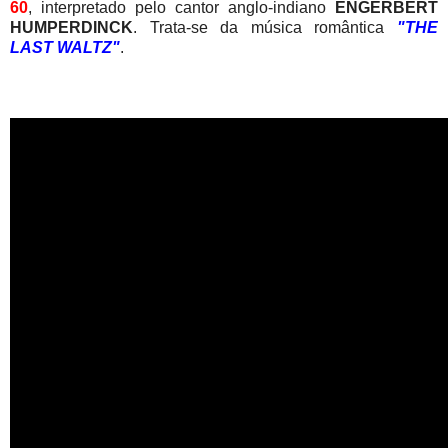
60
, interpretado pelo cantor anglo-indiano
ENGERBERT
HUMPERDINCK
. Trata-se da música romântica
"THE
LAST WALTZ"
.