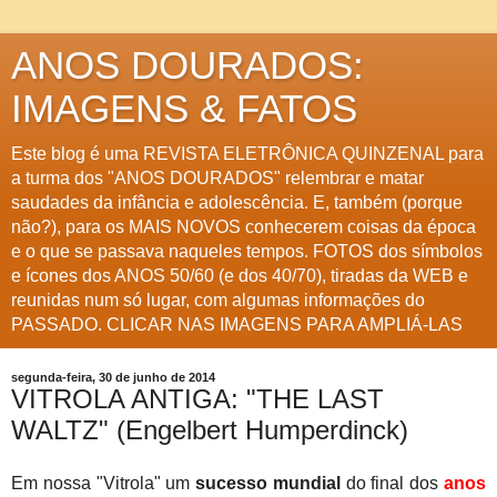
ANOS DOURADOS:
IMAGENS & FATOS
Este blog é uma REVISTA ELETRÔNICA QUINZENAL para
a turma dos "ANOS DOURADOS" relembrar e matar
saudades da infância e adolescência. E, também (porque
não?), para os MAIS NOVOS conhecerem coisas da época
e o que se passava naqueles tempos. FOTOS dos símbolos
e ícones dos ANOS 50/60 (e dos 40/70), tiradas da WEB e
reunidas num só lugar, com algumas informações do
PASSADO. CLICAR NAS IMAGENS PARA AMPLIÁ-LAS
segunda-feira, 30 de junho de 2014
VITROLA ANTIGA: "THE LAST
WALTZ" (Engelbert Humperdinck)
Em nossa "Vitrola" um
sucesso mundial
do final dos
anos