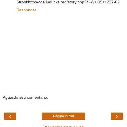
Strobl:http://coa.inducks.org/story.php?c=W+OS++227-02
Responder
Aguardo seu comentário.
‹
›
Página inicial