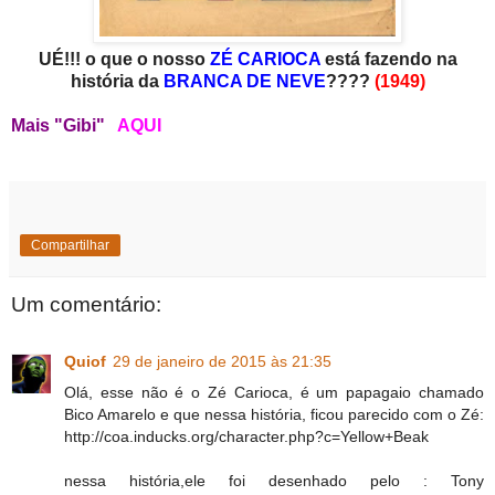
UÉ!!! o que o nosso
ZÉ CARIOCA
está fazendo na
história da
BRANCA DE NEVE
????
(1949)
Mais "Gibi"
AQUI
Compartilhar
Um comentário:
Quiof
29 de janeiro de 2015 às 21:35
Olá, esse não é o Zé Carioca, é um papagaio chamado
Bico Amarelo e que nessa história, ficou parecido com o Zé:
http://coa.inducks.org/character.php?c=Yellow+Beak
nessa história,ele foi desenhado pelo : Tony