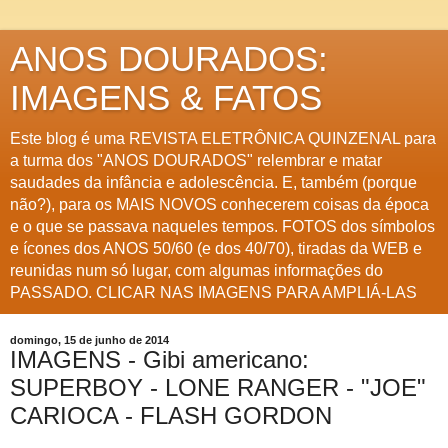
ANOS DOURADOS:
IMAGENS & FATOS
Este blog é uma REVISTA ELETRÔNICA QUINZENAL para
a turma dos "ANOS DOURADOS" relembrar e matar
saudades da infância e adolescência. E, também (porque
não?), para os MAIS NOVOS conhecerem coisas da época
e o que se passava naqueles tempos. FOTOS dos símbolos
e ícones dos ANOS 50/60 (e dos 40/70), tiradas da WEB e
reunidas num só lugar, com algumas informações do
PASSADO. CLICAR NAS IMAGENS PARA AMPLIÁ-LAS
domingo, 15 de junho de 2014
IMAGENS - Gibi americano:
SUPERBOY - LONE RANGER - "JOE"
CARIOCA - FLASH GORDON