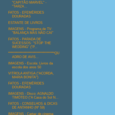
"CAPITÃO MARVEL" -
"TARZA...
FATOS - EFEMÉRIDES
DOURADAS
ESTANTE DE LIVROS
IMAGENS - Programa de TV:
"BALANÇA MAS NÃO CAI"
FATOS - PARADA DE
SUCESSOS: "STOP THE
WEDDING" ("P...
************************************QU
ADRO DE AVIS...
IMAGENS - Escola: Livros da
escola dos anos 50
VITROLA ANTIGA ("ACORDA,
MARIA BONITA")
FATOS - EFEMÉRIDES
DOURADAS
IMAGENS - Disco: AGNALDO
TIMÓTEO ("A Casa do Sol N...
FATOS - CONSELHOS & DICAS
DE ANTANHO (Nº 59)
IMAGENS - Cartaz de cinema: