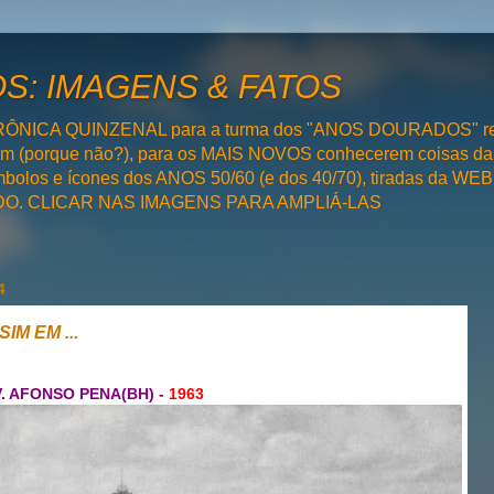
: IMAGENS & FATOS
RÔNICA QUINZENAL para a turma dos "ANOS DOURADOS" rel
bém (porque não?), para os MAIS NOVOS conhecerem coisas da
olos e ícones dos ANOS 50/60 (e dos 40/70), tiradas da WEB 
SADO. CLICAR NAS IMAGENS PARA AMPLIÁ-LAS
4
SIM EM ...
. AFONSO PENA(BH) -
1963