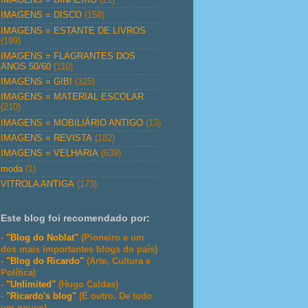
IMAGENS = DISCO
(158)
IMAGENS = ESTANTE DE LIVROS
(199)
IMAGENS = FLAGRANTES DOS
ANOS 50/60
(110)
IMAGENS = GIBI
(325)
IMAGENS = MATERIAL ESCOLAR
(210)
IMAGENS = MOBILIÁRIO ANTIGO
(13)
IMAGENS = REVISTA
(182)
IMAGENS = VELHARIA
(639)
moda
(1)
VITROLA ANTIGA
(173)
Este blog foi recomendado por:
-
"Blog do Noblat"
(Pioneiro e um
dos mais importantes blogs do país)
-
"Blog do Ricardo"
(Arte, Cultura e
Política)
-
"Unlimited"
(Hugo Caldas)
-
"Ricardo's blog"
(É outro. De tudo
um pouco)