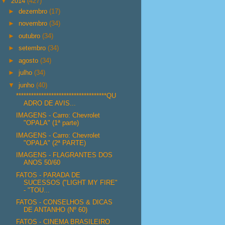
▼
2014
(427)
►
dezembro
(17)
►
novembro
(34)
►
outubro
(34)
►
setembro
(34)
►
agosto
(34)
►
julho
(34)
▼
junho
(40)
************************************QU
ADRO DE AVIS...
IMAGENS - Carro: Chevrolet
"OPALA" (1ª parte)
IMAGENS - Carro: Chevrolet
"OPALA" (2ª PARTE)
IMAGENS - FLAGRANTES DOS
ANOS 50/60
FATOS - PARADA DE
SUCESSOS ("LIGHT MY FIRE"
- "TOU...
FATOS - CONSELHOS & DICAS
DE ANTANHO (Nº 60)
FATOS - CINEMA BRASILEIRO