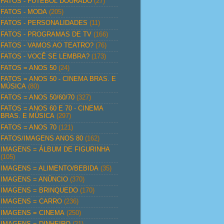
FATOS - FUTEBOL DOURADO
(27)
FATOS - MODA
(205)
FATOS - PERSONALIDADES
(11)
FATOS - PROGRAMAS DE TV
(166)
FATOS - VAMOS AO TEATRO?
(76)
FATOS - VOCÊ SE LEMBRA?
(173)
FATOS = ANOS 50
(24)
FATOS = ANOS 50 - CINEMA BRAS. E
MÚSICA
(80)
FATOS = ANOS 50/60/70
(327)
FATOS = ANOS 60 E 70 - CINEMA
BRAS. E MÚSICA
(297)
FATOS = ANOS 70
(121)
FATOS/IMAGENS ANOS 80
(162)
IMAGENS = ÁLBUM DE FIGURINHA
(105)
IMAGENS = ALIMENTO/BEBIDA
(35)
IMAGENS = ANÚNCIO
(370)
IMAGENS = BRINQUEDO
(170)
IMAGENS = CARRO
(236)
IMAGENS = CINEMA
(250)
IMAGENS = DINHEIRO
(21)