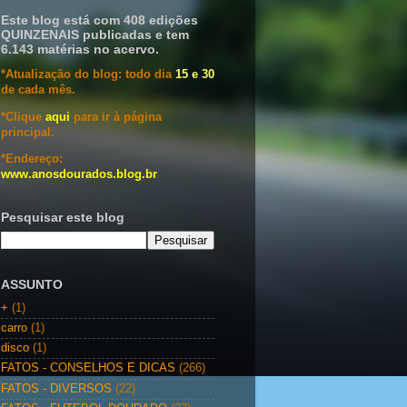
Este blog está com 408 edições
QUINZENAIS publicadas e tem
6.143 matérias no acervo.
*Atualização do blog: todo dia
15 e 30
de cada mês.
*Clique
aqui
para ir à página
principal.
*Endereço:
www.anosdourados.blog.br
Pesquisar este blog
ASSUNTO
+
(1)
carro
(1)
disco
(1)
FATOS - CONSELHOS E DICAS
(266)
FATOS - DIVERSOS
(22)