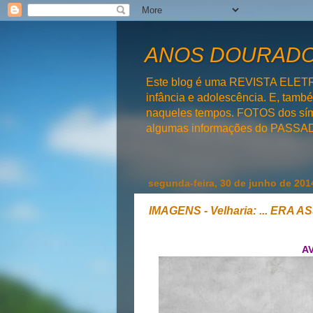
ANOS DOURADOS
Este blog é uma REVISTA ELET
infância e adolescência. E, tam
naqueles tempos. FOTOS dos símb
algumas informações do PAS
segunda-feira, 30 de junho de 201
IMAGENS - Velharia: ... ERA AS
AV