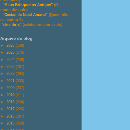
-
"Meus Brinquedos Antigos"
(O
nome diz tudo)
-
"Cestas de Natal Amaral"
(Quem não
se lembra ?)
-
"ekislibris"
(ecletismo com estilo)
Arquivo do blog
►
2026
(168)
►
2025
(276)
►
2024
(249)
►
2023
(287)
►
2022
(294)
►
2021
(300)
►
2020
(207)
►
2019
(211)
►
2018
(204)
►
2017
(226)
►
2016
(297)
►
2015
(368)