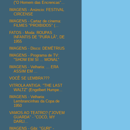
("O Homem das Encrencas"...
IMAGENS - Anúncio: FESTIVAL
CIRCENSE
IMAGENS - Cartaz de cinema:
FILMES "PROIBIDOS" (...
FATOS - Moda: ROUPAS
INFANTIS DE "PURA LÃ", DE
1955
IMAGENS - Disco: DEMÉTRIUS
IMAGENS - Programa de TV:
"SHOW EM SI ... MONAL"
IMAGENS - Velharia: ... ERA
ASSIM EM ...
VOCÊ SE LEMBRA???
VITROLA ANTIGA: "THE LAST
WALTZ" (Engelbert Humpe...
IMAGENS - Velharia:
Lembrancinhas da Copa de
1950
VAMOS AO TEATRO? ("JOVEM
GUARDA" - "COCÓ, MY
DARLI...
IMAGENS - Gibi: "GURI" -