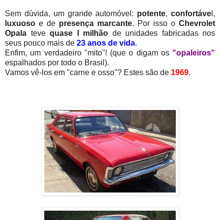
Sem dúvida, um grande automóvel:
potente
,
confortáve
l,
luxuoso
e de
presença marcante
. Por isso o
Chevrolet
Opala
teve
quase l milhão
de unidades fabricadas nos
seus pouco mais de
23 anos de vida
.
Enfim, um verdadeiro "mito"! (que o digam os
"opaleiros"
espalhados por todo o Brasil).
Vamos vê-los em "carne e osso"? Estes são de
1969
.