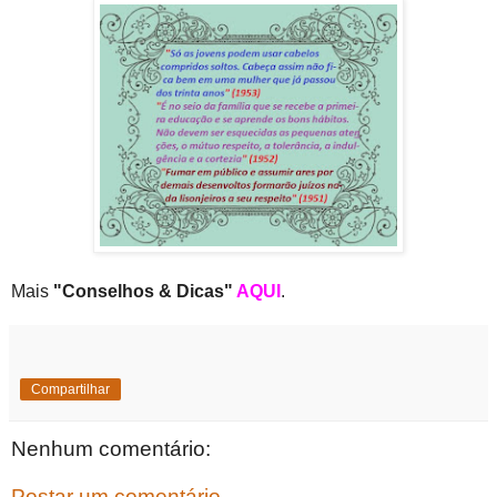
Mais
"Conselhos & Dicas"
AQUI
.
Compartilhar
Nenhum comentário:
Postar um comentário