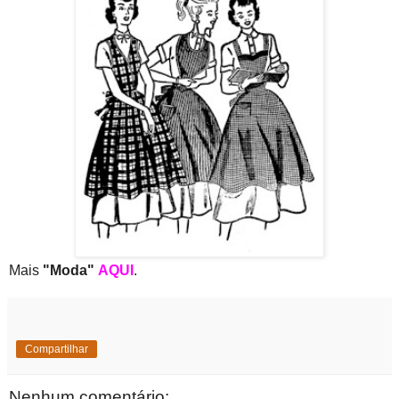
Mais
"Moda"
AQUI
.
Compartilhar
Nenhum comentário: