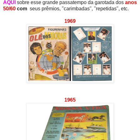
AQUI
sobre esse grande passatempo da garotada dos
anos
50/60
com
seus prêmios, "carimbadas", "repetidas", etc.
1969
1965