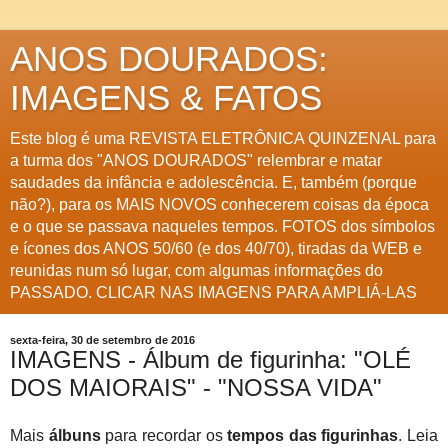
ANOS DOURADOS:
IMAGENS & FATOS
Este blog é uma REVISTA ELETRÔNICA QUINZENAL para
a turma dos "ANOS DOURADOS" relembrar e matar
saudades da infância e adolescência. E, também (porque
não?), para os MAIS NOVOS conhecerem coisas da época
e o que se passava naqueles tempos. FOTOS dos símbolos
e ícones dos ANOS 50/60 (e dos 40/70), tiradas da WEB e
reunidas num só lugar, com algumas informações do
PASSADO. CLICAR NAS IMAGENS PARA AMPLIÁ-LAS
sexta-feira, 30 de setembro de 2016
IMAGENS - Álbum de figurinha: "OLÉ
DOS MAIORAIS" - "NOSSA VIDA"
Mais
álbuns
para recordar os
tempos das figurinhas
. Leia