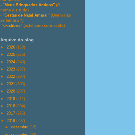
-
"Meus Brinquedos Antigos"
(O
nome diz tudo)
-
"Cestas de Natal Amaral"
(Quem não
se lembra ?)
-
"ekislibris"
(ecletismo com estilo)
Arquivo do blog
►
2026
(168)
►
2025
(276)
►
2024
(249)
►
2023
(287)
►
2022
(294)
►
2021
(300)
►
2020
(207)
►
2019
(211)
►
2018
(204)
►
2017
(226)
▼
2016
(297)
►
dezembro
(12)
►
novembro
(24)