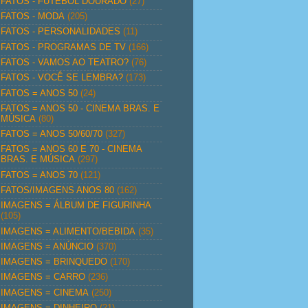
FATOS - FUTEBOL DOURADO
(27)
FATOS - MODA
(205)
FATOS - PERSONALIDADES
(11)
FATOS - PROGRAMAS DE TV
(166)
FATOS - VAMOS AO TEATRO?
(76)
FATOS - VOCÊ SE LEMBRA?
(173)
FATOS = ANOS 50
(24)
FATOS = ANOS 50 - CINEMA BRAS. E
MÚSICA
(80)
FATOS = ANOS 50/60/70
(327)
FATOS = ANOS 60 E 70 - CINEMA
BRAS. E MÚSICA
(297)
FATOS = ANOS 70
(121)
FATOS/IMAGENS ANOS 80
(162)
IMAGENS = ÁLBUM DE FIGURINHA
(105)
IMAGENS = ALIMENTO/BEBIDA
(35)
IMAGENS = ANÚNCIO
(370)
IMAGENS = BRINQUEDO
(170)
IMAGENS = CARRO
(236)
IMAGENS = CINEMA
(250)
IMAGENS = DINHEIRO
(21)