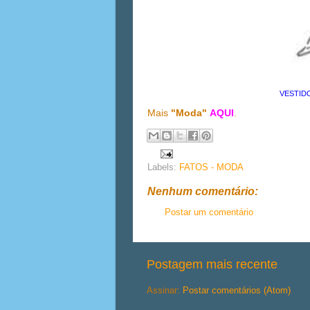
VESTID
Mais
"Moda"
AQUI
.
Labels:
FATOS - MODA
Nenhum comentário:
Postar um comentário
Postagem mais recente
Assinar:
Postar comentários (Atom)