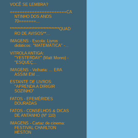
VOCÊ SE LEMBRA?
=======================CA
NTINHO DOS ANOS
70=======...
********************************QUAD
RO DE AVISOS**...
IMAGENS - Escola: Livros
didáticos: "MATEMÁTICA" -...
VITROLA ANTIGA:
"YESTERDAY" (Matt Monro) -
"ESQUEÇ...
IMAGENS - Velharia: ... ERA
ASSIM EM ...
ESTANTE DE LIVROS:
"APRENDA A DIRIGIR
SOZINHO"
FATOS - EFEMÉRIDES
DOURADAS
FATOS - CONSELHOS & DICAS
DE ANTANHO (Nº 110)
IMAGENS - Cartaz de cinema:
FESTIVAL CHARLTON
HESTON