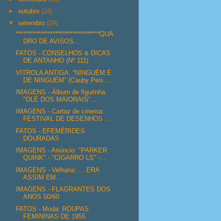
►
outubro
(24)
▼
setembro
(24)
**********************************QUA
DRO DE AVISOS...
FATOS - CONSELHOS & DICAS
DE ANTANHO (Nº 111)
VITROLA ANTIGA: "NINGUÉM É
DE NINGUÉM" (Cauby Peix...
IMAGENS - Álbum de figurinha:
"OLÉ DOS MAIORAIS" ...
IMAGENS - Cartaz de cinema:
FESTIVAL DE DESENHOS ...
FATOS - EFEMÉRIDES
DOURADAS
IMAGENS - Anúncio: "PARKER
QUINK" - "CIGARRO LS" -...
IMAGENS - Velharia: ... ERA
ASSIM EM ...
IMAGENS - FLAGRANTES DOS
ANOS 50/60
FATOS - Moda: ROUPAS
FEMININAS DE 1955