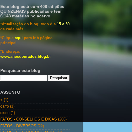
Este blog está com 408 edições
QUINZENAIS publicadas e tem
6.143 matérias no acervo.
*Atualização do blog: todo dia
15 e 30
de cada mês.
*Clique
aqui
para ir à página
principal.
*Endereço:
www.anosdourados.blog.br
Pesquisar este blog
ASSUNTO
+
(1)
carro
(1)
disco
(1)
FATOS - CONSELHOS E DICAS
(266)
FATOS - DIVERSOS
(22)