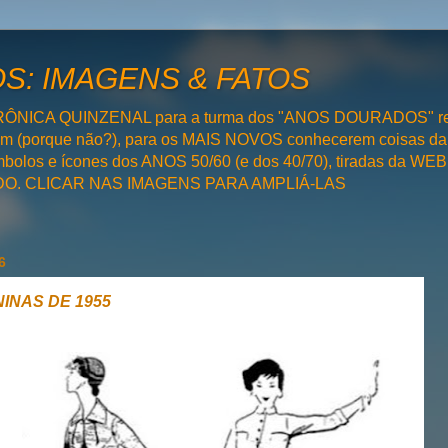
: IMAGENS & FATOS
RÔNICA QUINZENAL para a turma dos "ANOS DOURADOS" rel
bém (porque não?), para os MAIS NOVOS conhecerem coisas da
olos e ícones dos ANOS 50/60 (e dos 40/70), tiradas da WEB 
SADO. CLICAR NAS IMAGENS PARA AMPLIÁ-LAS
6
NINAS DE 1955