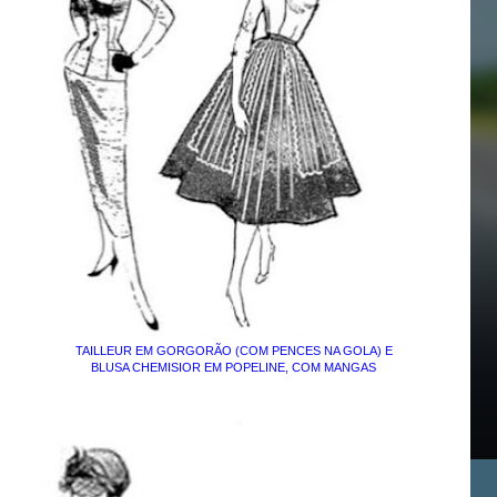
TAILLEUR EM GORGORÃO (COM PENCES NA GOLA) E
BLUSA CHEMISIOR EM POPELINE, COM MANGAS