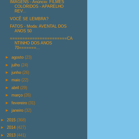
IMAGENS - Anúncio: FILMES
COLORIDOS - APARELHO
REV...
VOCÊ SE LEMBRA?
FATOS - Moda: AVENTAL DOS
ANOS 50
=======================CA
NTINHO DOS ANOS
70=======...
►
agosto
(23)
►
julho
(24)
►
junho
(26)
►
maio
(22)
►
abril
(29)
►
março
(26)
►
fevereiro
(31)
►
janeiro
(32)
►
2015
(368)
►
2014
(427)
►
2013
(441)