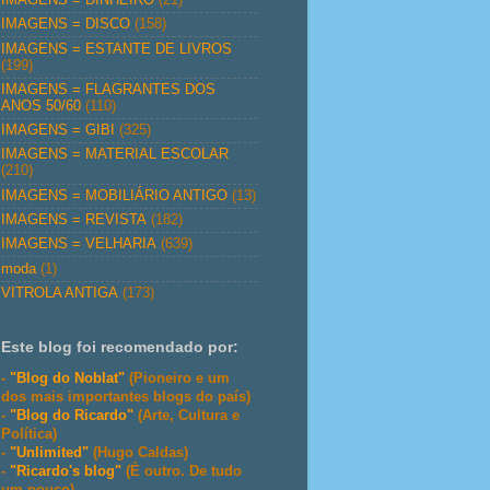
IMAGENS = DISCO
(158)
IMAGENS = ESTANTE DE LIVROS
(199)
IMAGENS = FLAGRANTES DOS
ANOS 50/60
(110)
IMAGENS = GIBI
(325)
IMAGENS = MATERIAL ESCOLAR
(210)
IMAGENS = MOBILIÁRIO ANTIGO
(13)
IMAGENS = REVISTA
(182)
IMAGENS = VELHARIA
(639)
moda
(1)
VITROLA ANTIGA
(173)
Este blog foi recomendado por:
-
"Blog do Noblat"
(Pioneiro e um
dos mais importantes blogs do país)
-
"Blog do Ricardo"
(Arte, Cultura e
Política)
-
"Unlimited"
(Hugo Caldas)
-
"Ricardo's blog"
(É outro. De tudo
um pouco)