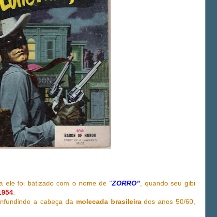
a ele foi batizado com o nome de
"
ZORRO"
, quando seu gibi
1954
.
onfundindo a cabeça da
molecada brasileira
dos anos 50/60,