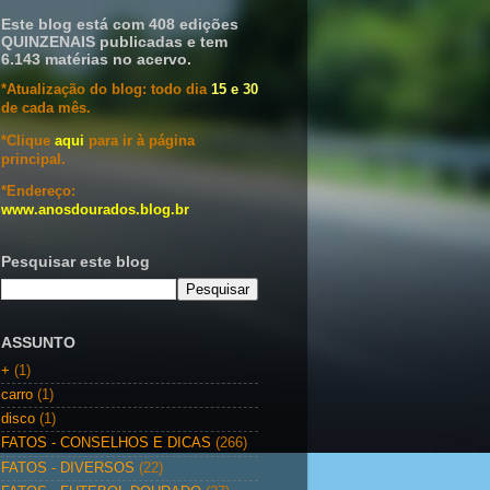
Este blog está com 408 edições
QUINZENAIS publicadas e tem
6.143 matérias no acervo.
*Atualização do blog: todo dia
15 e 30
de cada mês.
*Clique
aqui
para ir à página
principal.
*Endereço:
www.anosdourados.blog.br
Pesquisar este blog
ASSUNTO
+
(1)
carro
(1)
disco
(1)
FATOS - CONSELHOS E DICAS
(266)
FATOS - DIVERSOS
(22)