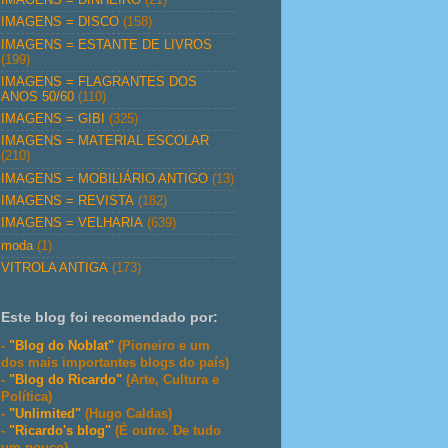
IMAGENS = DISCO
(158)
IMAGENS = ESTANTE DE LIVROS
(199)
IMAGENS = FLAGRANTES DOS
ANOS 50/60
(110)
IMAGENS = GIBI
(325)
IMAGENS = MATERIAL ESCOLAR
(210)
IMAGENS = MOBILIÁRIO ANTIGO
(13)
IMAGENS = REVISTA
(182)
IMAGENS = VELHARIA
(639)
moda
(1)
VITROLA ANTIGA
(173)
Este blog foi recomendado por:
-
"Blog do Noblat"
(Pioneiro e um
dos mais importantes blogs do país)
-
"Blog do Ricardo"
(Arte, Cultura e
Política)
-
"Unlimited"
(Hugo Caldas)
-
"Ricardo's blog"
(É outro. De tudo
um pouco)