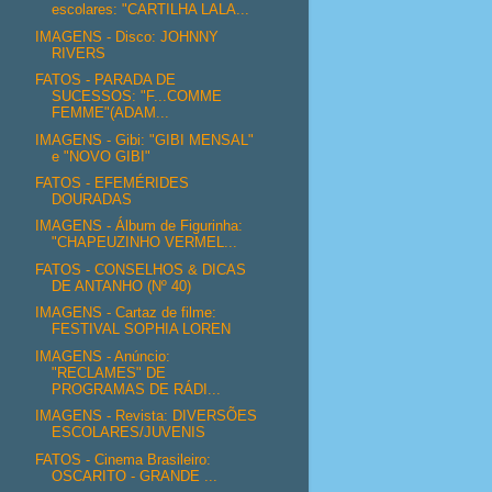
escolares: "CARTILHA LALA...
IMAGENS - Disco: JOHNNY
RIVERS
FATOS - PARADA DE
SUCESSOS: "F...COMME
FEMME"(ADAM...
IMAGENS - Gibi: "GIBI MENSAL"
e "NOVO GIBI"
FATOS - EFEMÉRIDES
DOURADAS
IMAGENS - Álbum de Figurinha:
"CHAPEUZINHO VERMEL...
FATOS - CONSELHOS & DICAS
DE ANTANHO (Nº 40)
IMAGENS - Cartaz de filme:
FESTIVAL SOPHIA LOREN
IMAGENS - Anúncio:
"RECLAMES" DE
PROGRAMAS DE RÁDI...
IMAGENS - Revista: DIVERSÕES
ESCOLARES/JUVENIS
FATOS - Cinema Brasileiro:
OSCARITO - GRANDE ...