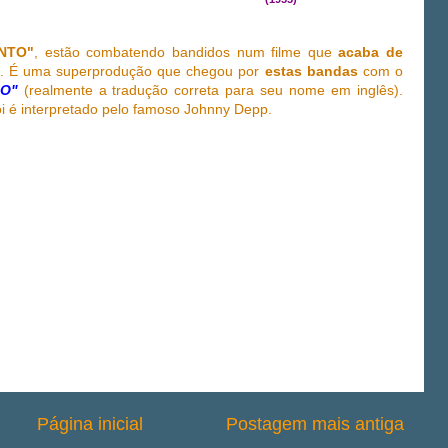
ONTO"
, estão combatendo bandidos num filme que
acaba de
. É uma superprodução que chegou por
estas bandas
com o
IO"
(realmente a tradução correta para seu nome em inglês).
i é interpretado pelo famoso Johnny Depp.
Página inicial
Postagem mais antiga