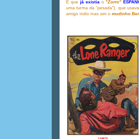
É que
já existia
o
"Zorro"
ESPA
uma turma da "pesada"), que usav
amigo índio mas sim o
mudinho Ber
(1952)