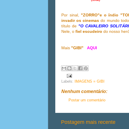
Por sinal,
"ZORRO"e o índio "T
invadir os cinemas
do mundo todo
título de
"O CAVALEIRO SOLITÁR
Nele, o
fiel escudeiro
do nosso heró
Mais
"GIBI"
AQUI
Labels:
IMAGENS = GIBI
Nenhum comentário:
Postar um comentário
Postagem mais recente