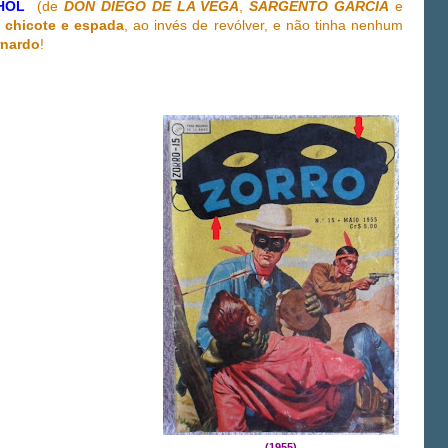
NHOL
(de
DON DIEGO DE LA VEGA
,
SARGENTO GARCIA
e
a
chicote e espada
, ao invés de revólver, e não tinha nenhum
nardo
!
(1955)