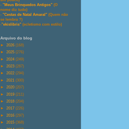
-
"Meus Brinquedos Antigos"
(O
nome diz tudo)
-
"Cestas de Natal Amaral"
(Quem não
se lembra ?)
-
"ekislibris"
(ecletismo com estilo)
Arquivo do blog
►
2026
(168)
►
2025
(276)
►
2024
(249)
►
2023
(287)
►
2022
(294)
►
2021
(300)
►
2020
(207)
►
2019
(211)
►
2018
(204)
►
2017
(226)
►
2016
(297)
►
2015
(368)