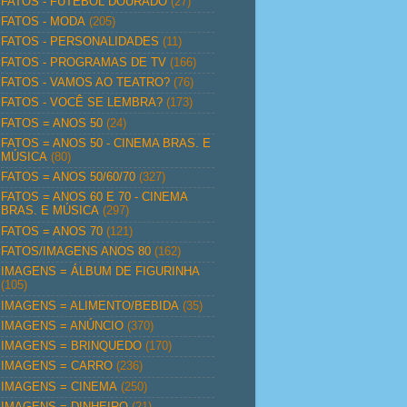
FATOS - FUTEBOL DOURADO
(27)
FATOS - MODA
(205)
FATOS - PERSONALIDADES
(11)
FATOS - PROGRAMAS DE TV
(166)
FATOS - VAMOS AO TEATRO?
(76)
FATOS - VOCÊ SE LEMBRA?
(173)
FATOS = ANOS 50
(24)
FATOS = ANOS 50 - CINEMA BRAS. E
MÚSICA
(80)
FATOS = ANOS 50/60/70
(327)
FATOS = ANOS 60 E 70 - CINEMA
BRAS. E MÚSICA
(297)
FATOS = ANOS 70
(121)
FATOS/IMAGENS ANOS 80
(162)
IMAGENS = ÁLBUM DE FIGURINHA
(105)
IMAGENS = ALIMENTO/BEBIDA
(35)
IMAGENS = ANÚNCIO
(370)
IMAGENS = BRINQUEDO
(170)
IMAGENS = CARRO
(236)
IMAGENS = CINEMA
(250)
IMAGENS = DINHEIRO
(21)