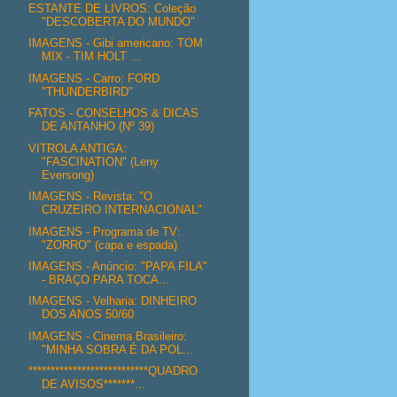
ESTANTE DE LIVROS: Coleção
"DESCOBERTA DO MUNDO"
IMAGENS - Gibi americano: TOM
MIX - TIM HOLT ...
IMAGENS - Carro: FORD
"THUNDERBIRD"
FATOS - CONSELHOS & DICAS
DE ANTANHO (Nº 39)
VITROLA ANTIGA:
"FASCINATION" (Leny
Eversong)
IMAGENS - Revista: "O
CRUZEIRO INTERNACIONAL"
IMAGENS - Programa de TV:
"ZORRO" (capa e espada)
IMAGENS - Anúncio: "PAPA FILA"
- BRAÇO PARA TOCA...
IMAGENS - Velharia: DINHEIRO
DOS ANOS 50/60
IMAGENS - Cinema Brasileiro:
"MINHA SOBRA É DA POL...
***************************QUADRO
DE AVISOS*******...