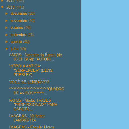
►
2014
(427)
▼
2013
(441)
►
dezembro
(20)
►
novembro
(40)
►
outubro
(40)
►
setembro
(21)
►
agosto
(40)
▼
julho
(40)
FATOS - Notícias da Época (de
05.11.1959): "AUTORI...
VITROLA ANTIGA:
"SURRENDER" (ELVIS
PRESLEY)
VOCÊ SE LEMBRA???
***************************QUADRO
DE AVISOS*******...
FATOS - Moda: TRAJES
"PROFISSIONAIS" PARA
GAROTO...
IMAGENS - Velharia:
LAMBRETTA
IMAGENS - Escola: Livros