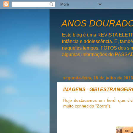
ANOS DOURADOS
Este blog é uma REVISTA ELET
infância e adolescência. E, tam
naqueles tempos. FOTOS dos símb
algumas informações do PAS
segunda-feira, 15 de julho de 2013
IMAGENS - GIBI ESTRANGEI
Hoje destacamos um herói que vi
muito conhecido "Zorro").