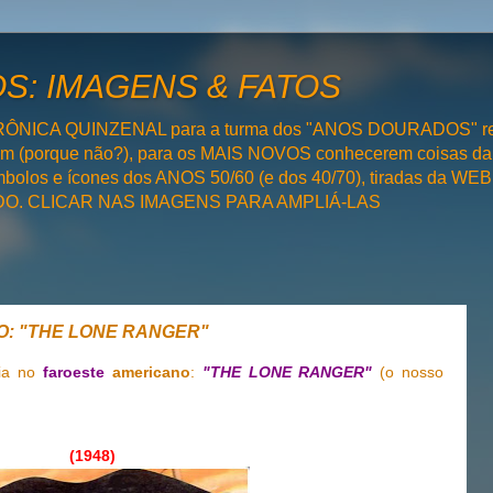
: IMAGENS & FATOS
RÔNICA QUINZENAL para a turma dos "ANOS DOURADOS" rel
bém (porque não?), para os MAIS NOVOS conhecerem coisas da
olos e ícones dos ANOS 50/60 (e dos 40/70), tiradas da WEB 
SADO. CLICAR NAS IMAGENS PARA AMPLIÁ-LAS
RO: "THE LONE RANGER"
via no
faroeste
americano
:
"THE LONE RANGER"
(o nosso
(1948)