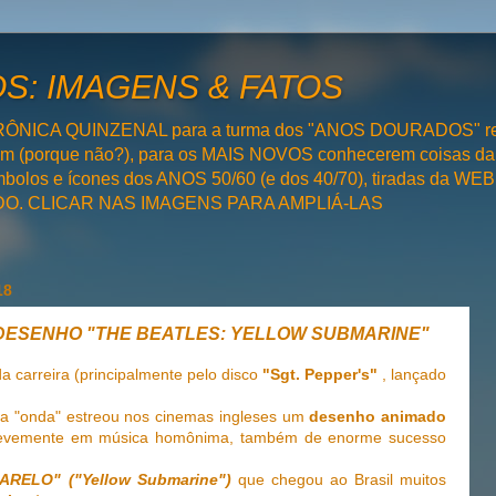
: IMAGENS & FATOS
RÔNICA QUINZENAL para a turma dos "ANOS DOURADOS" rel
bém (porque não?), para os MAIS NOVOS conhecerem coisas da
olos e ícones dos ANOS 50/60 (e dos 40/70), tiradas da WEB 
SADO. CLICAR NAS IMAGENS PARA AMPLIÁ-LAS
18
a: DESENHO "THE BEATLES: YELLOW SUBMARINE"
a carreira (principalmente pelo disco
"Sgt. Pepper's"
, lançado
a "onda" estreou nos cinemas ingleses um
desenho animado
to levemente em música homônima, também de enorme sucesso
RELO" ("Yellow Submarine")
que chegou ao Brasil muitos