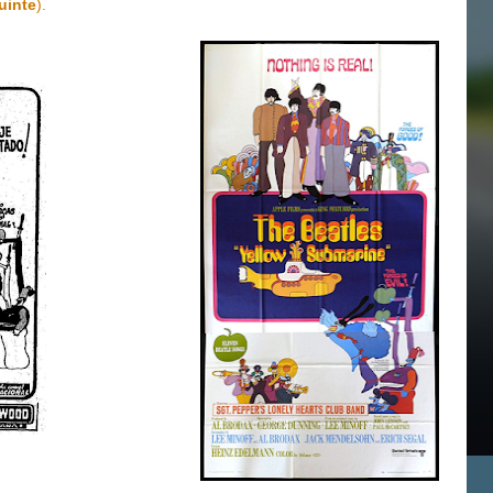
uinte
).