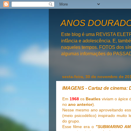
ANOS DOURADOS
Este blog é uma REVISTA ELET
infância e adolescência. E, tam
naqueles tempos. FOTOS dos símb
algumas informações do PAS
sexta-feira, 30 de novembro de 20
IMAGENS - Cartaz de cinem
Em
1968
os
Beatles
viviam o ápice d
no
ano anterior
).
Nesse mesmo ano aproveitando ess
(meio psicodélico) inspirado mui
do grupo.
Esse filme era o
"SUBMARINO AMA