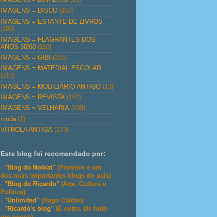
IMAGENS = DISCO
(158)
IMAGENS = ESTANTE DE LIVROS
(199)
IMAGENS = FLAGRANTES DOS
ANOS 50/60
(110)
IMAGENS = GIBI
(325)
IMAGENS = MATERIAL ESCOLAR
(210)
IMAGENS = MOBILIÁRIO ANTIGO
(13)
IMAGENS = REVISTA
(182)
IMAGENS = VELHARIA
(639)
moda
(1)
VITROLA ANTIGA
(173)
Este blog foi recomendado por:
-
"Blog do Noblat"
(Pioneiro e um
dos mais importantes blogs do país)
-
"Blog do Ricardo"
(Arte, Cultura e
Política)
-
"Unlimited"
(Hugo Caldas)
-
"Ricardo's blog"
(É outro. De tudo
um pouco)