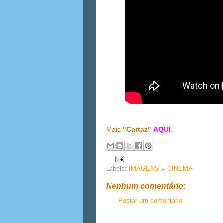
Mais
"Cartaz"
AQUI
.
Labels:
IMAGENS = CINEMA
Nenhum comentário:
Postar um comentário