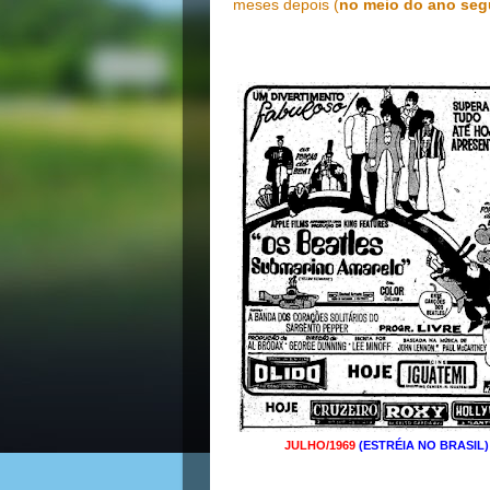
meses depois (
no meio do ano seg
JULHO/1969
(ESTRÉIA NO BRASIL)