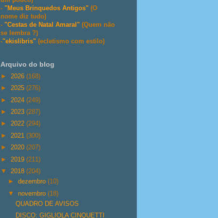
-
"Meus Brinquedos Antigos"
(O
nome diz tudo)
-
"Cestas de Natal Amaral"
(Quem não
se lembra ?)
-
"ekislibris"
(ecletismo com estilo)
Arquivo do blog
►
2026
(168)
►
2025
(276)
►
2024
(249)
►
2023
(287)
►
2022
(294)
►
2021
(300)
►
2020
(207)
►
2019
(211)
▼
2018
(204)
►
dezembro
(10)
▼
novembro
(18)
QUADRO DE AVISOS
DISCO: GIGLIOLA CINQUETTI