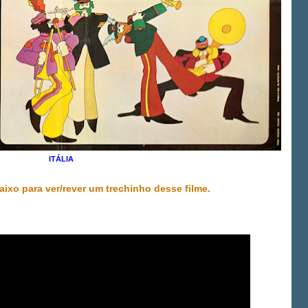
ITÁLIA
aixo para ver/rever um trechinho desse filme.