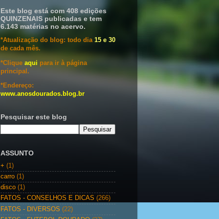
Este blog está com 408 edições
QUINZENAIS publicadas e tem
6.143 matérias no acervo.
*Atualização do blog: todo dia
15 e 30
de cada mês.
*Clique
aqui
para ir à página
principal.
*Endereço:
www.anosdourados.blog.br
Pesquisar este blog
ASSUNTO
+
(1)
carro
(1)
disco
(1)
FATOS - CONSELHOS E DICAS
(266)
FATOS - DIVERSOS
(22)