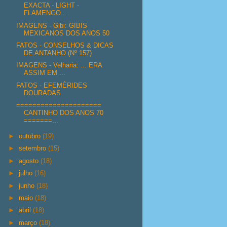
EXACTA - LIGHT -
FLAMENGO...
IMAGENS - Gibi: GIBIS
MEXICANOS DOS ANOS 50
FATOS - CONSELHOS & DICAS
DE ANTANHO (Nº 157)
IMAGENS - Velharia: ... ERA
ASSIM EM ...
FATOS - EFEMÉRIDES
DOURADAS
=====================
CANTINHO DOS ANOS 70
=======...
►
outubro
(19)
►
setembro
(15)
►
agosto
(18)
►
julho
(16)
►
junho
(18)
►
maio
(18)
►
abril
(18)
►
março
(18)