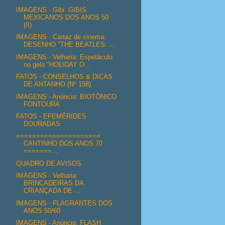
IMAGENS - Gibi: GIBIS
MEXICANOS DOS ANOS 50
(II)
IMAGENS - Cartaz de cinema:
DESENHO "THE BEATLES: ...
IMAGENS - Velharia: Espetáculo
no gelo "HOLIDAY O...
FATOS - CONSELHOS & DICAS
DE ANTANHO (Nº 158)
IMAGENS - Anúncio: BIOTÔNICO
FONTOURA
FATOS - EFEMÉRIDES
DOURADAS
=====================
CANTINHO DOS ANOS 70
=======...
QUADRO DE AVISOS
IMAGENS - Velharia:
BRINCADEIRAS DA
CRIANÇADA DE ...
IMAGENS - FLAGRANTES DOS
ANOS 50/60
IMAGENS - Anúncio: FLASH