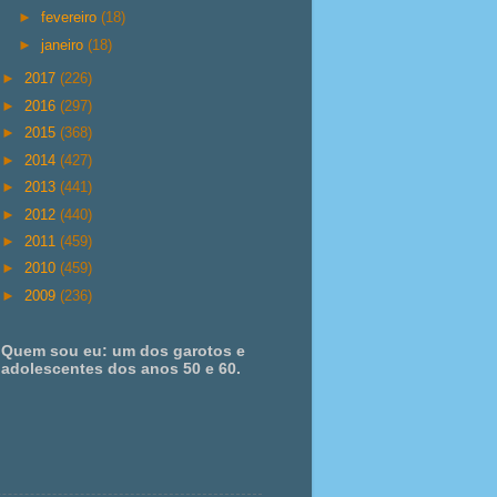
►
fevereiro
(18)
►
janeiro
(18)
►
2017
(226)
►
2016
(297)
►
2015
(368)
►
2014
(427)
►
2013
(441)
►
2012
(440)
►
2011
(459)
►
2010
(459)
►
2009
(236)
Quem sou eu: um dos garotos e
adolescentes dos anos 50 e 60.