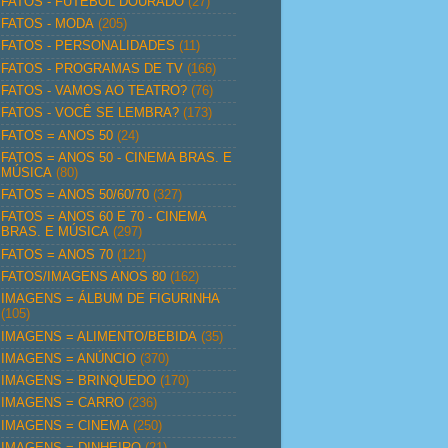
FATOS - FUTEBOL DOURADO
(27)
FATOS - MODA
(205)
FATOS - PERSONALIDADES
(11)
FATOS - PROGRAMAS DE TV
(166)
FATOS - VAMOS AO TEATRO?
(76)
FATOS - VOCÊ SE LEMBRA?
(173)
FATOS = ANOS 50
(24)
FATOS = ANOS 50 - CINEMA BRAS. E
MÚSICA
(80)
FATOS = ANOS 50/60/70
(327)
FATOS = ANOS 60 E 70 - CINEMA
BRAS. E MÚSICA
(297)
FATOS = ANOS 70
(121)
FATOS/IMAGENS ANOS 80
(162)
IMAGENS = ÁLBUM DE FIGURINHA
(105)
IMAGENS = ALIMENTO/BEBIDA
(35)
IMAGENS = ANÚNCIO
(370)
IMAGENS = BRINQUEDO
(170)
IMAGENS = CARRO
(236)
IMAGENS = CINEMA
(250)
IMAGENS = DINHEIRO
(21)