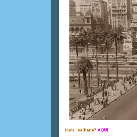
Mais
"Velharia"
AQUI
.