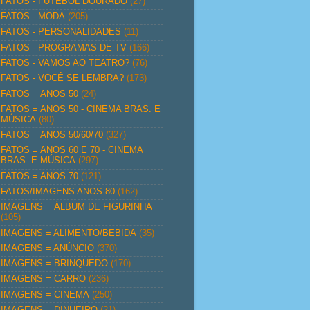
FATOS - FUTEBOL DOURADO
(27)
FATOS - MODA
(205)
FATOS - PERSONALIDADES
(11)
FATOS - PROGRAMAS DE TV
(166)
FATOS - VAMOS AO TEATRO?
(76)
FATOS - VOCÊ SE LEMBRA?
(173)
FATOS = ANOS 50
(24)
FATOS = ANOS 50 - CINEMA BRAS. E
MÚSICA
(80)
FATOS = ANOS 50/60/70
(327)
FATOS = ANOS 60 E 70 - CINEMA
BRAS. E MÚSICA
(297)
FATOS = ANOS 70
(121)
FATOS/IMAGENS ANOS 80
(162)
IMAGENS = ÁLBUM DE FIGURINHA
(105)
IMAGENS = ALIMENTO/BEBIDA
(35)
IMAGENS = ANÚNCIO
(370)
IMAGENS = BRINQUEDO
(170)
IMAGENS = CARRO
(236)
IMAGENS = CINEMA
(250)
IMAGENS = DINHEIRO
(21)