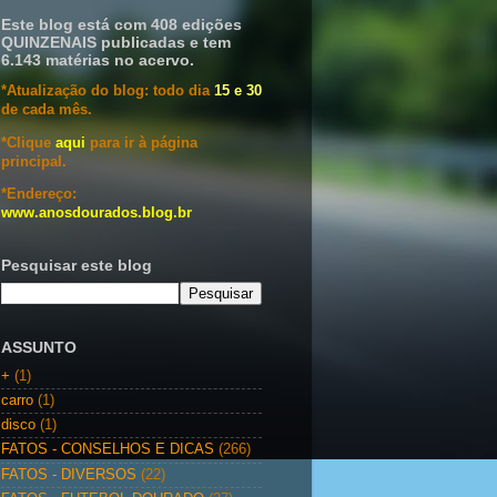
Este blog está com 408 edições
QUINZENAIS publicadas e tem
6.143 matérias no acervo.
*Atualização do blog: todo dia
15 e 30
de cada mês.
*Clique
aqui
para ir à página
principal.
*Endereço:
www.anosdourados.blog.br
Pesquisar este blog
ASSUNTO
+
(1)
carro
(1)
disco
(1)
FATOS - CONSELHOS E DICAS
(266)
FATOS - DIVERSOS
(22)