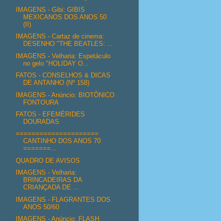
IMAGENS - Gibi: GIBIS
MEXICANOS DOS ANOS 50
(II)
IMAGENS - Cartaz de cinema:
DESENHO "THE BEATLES: ...
IMAGENS - Velharia: Espetáculo
no gelo "HOLIDAY O...
FATOS - CONSELHOS & DICAS
DE ANTANHO (Nº 158)
IMAGENS - Anúncio: BIOTÔNICO
FONTOURA
FATOS - EFEMÉRIDES
DOURADAS
=====================
CANTINHO DOS ANOS 70
=======...
QUADRO DE AVISOS
IMAGENS - Velharia:
BRINCADEIRAS DA
CRIANÇADA DE ...
IMAGENS - FLAGRANTES DOS
ANOS 50/60
IMAGENS - Anúncio: FLASH