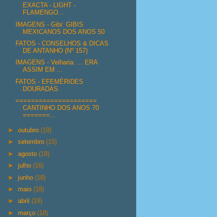
EXACTA - LIGHT -
FLAMENGO...
IMAGENS - Gibi: GIBIS
MEXICANOS DOS ANOS 50
FATOS - CONSELHOS & DICAS
DE ANTANHO (Nº 157)
IMAGENS - Velharia: ... ERA
ASSIM EM ...
FATOS - EFEMÉRIDES
DOURADAS
=====================
CANTINHO DOS ANOS 70
=======...
►
outubro
(19)
►
setembro
(15)
►
agosto
(18)
►
julho
(16)
►
junho
(18)
►
maio
(18)
►
abril
(18)
►
março
(18)