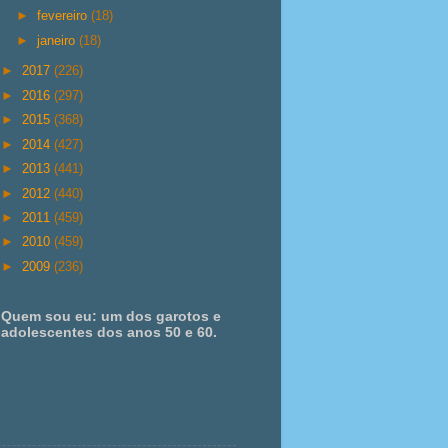
►
fevereiro
(18)
►
janeiro
(18)
►
2017
(226)
►
2016
(297)
►
2015
(368)
►
2014
(427)
►
2013
(441)
►
2012
(440)
►
2011
(459)
►
2010
(459)
►
2009
(236)
Quem sou eu: um dos garotos e
adolescentes dos anos 50 e 60.