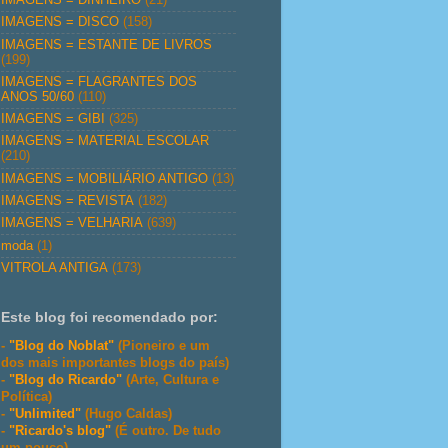
IMAGENS = DISCO
(158)
IMAGENS = ESTANTE DE LIVROS
(199)
IMAGENS = FLAGRANTES DOS
ANOS 50/60
(110)
IMAGENS = GIBI
(325)
IMAGENS = MATERIAL ESCOLAR
(210)
IMAGENS = MOBILIÁRIO ANTIGO
(13)
IMAGENS = REVISTA
(182)
IMAGENS = VELHARIA
(639)
moda
(1)
VITROLA ANTIGA
(173)
Este blog foi recomendado por:
-
"Blog do Noblat"
(Pioneiro e um
dos mais importantes blogs do país)
-
"Blog do Ricardo"
(Arte, Cultura e
Política)
-
"Unlimited"
(Hugo Caldas)
-
"Ricardo's blog"
(É outro. De tudo
um pouco)