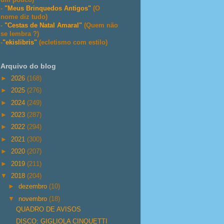
-
"Meus Brinquedos Antigos"
(O
nome diz tudo)
-
"Cestas de Natal Amaral"
(Quem não
se lembra ?)
-
"ekislibris"
(ecletismo com estilo)
Arquivo do blog
►
2026
(168)
►
2025
(276)
►
2024
(249)
►
2023
(287)
►
2022
(294)
►
2021
(300)
►
2020
(207)
►
2019
(211)
▼
2018
(204)
►
dezembro
(10)
▼
novembro
(18)
QUADRO DE AVISOS
DISCO: GIGLIOLA CINQUETTI