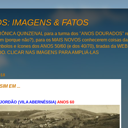
: IMAGENS & FATOS
RÔNICA QUINZENAL para a turma dos "ANOS DOURADOS" rel
bém (porque não?), para os MAIS NOVOS conhecerem coisas da
olos e ícones dos ANOS 50/60 (e dos 40/70), tiradas da WEB 
SADO. CLICAR NAS IMAGENS PARA AMPLIÁ-LAS
018
SIM EM ...
JORDÃO (VILA ABERNÉSSIA)
ANOS 60