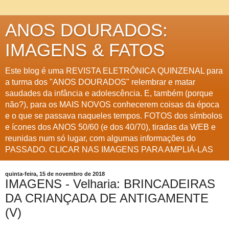
ANOS DOURADOS:
IMAGENS & FATOS
Este blog é uma REVISTA ELETRÔNICA QUINZENAL para
a turma dos "ANOS DOURADOS" relembrar e matar
saudades da infância e adolescência. E, também (porque
não?), para os MAIS NOVOS conhecerem coisas da época
e o que se passava naqueles tempos. FOTOS dos símbolos
e ícones dos ANOS 50/60 (e dos 40/70), tiradas da WEB e
reunidas num só lugar, com algumas informações do
PASSADO. CLICAR NAS IMAGENS PARA AMPLIÁ-LAS
quinta-feira, 15 de novembro de 2018
IMAGENS - Velharia: BRINCADEIRAS
DA CRIANÇADA DE ANTIGAMENTE
(V)