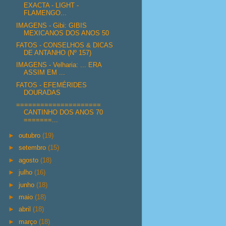
EXACTA - LIGHT -
FLAMENGO...
IMAGENS - Gibi: GIBIS
MEXICANOS DOS ANOS 50
FATOS - CONSELHOS & DICAS
DE ANTANHO (Nº 157)
IMAGENS - Velharia: ... ERA
ASSIM EM ...
FATOS - EFEMÉRIDES
DOURADAS
=====================
CANTINHO DOS ANOS 70
=======...
►
outubro
(19)
►
setembro
(15)
►
agosto
(18)
►
julho
(16)
►
junho
(18)
►
maio
(18)
►
abril
(18)
►
março
(18)