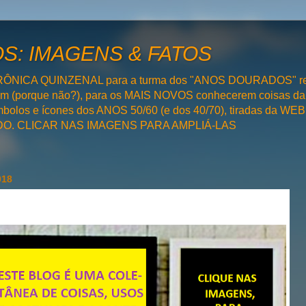
: IMAGENS & FATOS
RÔNICA QUINZENAL para a turma dos "ANOS DOURADOS" rel
bém (porque não?), para os MAIS NOVOS conhecerem coisas da
olos e ícones dos ANOS 50/60 (e dos 40/70), tiradas da WEB 
SADO. CLICAR NAS IMAGENS PARA AMPLIÁ-LAS
018