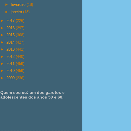
►
fevereiro
(18)
►
janeiro
(18)
►
2017
(226)
►
2016
(297)
►
2015
(368)
►
2014
(427)
►
2013
(441)
►
2012
(440)
►
2011
(459)
►
2010
(459)
►
2009
(236)
Quem sou eu: um dos garotos e
adolescentes dos anos 50 e 60.