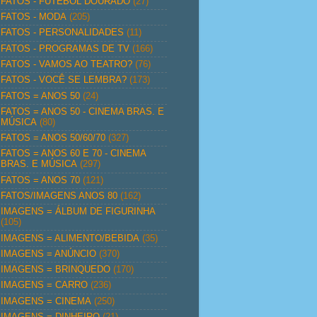
FATOS - FUTEBOL DOURADO
(27)
FATOS - MODA
(205)
FATOS - PERSONALIDADES
(11)
FATOS - PROGRAMAS DE TV
(166)
FATOS - VAMOS AO TEATRO?
(76)
FATOS - VOCÊ SE LEMBRA?
(173)
FATOS = ANOS 50
(24)
FATOS = ANOS 50 - CINEMA BRAS. E
MÚSICA
(80)
FATOS = ANOS 50/60/70
(327)
FATOS = ANOS 60 E 70 - CINEMA
BRAS. E MÚSICA
(297)
FATOS = ANOS 70
(121)
FATOS/IMAGENS ANOS 80
(162)
IMAGENS = ÁLBUM DE FIGURINHA
(105)
IMAGENS = ALIMENTO/BEBIDA
(35)
IMAGENS = ANÚNCIO
(370)
IMAGENS = BRINQUEDO
(170)
IMAGENS = CARRO
(236)
IMAGENS = CINEMA
(250)
IMAGENS = DINHEIRO
(21)