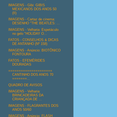
IMAGENS - Gibi: GIBIS
MEXICANOS DOS ANOS 50
(II)
IMAGENS - Cartaz de cinema:
DESENHO "THE BEATLES: ...
IMAGENS - Velharia: Espetáculo
no gelo "HOLIDAY O...
FATOS - CONSELHOS & DICAS
DE ANTANHO (Nº 158)
IMAGENS - Anúncio: BIOTÔNICO
FONTOURA
FATOS - EFEMÉRIDES
DOURADAS
=====================
CANTINHO DOS ANOS 70
=======...
QUADRO DE AVISOS
IMAGENS - Velharia:
BRINCADEIRAS DA
CRIANÇADA DE ...
IMAGENS - FLAGRANTES DOS
ANOS 50/60
IMAGENS - Anúncio: FLASH