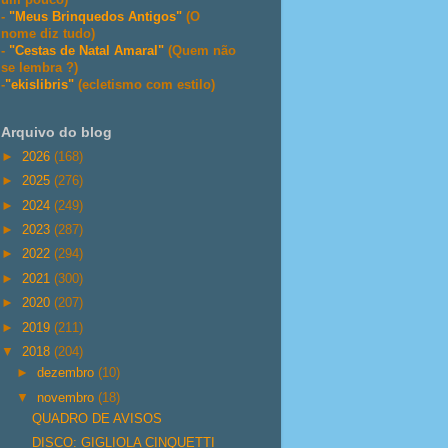
-
"Meus Brinquedos Antigos"
(O
nome diz tudo)
-
"Cestas de Natal Amaral"
(Quem não
se lembra ?)
-
"ekislibris"
(ecletismo com estilo)
Arquivo do blog
►
2026
(168)
►
2025
(276)
►
2024
(249)
►
2023
(287)
►
2022
(294)
►
2021
(300)
►
2020
(207)
►
2019
(211)
▼
2018
(204)
►
dezembro
(10)
▼
novembro
(18)
QUADRO DE AVISOS
DISCO: GIGLIOLA CINQUETTI