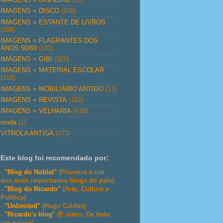
IMAGENS = DISCO
(158)
IMAGENS = ESTANTE DE LIVROS
(199)
IMAGENS = FLAGRANTES DOS
ANOS 50/60
(110)
IMAGENS = GIBI
(325)
IMAGENS = MATERIAL ESCOLAR
(210)
IMAGENS = MOBILIÁRIO ANTIGO
(13)
IMAGENS = REVISTA
(182)
IMAGENS = VELHARIA
(639)
moda
(1)
VITROLA ANTIGA
(173)
Este blog foi recomendado por:
-
"Blog do Noblat"
(Pioneiro e um
dos mais importantes blogs do país)
-
"Blog do Ricardo"
(Arte, Cultura e
Política)
-
"Unlimited"
(Hugo Caldas)
-
"Ricardo's blog"
(É outro. De tudo
um pouco)