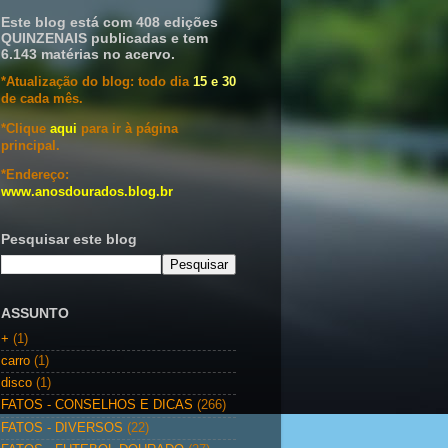
Este blog está com 408 edições
QUINZENAIS publicadas e tem
6.143 matérias no acervo.
*Atualização do blog: todo dia
15 e 30
de cada mês.
*Clique
aqui
para ir à página
principal.
*Endereço:
www.anosdourados.blog.br
Pesquisar este blog
ASSUNTO
+
(1)
carro
(1)
disco
(1)
FATOS - CONSELHOS E DICAS
(266)
FATOS - DIVERSOS
(22)