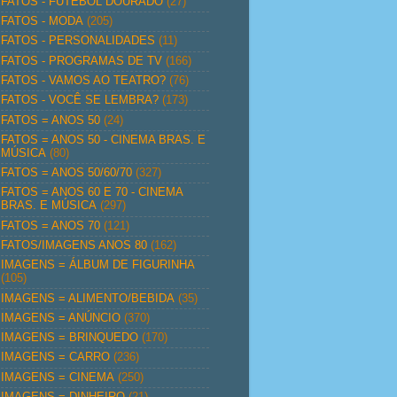
FATOS - FUTEBOL DOURADO
(27)
FATOS - MODA
(205)
FATOS - PERSONALIDADES
(11)
FATOS - PROGRAMAS DE TV
(166)
FATOS - VAMOS AO TEATRO?
(76)
FATOS - VOCÊ SE LEMBRA?
(173)
FATOS = ANOS 50
(24)
FATOS = ANOS 50 - CINEMA BRAS. E
MÚSICA
(80)
FATOS = ANOS 50/60/70
(327)
FATOS = ANOS 60 E 70 - CINEMA
BRAS. E MÚSICA
(297)
FATOS = ANOS 70
(121)
FATOS/IMAGENS ANOS 80
(162)
IMAGENS = ÁLBUM DE FIGURINHA
(105)
IMAGENS = ALIMENTO/BEBIDA
(35)
IMAGENS = ANÚNCIO
(370)
IMAGENS = BRINQUEDO
(170)
IMAGENS = CARRO
(236)
IMAGENS = CINEMA
(250)
IMAGENS = DINHEIRO
(21)