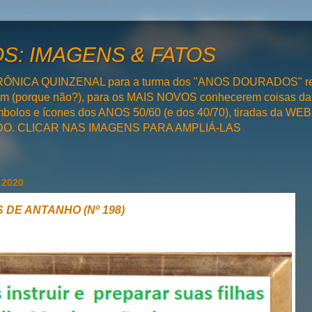
: IMAGENS & FATOS
RÔNICA QUINZENAL para a turma dos "ANOS DOURADOS" rel
bém (porque não?), para os MAIS NOVOS conhecerem coisas da
olos e ícones dos ANOS 50/60 (e dos 40/70), tiradas da WEB 
SADO. CLICAR NAS IMAGENS PARA AMPLIÁ-LAS
 2020
 DE ANTANHO (Nº 198)