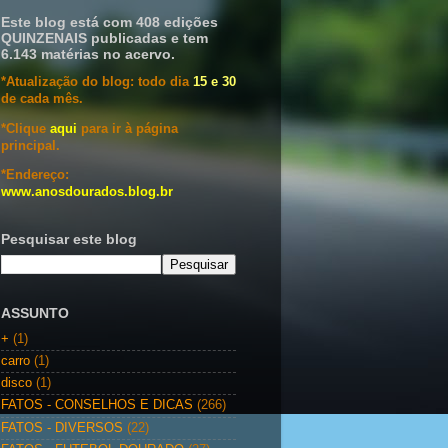
Este blog está com 408 edições
QUINZENAIS publicadas e tem
6.143 matérias no acervo.
*Atualização do blog: todo dia
15 e 30
de cada mês.
*Clique
aqui
para ir à página
principal.
*Endereço:
www.anosdourados.blog.br
Pesquisar este blog
ASSUNTO
+
(1)
carro
(1)
disco
(1)
FATOS - CONSELHOS E DICAS
(266)
FATOS - DIVERSOS
(22)