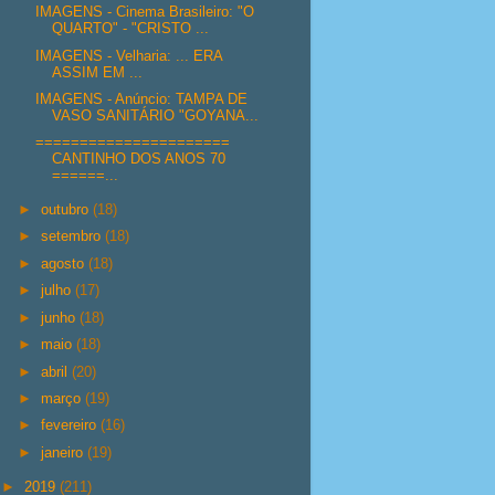
IMAGENS - Cinema Brasileiro: "O
QUARTO" - "CRISTO ...
IMAGENS - Velharia: ... ERA
ASSIM EM ...
IMAGENS - Anúncio: TAMPA DE
VASO SANITÁRIO "GOYANA...
======================
CANTINHO DOS ANOS 70
======...
►
outubro
(18)
►
setembro
(18)
►
agosto
(18)
►
julho
(17)
►
junho
(18)
►
maio
(18)
►
abril
(20)
►
março
(19)
►
fevereiro
(16)
►
janeiro
(19)
►
2019
(211)