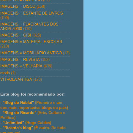
IMAGENS = DISCO
(158)
IMAGENS = ESTANTE DE LIVROS
(199)
IMAGENS = FLAGRANTES DOS
ANOS 50/60
(110)
IMAGENS = GIBI
(325)
IMAGENS = MATERIAL ESCOLAR
(210)
IMAGENS = MOBILIÁRIO ANTIGO
(13)
IMAGENS = REVISTA
(182)
IMAGENS = VELHARIA
(639)
moda
(1)
VITROLA ANTIGA
(173)
Este blog foi recomendado por:
-
"Blog do Noblat"
(Pioneiro e um
dos mais importantes blogs do país)
-
"Blog do Ricardo"
(Arte, Cultura e
Política)
-
"Unlimited"
(Hugo Caldas)
-
"Ricardo's blog"
(É outro. De tudo
um pouco)