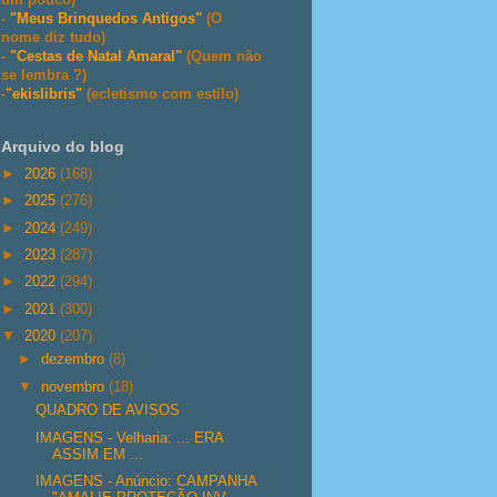
-
"Meus Brinquedos Antigos"
(O
nome diz tudo)
-
"Cestas de Natal Amaral"
(Quem não
se lembra ?)
-
"ekislibris"
(ecletismo com estilo)
Arquivo do blog
►
2026
(168)
►
2025
(276)
►
2024
(249)
►
2023
(287)
►
2022
(294)
►
2021
(300)
▼
2020
(207)
►
dezembro
(8)
▼
novembro
(18)
QUADRO DE AVISOS
IMAGENS - Velharia: ... ERA
ASSIM EM ...
IMAGENS - Anúncio: CAMPANHA