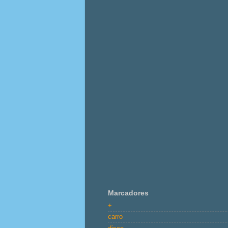
Marcadores
+
carro