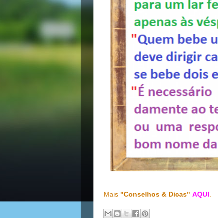
Mais
"Conselhos & Dicas"
AQUI
.