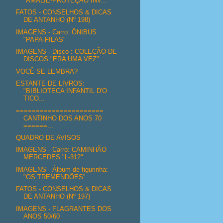
"AMALIE-PROTEÇÃO INV...
FATOS - CONSELHOS & DICAS
DE ANTANHO (Nº 198)
IMAGENS - Carro: ÔNIBUS
"PAPA-FILAS"
IMAGENS - Disco : COLEÇÃO DE
DISCOS "ERA UMA VEZ"
VOCÊ SE LEMBRA?
ESTANTE DE LIVROS:
"BIBLIOTECA INFANTIL D'O
TICO...
======================
CANTINHO DOS ANOS 70
======...
QUADRO DE AVISOS
IMAGENS - Carro: CAMINHÃO
MERCEDES "L-312"
IMAGENS - Álbum de figurinha:
"OS TREMENDÕES"
FATOS - CONSELHOS & DICAS
DE ANTANHO (Nº 197)
IMAGENS - FLAGRANTES DOS
ANOS 50/60