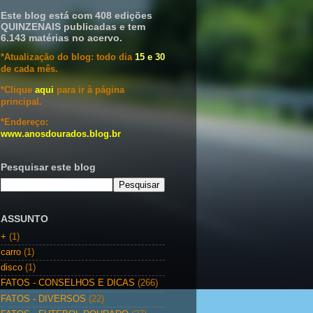
Este blog está com 408 edições
QUINZENAIS publicadas e tem
6.143 matérias no acervo.
*Atualização do blog: todo dia
15 e 30
de cada mês.
*Clique
aqui
para ir à página
principal.
*Endereço:
www.anosdourados.blog.br
Pesquisar este blog
ASSUNTO
+
(1)
carro
(1)
disco
(1)
FATOS - CONSELHOS E DICAS
(266)
FATOS - DIVERSOS
(22)