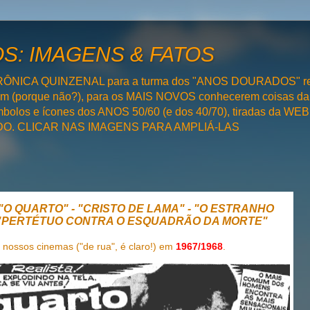
: IMAGENS & FATOS
RÔNICA QUINZENAL para a turma dos "ANOS DOURADOS" rel
bém (porque não?), para os MAIS NOVOS conhecerem coisas da
olos e ícones dos ANOS 50/60 (e dos 40/70), tiradas da WEB 
SADO. CLICAR NAS IMAGENS PARA AMPLIÁ-LAS
o: "O QUARTO" - "CRISTO DE LAMA" - "O ESTRANHO
- "PERTÉTUO CONTRA O ESQUADRÃO DA MORTE"
nossos cinemas ("de rua", é claro!) em
1967/1968
.