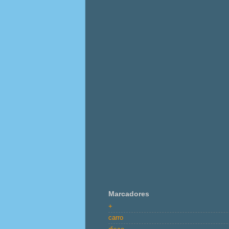
Marcadores
+
carro