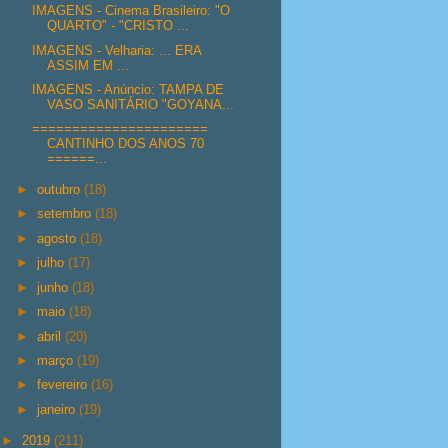
IMAGENS - Cinema Brasileiro: "O
QUARTO" - "CRISTO ...
IMAGENS - Velharia: ... ERA
ASSIM EM ...
IMAGENS - Anúncio: TAMPA DE
VASO SANITÁRIO "GOYANA...
======================
CANTINHO DOS ANOS 70
======...
►
outubro
(18)
►
setembro
(18)
►
agosto
(18)
►
julho
(17)
►
junho
(18)
►
maio
(18)
►
abril
(20)
►
março
(19)
►
fevereiro
(16)
►
janeiro
(19)
►
2019
(211)