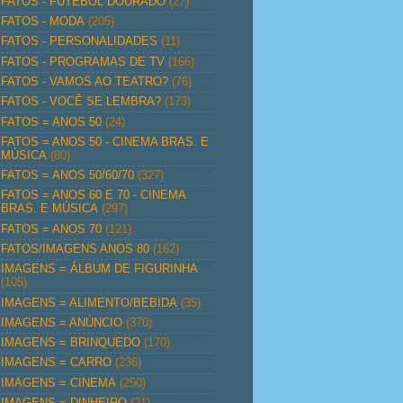
FATOS - FUTEBOL DOURADO
(27)
FATOS - MODA
(205)
FATOS - PERSONALIDADES
(11)
FATOS - PROGRAMAS DE TV
(166)
FATOS - VAMOS AO TEATRO?
(76)
FATOS - VOCÊ SE LEMBRA?
(173)
FATOS = ANOS 50
(24)
FATOS = ANOS 50 - CINEMA BRAS. E
MÚSICA
(80)
FATOS = ANOS 50/60/70
(327)
FATOS = ANOS 60 E 70 - CINEMA
BRAS. E MÚSICA
(297)
FATOS = ANOS 70
(121)
FATOS/IMAGENS ANOS 80
(162)
IMAGENS = ÁLBUM DE FIGURINHA
(105)
IMAGENS = ALIMENTO/BEBIDA
(35)
IMAGENS = ANÚNCIO
(370)
IMAGENS = BRINQUEDO
(170)
IMAGENS = CARRO
(236)
IMAGENS = CINEMA
(250)
IMAGENS = DINHEIRO
(21)