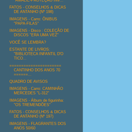
"AMALIE-PROTEÇÃO INV...
FATOS - CONSELHOS & DICAS
DE ANTANHO (Nº 198)
IMAGENS - Carro: ÔNIBUS
"PAPA-FILAS"
IMAGENS - Disco : COLEÇÃO DE
DISCOS "ERA UMA VEZ"
VOCÊ SE LEMBRA?
ESTANTE DE LIVROS:
"BIBLIOTECA INFANTIL D'O
TICO...
======================
CANTINHO DOS ANOS 70
======...
QUADRO DE AVISOS
IMAGENS - Carro: CAMINHÃO
MERCEDES "L-312"
IMAGENS - Álbum de figurinha:
"OS TREMENDÕES"
FATOS - CONSELHOS & DICAS
DE ANTANHO (Nº 197)
IMAGENS - FLAGRANTES DOS
ANOS 50/60