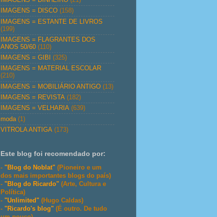
IMAGENS = DISCO
(158)
IMAGENS = ESTANTE DE LIVROS
(199)
IMAGENS = FLAGRANTES DOS
ANOS 50/60
(110)
IMAGENS = GIBI
(325)
IMAGENS = MATERIAL ESCOLAR
(210)
IMAGENS = MOBILIÁRIO ANTIGO
(13)
IMAGENS = REVISTA
(182)
IMAGENS = VELHARIA
(639)
moda
(1)
VITROLA ANTIGA
(173)
Este blog foi recomendado por:
-
"Blog do Noblat"
(Pioneiro e um
dos mais importantes blogs do país)
-
"Blog do Ricardo"
(Arte, Cultura e
Política)
-
"Unlimited"
(Hugo Caldas)
-
"Ricardo's blog"
(É outro. De tudo
um pouco)