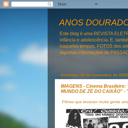
ANOS DOURADOS
Este blog é uma REVISTA ELET
infância e adolescência. E, tam
naqueles tempos. FOTOS dos símb
algumas informações do PAS
domingo, 15 de novembro de 2020
IMAGENS - Cinema Brasileir
MUNDO DE ZÉ DO CAIXÃO" 
Filmes que levaram muita gente aos 