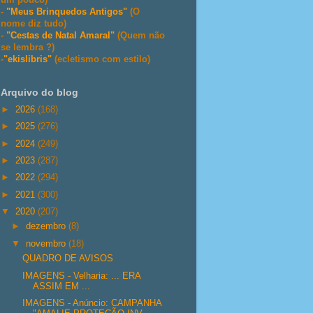
-
"Meus Brinquedos Antigos"
(O
nome diz tudo)
-
"Cestas de Natal Amaral"
(Quem não
se lembra ?)
-
"ekislibris"
(ecletismo com estilo)
Arquivo do blog
►
2026
(168)
►
2025
(276)
►
2024
(249)
►
2023
(287)
►
2022
(294)
►
2021
(300)
▼
2020
(207)
►
dezembro
(8)
▼
novembro
(18)
QUADRO DE AVISOS
IMAGENS - Velharia: ... ERA
ASSIM EM ...
IMAGENS - Anúncio: CAMPANHA