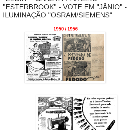
"ESTERBROOK" - VOTE EM "JÂNIO" -
ILUMINAÇÃO "OSRAM/SIEMENS"
1950 / 1956