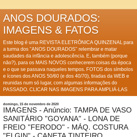
ANOS DOURADOS:
IMAGENS & FATOS
Este blog é uma REVISTA ELETRÔNICA QUINZENAL para
a turma dos "ANOS DOURADOS" relembrar e matar
saudades da infância e adolescência. E, também (porque
não?), para os MAIS NOVOS conhecerem coisas da época
e o que se passava naqueles tempos. FOTOS dos símbolos
e ícones dos ANOS 50/60 (e dos 40/70), tiradas da WEB e
reunidas num só lugar, com algumas informações do
PASSADO. CLICAR NAS IMAGENS PARA AMPLIÁ-LAS
domingo, 15 de novembro de 2020
IMAGENS - Anúncio: TAMPA DE VASO
SANITÁRIO "GOYANA" - LONA DE
FREIO "FERODO" - MÁQ. COSTURA
"ELGIN" - CANETA TINTEIRO